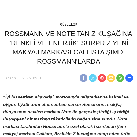
GÜZELLIK
ROSSMANN VE NOTE’TAN Z KUŞAĞINA
“RENKLI VE ENERJIK” SÜRPRIZ YENI
MAKYAJ MARKASI CALLISTA ŞIMDI
ROSSMANN’LARDA
Admin
2025-09-11
“İyi hissettiren alışveriş” mottosuyla müşterilerine kaliteli ve
uygun fiyatlı ürün alternatifleri sunan Rossmann, makyaj
dünyasının sevilen markası Note ile gerçekleştirdiği iş birliği
ile yepyeni bir markayı tüketicilerin beğenisine sundu. Note
markası tarafından Rossmann’a özel olarak hazırlanan yeni
makyaj markası Callista, özellikle Z kuşağına hitap eden ürün