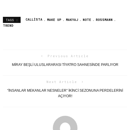
CALLISTA
MAKE UP
MAKYAJ
NOTE
ROSSMANN
TAGS :
TREND
Previous Article
MİRAY BEŞLİ ULUSLARARASI TİYATRO SAHNESİNDE PARLIYOR
Next Article
“İNSANLAR MEKANLAR NESNELER” İKINCI SEZONUNA PERDELERINI
AÇIYOR!