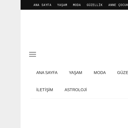
ANA SAYFA
YAŞAM
MODA
GÜZELLIK
ANNE ÇOCU
ANA SAYFA
YAŞAM
MODA
GÜZE
İLETIŞIM
ASTROLOJİ