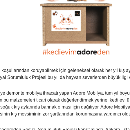
 koşullarından koruyabilmek için geleneksel olarak her yıl kış 
 Sorumluluk Projesi bu yıl da hayvan severlerden büyük ilgi 
ye demonte mobilya ihracatı yapan Adore Mobilya, tüm yıl boyunca
rilen bu malzemeleri ticari olarak değerlendirmek yerine, kedi ev
e soğuk kış aylarında barınak olması için dağıtıyor. Adore Mobilya 
inin kış mevsiminin zor şartlarından korunmasına yardımcı old
vimadoreden Sosyal Sorumluluk Projesi kapsamında, Ankara, İsta