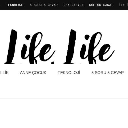
K
TEKNOLOJI
5 SORU 5 CEVAP
DEKORASYON
KÜLTÜR SANAT
İLET
LLIK
ANNE ÇOCUK
TEKNOLOJI
5 SORU 5 CEVAP