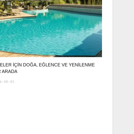
LELER İÇIN DOĞA, EĞLENCE VE YENILENME
R ARADA
6-08-05