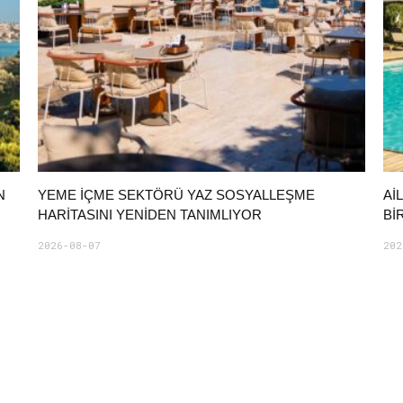
N
YEME İÇME SEKTÖRÜ YAZ SOSYALLEŞME
AI
HARITASINI YENIDEN TANIMLIYOR
BI
2026-08-07
202