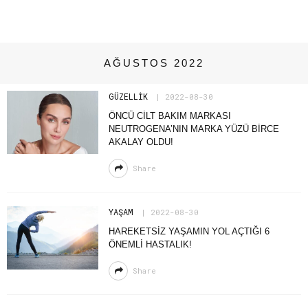
AĞUSTOS 2022
GÜZELLIK
2022-08-30
ÖNCÜ CİLT BAKIM MARKASI
NEUTROGENA’NIN MARKA YÜZÜ BİRCE
AKALAY OLDU!
Share
YAŞAM
2022-08-30
HAREKETSİZ YAŞAMIN YOL AÇTIĞI 6
ÖNEMLİ HASTALIK!
Share