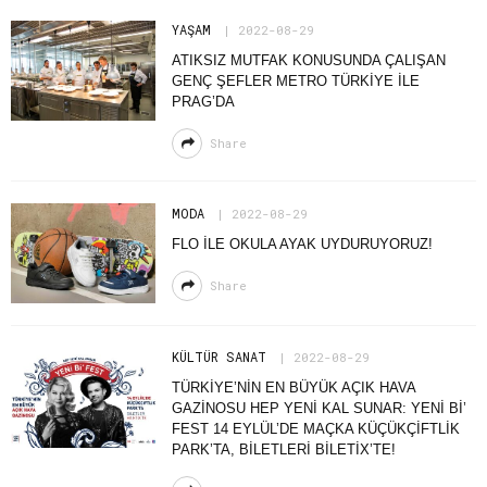
YAŞAM
2022-08-29
ATIKSIZ MUTFAK KONUSUNDA ÇALIŞAN
GENÇ ŞEFLER METRO TÜRKIYE ILE
PRAG’DA
Share
MODA
2022-08-29
FLO ILE OKULA AYAK UYDURUYORUZ!
Share
KÜLTÜR SANAT
2022-08-29
TÜRKIYE’NIN EN BÜYÜK AÇIK HAVA
GAZINOSU HEP YENI KAL SUNAR: YENI BI’
FEST 14 EYLÜL’DE MAÇKA KÜÇÜKÇIFTLIK
PARK’TA, BILETLERI BILETIX’TE!