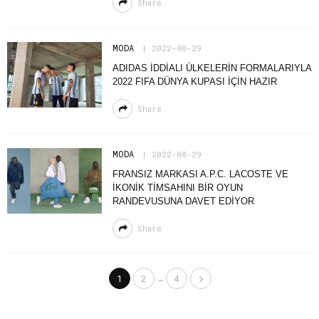
Share
MODA
2022-08-29
ADIDAS İDDİALI ÜLKELERİN FORMALARIYLA
2022 FIFA DÜNYA KUPASI İÇİN HAZIR
Share
MODA
2022-08-29
FRANSIZ MARKASI A.P.C. LACOSTE VE
İKONİK TİMSAHINI BİR OYUN
RANDEVUSUNA DAVET EDİYOR
Share
…
1
2
4