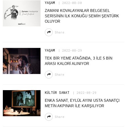
YAŞAM
2022-08-30
ZAMANI KOVALAYANLAR BELGESEL
SERISININ İLK KONUĞU SEMIH ŞENTÜRK
OLUYOR
Share
YAŞAM
2022-08-29
TEK BIR YEME ATAĞINDA, 3 ILE 5 BIN
ARASI KALORI ALINIYOR
Share
KÜLTÜR SANAT
2022-08-29
ENKA SANAT, EYLÜL AYINI USTA SANATÇI
METIN AKPINAR ILE KARŞILIYOR
Share