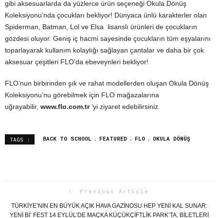
gibi aksesuarlarda da yüzlerce ürün seçeneği Okula Dönüş
Koleksiyonu’nda çocukları bekliyor! Dünyaca ünlü karakterler olan
Spiderman, Batman, Lol ve Elsa lisanslı ürünleri de çocukların
gözdesi oluyor. Geniş iç hacmi sayesinde çocukların tüm eşyalarını
toparlayarak kullanım kolaylığı sağlayan çantalar ve daha bir çok
aksesuar çeşitleri
FLO
’da ebeveynleri bekliyor!
FLO
’nun
birbirinden şık ve rahat modellerden oluşan Okula Dönüş
Koleksiyonu’nu görebilmek için
FLO
mağazalarına
uğrayabilir,
www.
flo
.com.tr
‘
yi ziyaret edebilirsiniz.
BACK TO SCHOOL
FEATURED
FLO
OKULA DÖNÜŞ
TAGS :
Previous Article
TÜRKIYE’NIN EN BÜYÜK AÇIK HAVA GAZINOSU HEP YENI KAL SUNAR:
YENI BI’ FEST 14 EYLÜL’DE MAÇKA KÜÇÜKÇIFTLIK PARK’TA, BILETLERI