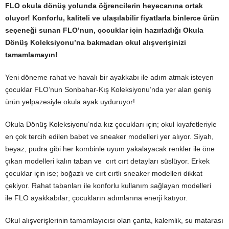
FLO
okula dönüş yolunda öğrencilerin heyecanına ortak
oluyor! Konforlu, kaliteli ve ulaşılabilir fiyatlarla binlerce ürün
seçeneği sunan
FLO
’nun, çocuklar için hazırladığı Okula
Dönüş Koleksiyonu’na bakmadan okul alışverişinizi
tamamlamayın!
Yeni döneme rahat ve havalı bir ayakkabı ile adım atmak isteyen
çocuklar
FLO
’nun Sonbahar-Kış Koleksiyonu’nda yer alan geniş
ürün yelpazesiyle okula ayak uyduruyor!
Okula Dönüş Koleksiyonu’nda kız çocukları için; okul kıyafetleriyle
en çok tercih edilen babet ve sneaker modelleri yer alıyor. Siyah,
beyaz, pudra gibi her kombinle uyum yakalayacak renkler ile öne
çıkan modelleri kalın taban ve cırt cırt detayları süslüyor. Erkek
çocuklar için ise; boğazlı ve cırt cırtlı sneaker modelleri dikkat
çekiyor. Rahat tabanları ile konforlu kullanım sağlayan modelleri
ile
FLO
ayakkabılar; çocukların adımlarına enerji katıyor.
Okul alışverişlerinin tamamlayıcısı olan çanta, kalemlik, su matarası