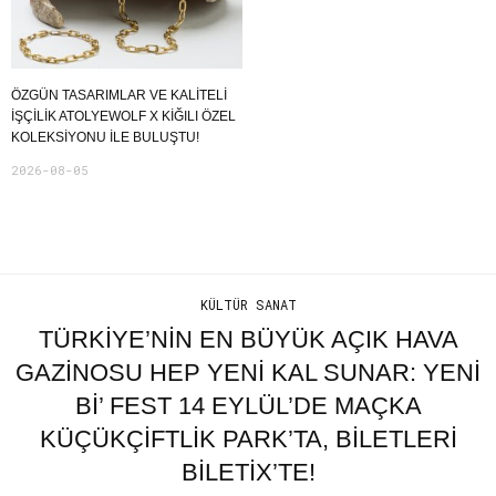
ÖZGÜN TASARIMLAR VE KALITELI
İŞÇILIK ATOLYEWOLF X KIĞILI ÖZEL
KOLEKSIYONU ILE BULUŞTU!
2026-08-05
KÜLTÜR SANAT
TÜRKIYE’NIN EN BÜYÜK AÇIK HAVA
GAZINOSU HEP YENI KAL SUNAR: YENI
BI’ FEST 14 EYLÜL’DE MAÇKA
KÜÇÜKÇIFTLIK PARK’TA, BILETLERI
BILETIX’TE!