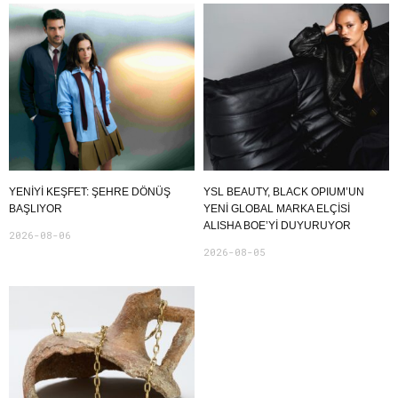
YENIYI KEŞFET: ŞEHRE DÖNÜŞ
YSL BEAUTY, BLACK OPIUM’UN
BAŞLIYOR
YENİ GLOBAL MARKA ELÇİSİ
ALISHA BOE’Yİ DUYURUYOR
2026-08-06
2026-08-05