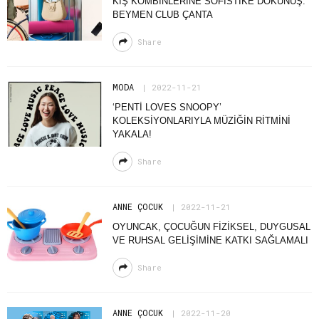
KIŞ KOMBİNLERİNE SOFİSTİKE DOKUNUŞ:
BEYMEN CLUB ÇANTA
Share
MODA
2022-11-21
‘PENTİ LOVES SNOOPY’
KOLEKSİYONLARIYLA MÜZİĞİN RİTMİNİ
YAKALA!
Share
ANNE ÇOCUK
2022-11-21
OYUNCAK, ÇOCUĞUN FIZIKSEL, DUYGUSAL
VE RUHSAL GELIŞIMINE KATKI SAĞLAMALI
Share
ANNE ÇOCUK
2022-11-20