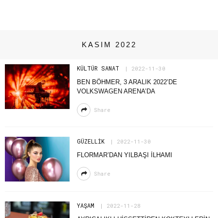
KASIM 2022
KÜLTÜR SANAT
2022-11-30
BEN BÖHMER, 3 ARALIK 2022’DE
VOLKSWAGEN ARENA’DA
Share
GÜZELLIK
2022-11-30
FLORMAR’DAN YILBAŞI İLHAMI
Share
YAŞAM
2022-11-28