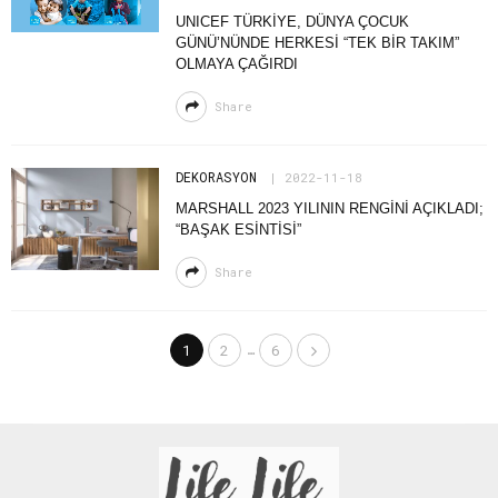
UNICEF TÜRKIYE, DÜNYA ÇOCUK
GÜNÜ’NÜNDE HERKESI “TEK BIR TAKIM”
OLMAYA ÇAĞIRDI
Share
DEKORASYON
2022-11-18
MARSHALL 2023 YILININ RENGINI AÇIKLADI;
“BAŞAK ESINTISI”
Share
…
1
2
6