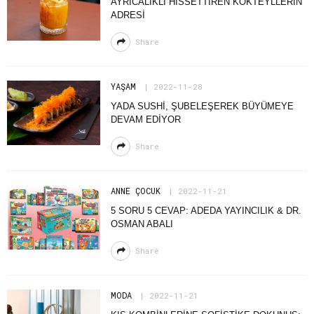
AYRICALIKLI HISSETTIREN KOKTEYLLERIN
ADRESI
Share
YAŞAM
2022-11-28
YADA SUSHI, ŞUBELEŞEREK BÜYÜMEYE
DEVAM EDIYOR
Share
ANNE ÇOCUK
2022-11-21
5 SORU 5 CEVAP: ADEDA YAYINCILIK & DR.
OSMAN ABALI
Share
MODA
2022-11-21