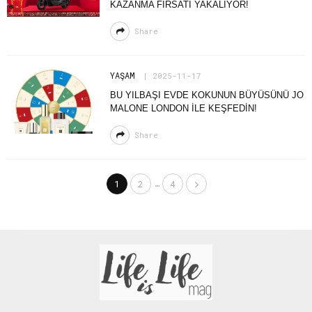
KAZANMA FIRSATI YAKALIYOR!
Share
YAŞAM
2025-11-17
BU YILBAŞI EVDE KOKUNUN BÜYÜSÜNÜ JO
MALONE LONDON İLE KEŞFEDIN!
Share
…
1
2
4