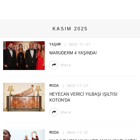
KASIM 2025
YAŞAM
2025-11-27
MARUDERM 4 YAŞINDA!
Share
MODA
2025-11-27
HEYECAN VERİCİ YILBAŞI IŞILTISI
KOTON’DA
Share
MODA
2025-11-27