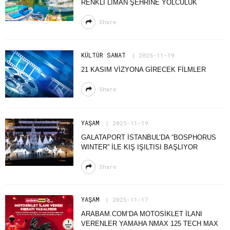
RENKLI LIMAN ŞEHRINE YOLCULUK
Share
KÜLTÜR SANAT
2025-11-19
21 KASIM VİZYONA GİRECEK FİLMLER
Share
YAŞAM
2025-11-19
GALATAPORT İSTANBUL’DA “BOSPHORUS
WINTER” İLE KIŞ IŞILTISI BAŞLIYOR
Share
YAŞAM
2025-11-17
ARABAM.COM’DA MOTOSIKLET İLANI
VERENLER YAMAHA NMAX 125 TECH MAX