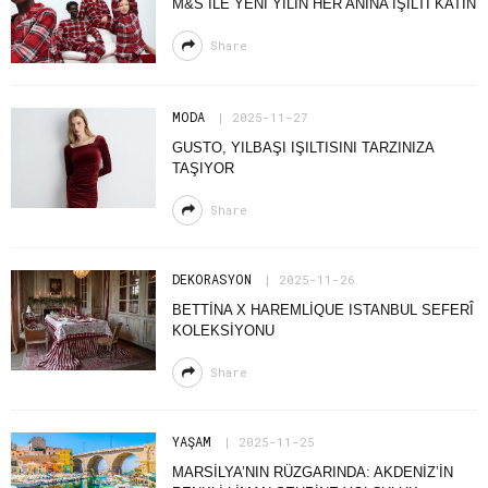
M&S ILE YENI YILIN HER ANINA IŞILTI KATIN
Share
MODA
2025-11-27
GUSTO, YILBAŞI IŞILTISINI TARZINIZA
TAŞIYOR
Share
DEKORASYON
2025-11-26
BETTINA X HAREMLIQUE ISTANBUL SEFERÎ
KOLEKSİYONU
Share
YAŞAM
2025-11-25
MARSILYA’NIN RÜZGARINDA: AKDENIZ’IN