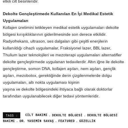
etkili cilt besinleridir.
Dekolte Gençleştirmede Kullanılan En İyi Medikal Estetik
Uygulamaları
Kollajen üretimini tetikleyen medikal estetik uygulamaları dekolte
bölgesi kırışıklıklarının giderilmesinde son derece etkilidir.
Radyofrekans, ultrason, ses dalgaları gibi çeşitli enerjilerin
kullanıldığı cihazlı uygulamalar, Fraksiyonel lazer, BBL lazer,
Thulium lazer teknolojileri ve mezoterapi uygulamaları alternatifler
dekolte gençleştirmede uygulanan tedavilerdir. Altın iğne ile dekolte
gençleştirme, somon DNA, kollajen aşıları, nem aşıları, gençlik
aşıları, mezobotox, gerektiğinde derin çizgilenmelerde dolgu
uygulamaları, altı nokta uygulaması kişinin
yaşına ve dekolte bölgesindeki ihtiyaca bağlı olarak doktorlar
tarafından uygulanabilecek diğer tedavi yöntemleridir.
CILT BAKIMI
DEKOLTE BÖLGESI
DEKOLTE BÖLGESI
TAGS :
BAKIMI
DR. YASEMIN SAVAŞ
FEATURED
GÜZELLIK