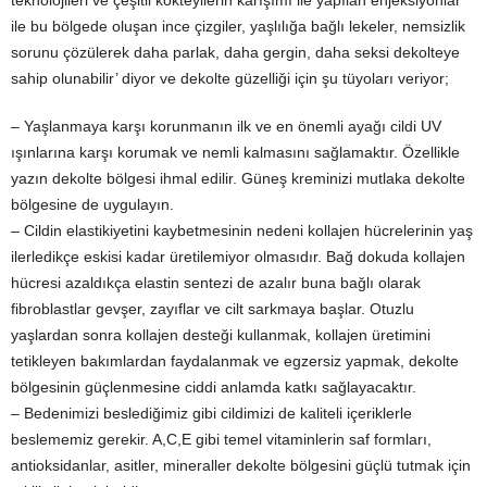
teknolojileri ve çeşitli kokteyllerin karışımı ile yapılan enjeksiyonlar
ile bu bölgede oluşan ince çizgiler, yaşlılığa bağlı lekeler, nemsizlik
sorunu çözülerek daha parlak, daha gergin, daha seksi dekolteye
sahip olunabilir’ diyor ve dekolte güzelliği için şu tüyoları veriyor;
– Yaşlanmaya karşı korunmanın ilk ve en önemli ayağı cildi UV
ışınlarına karşı korumak ve nemli kalmasını sağlamaktır. Özellikle
yazın dekolte bölgesi ihmal edilir. Güneş kreminizi mutlaka dekolte
bölgesine de uygulayın.
– Cildin elastikiyetini kaybetmesinin nedeni kollajen hücrelerinin yaş
ilerledikçe eskisi kadar üretilemiyor olmasıdır. Bağ dokuda kollajen
hücresi azaldıkça elastin sentezi de azalır buna bağlı olarak
fibroblastlar gevşer, zayıflar ve cilt sarkmaya başlar. Otuzlu
yaşlardan sonra kollajen desteği kullanmak, kollajen üretimini
tetikleyen bakımlardan faydalanmak ve egzersiz yapmak, dekolte
bölgesinin güçlenmesine ciddi anlamda katkı sağlayacaktır.
– Bedenimizi beslediğimiz gibi cildimizi de kaliteli içeriklerle
beslememiz gerekir. A,C,E gibi temel vitaminlerin saf formları,
antioksidanlar, asitler, mineraller dekolte bölgesini güçlü tutmak için