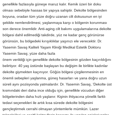
genellikle fazlasıyla güneşe maruz kalır. Kemik üzeri bir doku
olması sebebiyle hassas bir yapıya sahiptir. Dekolte bölgesinden
boyuna, oradan tüm yüze doğru uzanan cilt dokusunun en iyi
şekilde nemlendirilmesi, yaşlanmaya karşı o bölgenin korunması
son derece önemlidir. Anti-aging cilt bakımı uygulamalarına dekolte
bölgesi dahil edilmediği takdirde, yüz ne kadar genç görünürse
görünsün, bu bölgedeki kırışıklıklar yaşınızı ele verecektir. Dr.
Yasemin Savaş Kaliteli Yaşam Kliniği Medikal Estetik Doktoru
Yasemin Savaş; yüze daha fazla
önem verildiği için genellikle dekolte bölgesinin gözden kaçırıldığını
belirtiyor. 40 yaş üstünde başlayan bu değişim ile birlikte kadınlar
dekolte giymekten kaçınıyor. Göğüs bölgesi çizgilenmesinin en
önemli sebepleri yaşlanma, güneş hasarları ve yana doğru uzun
süreli aynı pozisyonda yatmalardır. Dr. Yasemin Savaş, ‘Dekolte üst
kısmındaki deri daha ince olduğu için, genellikle vücudun diğer
bölgelerinden daha hızlı yaşlanır. Kişinin ihtiyacına yönelik farklı
tedavi seçenekleri ile artık kısa sürede dekolte bölgesini
gençleştirmek cerrahi olmayan yöntemlerle mümkün. Lazer