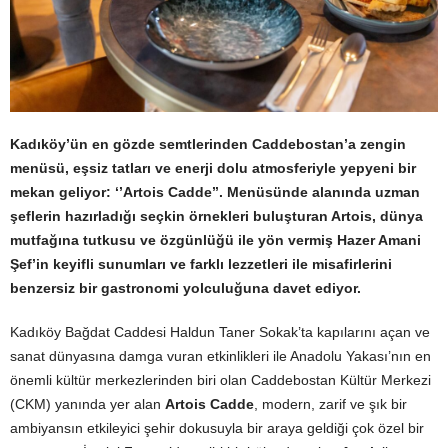
Kadıköy’ün en gözde semtlerinden Caddebostan’a zengin
menüsü, eşsiz tatları ve enerji dolu atmosferiyle yepyeni bir
mekan geliyor: ‘’Artois Cadde’’. Menüsünde alanında uzman
şeflerin hazırladığı seçkin örnekleri buluşturan Artois, dünya
mutfağına tutkusu ve özgünlüğü ile yön vermiş Hazer Amani
Şef’in keyifli sunumları ve farklı lezzetleri ile misafirlerini
benzersiz bir gastronomi yolculuğuna davet ediyor.
Kadıköy Bağdat Caddesi Haldun Taner Sokak’ta kapılarını açan ve
sanat dünyasına damga vuran etkinlikleri ile Anadolu Yakası’nın en
önemli kültür merkezlerinden biri olan Caddebostan Kültür Merkezi
(CKM) yanında yer alan
Artois Cadde
, modern, zarif ve şık bir
ambiyansın etkileyici şehir dokusuyla bir araya geldiği çok özel bir