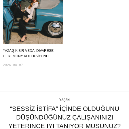
YAZA ŞIK BIR VEDA: DIVARESE
CEREMONY KOLEKSIYONU
2026-08-07
YAŞAM
“SESSIZ İSTIFA” İÇINDE OLDUĞUNU
DÜŞÜNDÜĞÜNÜZ ÇALIŞANINIZI
YETERINCE İYI TANIYOR MUSUNUZ?