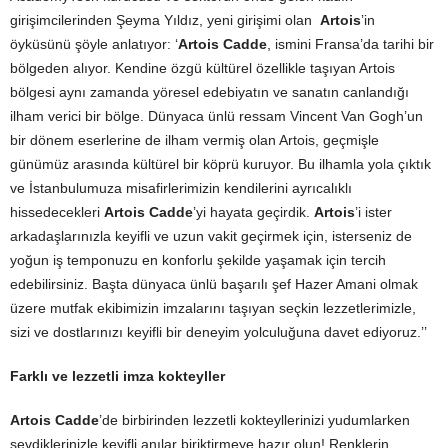
girişimcilerinden Şeyma Yıldız, yeni girişimi olan
Artois
’in
öyküsünü şöyle anlatıyor: ‘
Artois Cadde
, ismini Fransa’da tarihi bir
bölgeden alıyor. Kendine özgü kültürel özellikle taşıyan Artois
bölgesi aynı zamanda yöresel edebiyatın ve sanatın canlandığı
ilham verici bir bölge. Dünyaca ünlü ressam Vincent Van Gogh’un
bir dönem eserlerine de ilham vermiş olan Artois, geçmişle
günümüz arasında kültürel bir köprü kuruyor. Bu ilhamla yola çıktık
ve İstanbulumuza misafirlerimizin kendilerini ayrıcalıklı
hissedecekleri
Artois Cadde
’yi hayata geçirdik.
Artois
’i ister
arkadaşlarınızla keyifli ve uzun vakit geçirmek için, isterseniz de
yoğun iş temponuzu en konforlu şekilde yaşamak için tercih
edebilirsiniz. Başta dünyaca ünlü başarılı şef Hazer Amani olmak
üzere mutfak ekibimizin imzalarını taşıyan seçkin lezzetlerimizle,
sizi ve dostlarınızı keyifli bir deneyim yolculuğuna davet ediyoruz.’’
Farklı ve lezzetli imza kokteyller
Artois Cadde
’de birbirinden lezzetli kokteyllerinizi yudumlarken
sevdiklerinizle keyifli anılar biriktirmeye hazır olun! Renklerin