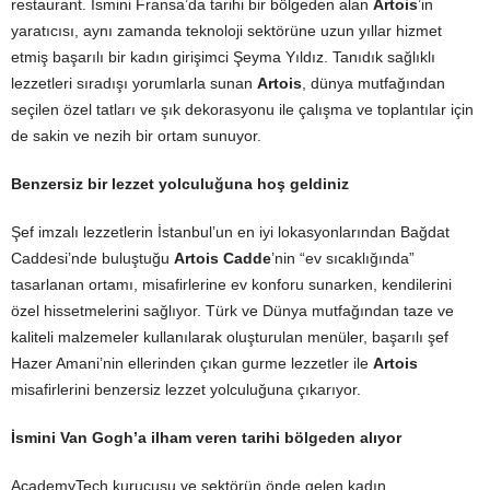
restaurant. İsmini Fransa’da tarihi bir bölgeden alan
Artois
’in
yaratıcısı, aynı zamanda teknoloji sektörüne uzun yıllar hizmet
etmiş başarılı bir kadın girişimci Şeyma Yıldız. Tanıdık sağlıklı
lezzetleri sıradışı yorumlarla sunan
Artois
, dünya mutfağından
seçilen özel tatları ve şık dekorasyonu ile çalışma ve toplantılar için
de sakin ve nezih bir ortam sunuyor.
Benzersiz bir lezzet yolculuğuna hoş geldiniz
Şef imzalı lezzetlerin İstanbul’un en iyi lokasyonlarından Bağdat
Caddesi’nde buluştuğu
Artois Cadde
’nin “ev sıcaklığında”
tasarlanan ortamı, misafirlerine ev konforu sunarken, kendilerini
özel hissetmelerini sağlıyor. Türk ve Dünya mutfağından taze ve
kaliteli malzemeler kullanılarak oluşturulan menüler, başarılı şef
Hazer Amani’nin ellerinden çıkan gurme lezzetler ile
Artois
misafirlerini benzersiz lezzet yolculuğuna çıkarıyor.
İsmini Van Gogh’a ilham veren tarihi bölgeden alıyor
AcademyTech kurucusu ve sektörün önde gelen kadın