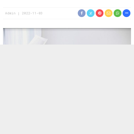
Admin
2022-11-03
Bugünlerde iş hayatının en sıcak gündem maddelerinden biri
“sessiz istifa” konusu. Her ne kadar artık iyice aşina