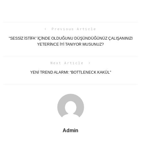
Previous Article
“SESSIZ İSTIFA” İÇINDE OLDUĞUNU DÜŞÜNDÜĞÜNÜZ ÇALIŞANINIZI
YETERINCE İYI TANIYOR MUSUNUZ?
Next Article
YENI TREND ALARMI: “BOTTLENECK KAKÜL”
Admin