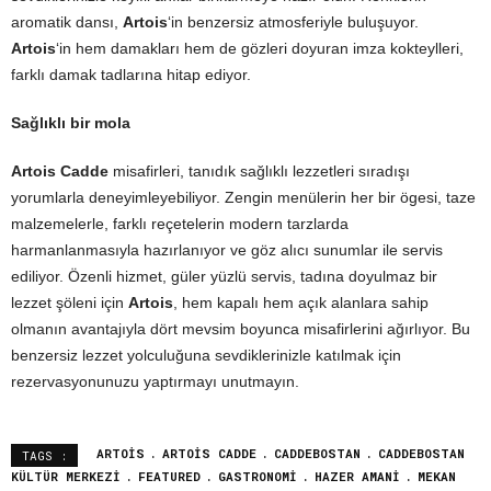
aromatik dansı,
Artois
‘in benzersiz atmosferiyle buluşuyor.
Artois
‘in hem damakları hem de gözleri doyuran imza kokteylleri,
farklı damak tadlarına hitap ediyor.
Sağlıklı bir mola
Artois Cadde
misafirleri, tanıdık sağlıklı lezzetleri sıradışı
yorumlarla deneyimleyebiliyor. Zengin menülerin her bir ögesi, taze
malzemelerle, farklı reçetelerin modern tarzlarda
harmanlanmasıyla hazırlanıyor ve göz alıcı sunumlar ile servis
ediliyor. Özenli hizmet, güler yüzlü servis, tadına doyulmaz bir
lezzet şöleni için
Artois
, hem kapalı hem açık alanlara sahip
olmanın avantajıyla dört mevsim boyunca misafirlerini ağırlıyor. Bu
benzersiz lezzet yolculuğuna sevdiklerinizle katılmak için
rezervasyonunuzu yaptırmayı unutmayın.
ARTOIS
ARTOIS CADDE
CADDEBOSTAN
CADDEBOSTAN
TAGS :
KÜLTÜR MERKEZI
FEATURED
GASTRONOMI
HAZER AMANI
MEKAN