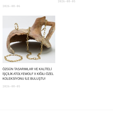
2026-08-05
2026-08-06
ÖZGÜN TASARIMLAR VE KALITELI
İŞÇILIK ATOLYEWOLF X KIĞILI ÖZEL
KOLEKSIYONU ILE BULUŞTU!
2026-08-05