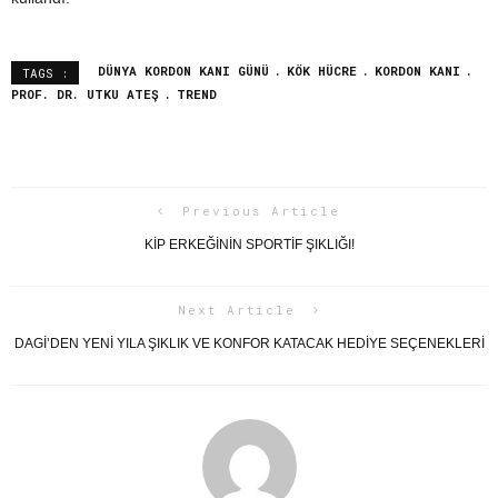
DÜNYA KORDON KANI GÜNÜ
KÖK HÜCRE
KORDON KANI
TAGS :
PROF. DR. UTKU ATEŞ
TREND
Previous Article
KİP ERKEĞININ SPORTIF ŞIKLIĞI!
Next Article
DAGI’DEN YENI YILA ŞIKLIK VE KONFOR KATACAK HEDIYE SEÇENEKLERI