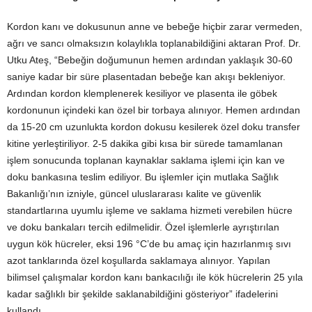
Kordon kanı ve dokusunun anne ve bebeğe hiçbir zarar vermeden,
ağrı ve sancı olmaksızın kolaylıkla toplanabildiğini aktaran Prof. Dr.
Utku Ateş, “Bebeğin doğumunun hemen ardından yaklaşık 30-60
saniye kadar bir süre plasentadan bebeğe kan akışı bekleniyor.
Ardından kordon klemplenerek kesiliyor ve plasenta ile göbek
kordonunun içindeki kan özel bir torbaya alınıyor. Hemen ardından
da 15-20 cm uzunlukta kordon dokusu kesilerek özel doku transfer
kitine yerleştiriliyor. 2-5 dakika gibi kısa bir sürede tamamlanan
işlem sonucunda toplanan kaynaklar saklama işlemi için kan ve
doku bankasına teslim ediliyor. Bu işlemler için mutlaka Sağlık
Bakanlığı’nın izniyle, güncel uluslararası kalite ve güvenlik
standartlarına uyumlu işleme ve saklama hizmeti verebilen hücre
ve doku bankaları tercih edilmelidir. Özel işlemlerle ayrıştırılan
uygun kök hücreler, eksi 196 °C’de bu amaç için hazırlanmış sıvı
azot tanklarında özel koşullarda saklamaya alınıyor. Yapılan
bilimsel çalışmalar kordon kanı bankacılığı ile kök hücrelerin 25 yıla
kadar sağlıklı bir şekilde saklanabildiğini gösteriyor” ifadelerini
kullandı.