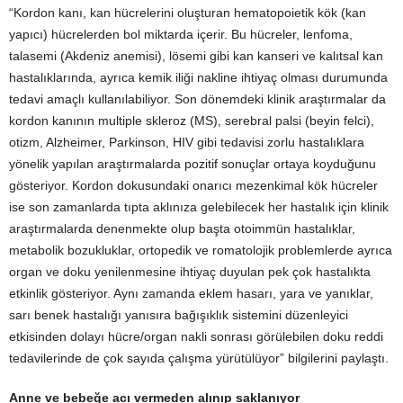
“Kordon kanı, kan hücrelerini oluşturan hematopoietik kök (kan
yapıcı) hücrelerden bol miktarda içerir. Bu hücreler, lenfoma,
talasemi (Akdeniz anemisi), lösemi gibi kan kanseri ve kalıtsal kan
hastalıklarında, ayrıca kemik iliği nakline ihtiyaç olması durumunda
tedavi amaçlı kullanılabiliyor. Son dönemdeki klinik araştırmalar da
kordon kanının multiple skleroz (MS), serebral palsi (beyin felci),
otizm, Alzheimer, Parkinson, HIV gibi tedavisi zorlu hastalıklara
yönelik yapılan araştırmalarda pozitif sonuçlar ortaya koyduğunu
gösteriyor. Kordon dokusundaki onarıcı mezenkimal kök hücreler
ise son zamanlarda tıpta aklınıza gelebilecek her hastalık için klinik
araştırmalarda denenmekte olup başta otoimmün hastalıklar,
metabolik bozukluklar, ortopedik ve romatolojik problemlerde ayrıca
organ ve doku yenilenmesine ihtiyaç duyulan pek çok hastalıkta
etkinlik gösteriyor. Aynı zamanda eklem hasarı, yara ve yanıklar,
sarı benek hastalığı yanısıra bağışıklık sistemini düzenleyici
etkisinden dolayı hücre/organ nakli sonrası görülebilen doku reddi
tedavilerinde de çok sayıda çalışma yürütülüyor” bilgilerini paylaştı.
Anne ve bebeğe acı vermeden alınıp saklanıyor