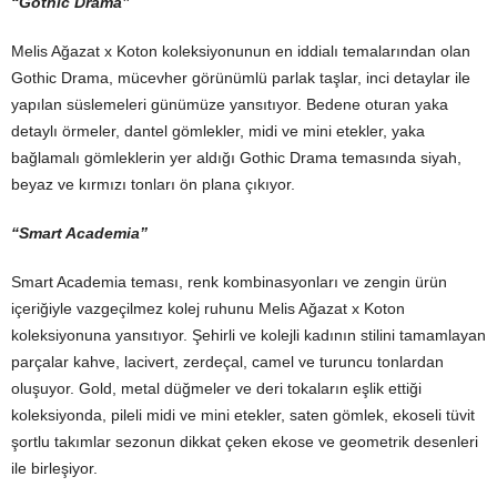
“Gothic Drama”
Melis Ağazat x Koton koleksiyonunun en iddialı temalarından olan
Gothic Drama, mücevher görünümlü parlak taşlar, inci detaylar ile
yapılan süslemeleri günümüze yansıtıyor. Bedene oturan yaka
detaylı örmeler, dantel gömlekler, midi ve mini etekler, yaka
bağlamalı gömleklerin yer aldığı Gothic Drama temasında siyah,
beyaz ve kırmızı tonları ön plana çıkıyor.
“Smart Academia”
Smart Academia teması, renk kombinasyonları ve zengin ürün
içeriğiyle vazgeçilmez kolej ruhunu
Melis Ağazat x Koton
koleksiyonuna yansıtıyor. Şehirli ve kolejli kadının stilini tamamlayan
parçalar kahve, lacivert, zerdeçal, camel ve turuncu tonlardan
oluşuyor. Gold, metal düğmeler ve deri tokaların eşlik ettiği
koleksiyonda, pileli midi ve mini etekler, saten gömlek, ekoseli tüvit
şortlu takımlar sezonun dikkat çeken ekose ve geometrik desenleri
ile birleşiyor.