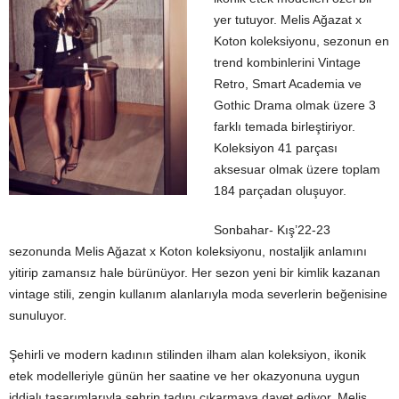
yer tutuyor. Melis Ağazat x
Koton koleksiyonu, sezonun en
trend kombinlerini Vintage
Retro, Smart Academia ve
Gothic Drama olmak üzere 3
farklı temada birleştiriyor.
Koleksiyon 41 parçası
aksesuar olmak üzere toplam
184 parçadan oluşuyor.
Sonbahar- Kış’22-23
sezonunda Melis Ağazat x Koton koleksiyonu, nostaljik anlamını
yitirip zamansız hale bürünüyor. Her sezon yeni bir kimlik kazanan
vintage stili, zengin kullanım alanlarıyla moda severlerin beğenisine
sunuluyor.
Şehirli ve modern kadının stilinden ilham alan koleksiyon, ikonik
etek modelleriyle günün her saatine ve her okazyonuna uygun
iddialı tasarımlarıyla şehrin tadını çıkarmaya davet ediyor. Melis