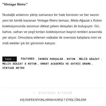
“Vintage Retro”
Nostaljik anlamını yitirip zamansız bir hale bürünen ve her sezon
yeni bir kimlik kazanan Vintage Retro teması, Melis Ağazat x Koton
koleksiyonunda sezonun dikkat çeken detayları ile buluşuyor. Gri,
kahve, safran ve yeşil tonları koleksiyonun başrol renkleri arasında
yer alıyor. Omuzlara eklenen vatkalar ile oversize kalıplara mini ve
midi etekler şık bir görünüm katıyor.
FEATURED
IKONIK PARÇALAR
KOTON
MELIS AĞAZAT
TAGS :
MELIS AĞAZAT X KOTON
SMART ACADEMIA VE GOTHIC DRAMA
VINTAGE RETRO
Previous Article
KIŞ ENFEKSİYONLARINA KARŞI 7 ETKİLİ ÖNLEM!