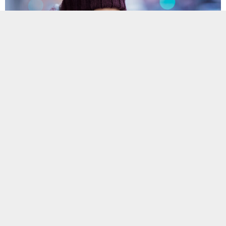
Kış aylarına girdiğimiz bugünlerde havaların soğumasıyla birlikte
kapalı alanlarda geçirilen süre artıyor. Maske kullanımının da son
iki yıla göre azalmasıyla birlikte bir çok solunum yolu enfeksiyonu
kolayca bulaş imkanı buluyor.
Acıbadem Taksim Hastanesi
Enfeksiyon Hastalıkları ve Klinik Mikrobiyoloji Uzmanı Dr.
Yasemin Balbay
gerek yetişkinlerde gerekse çocuklarda
bugünlerde nezle (soğuk algınlığı), grip (influenza), Covid-19
enfeksiyonu, RSV’ye bağlı solunum yolu enfeksiyonları, bademcik
iltihabı ve alt solunum yolu enfeksiyonlarının (KOAH, bronşit,