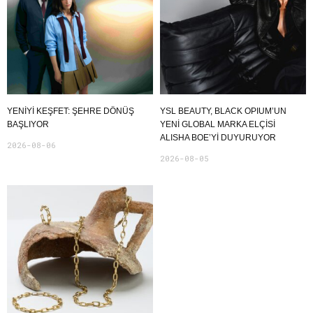
YENIYI KEŞFET: ŞEHRE DÖNÜŞ
YSL BEAUTY, BLACK OPIUM’UN
BAŞLIYOR
YENİ GLOBAL MARKA ELÇİSİ
ALISHA BOE’Yİ DUYURUYOR
2026-08-06
2026-08-05