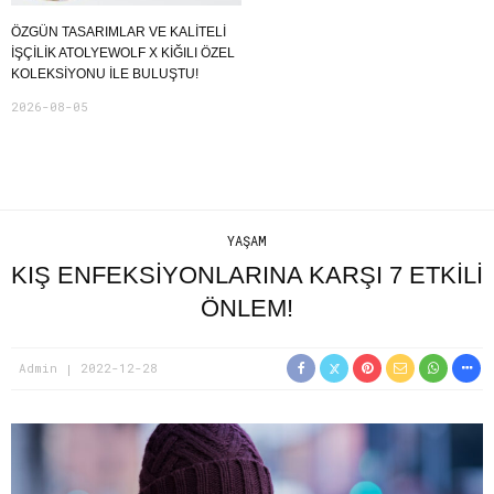
ÖZGÜN TASARIMLAR VE KALITELI
İŞÇILIK ATOLYEWOLF X KIĞILI ÖZEL
KOLEKSIYONU ILE BULUŞTU!
2026-08-05
YAŞAM
KIŞ ENFEKSİYONLARINA KARŞI 7 ETKİLİ
ÖNLEM!
Admin
2022-12-28