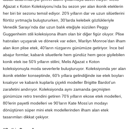
Ağazat x Koton Koleksiyonu’nda bu sezon yer alan ikonik eteklerin
her biri bir sezonu temsil ediyor. 20’li yılların dar ve uzun silüetlerini
flörtöz yırtmaçla buluştururken, 30’larda kelebek gözlükleriyle
Venedik Sarayı’nda dar uzun balık eteğiyle süzülen Peggy
Guggenheim stili koleksiyona ilham olan bir diğer figür oluyor. Plise
hatıraları uçuşarak ve dönerek var eden, Marilyn Monroe’dan ilham
alan ikon plise etek, 40’ların rüzgarını günümüze getiriyor. İnce bel
abajur formlar, kabarık siluetlerle hem gündüz hem gece giyilebilen
konik etek ise 50’li yılların stilini, Melis Ağazat x Koton
koleksiyonuyla moda severlerle buluşturuyor. Koleksiyonda yer alan
ikonik etekler konseptinde, 60’lı yıllara gelindiğinde ise etek boyları
kısalıyor ve kabarık kuplarla çiçekli modeller Brigitte Bardot’un
zarafetini andırıyor. Koleksiyonda aynı zamanda geçmişten
günümüze retro trendini getiren 70’li yılların ekose etek modelleri,
80’lerin payetli modelleri ve 90’ların Kate Moss’un modayı
dönüştüren süper mini etek modellerinden ilham alan etek
tasarımları dikkat çekiyor.