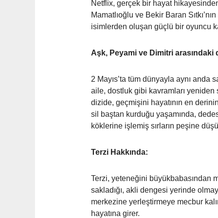
Netflix, gerçek bir hayat hikayesinde
Mamatlıoğlu ve Bekir Baran Sıtkı’nın
isimlerden oluşan güçlü bir oyuncu k
Aşk, Peyami ve Dimitri arasındaki 
2 Mayıs’ta tüm dünyayla aynı anda sad
aile, dostluk gibi kavramları yeniden
dizide, geçmişini hayatının en derin
sil baştan kurduğu yaşamında, dedesi
köklerine işlemiş sırların peşine düşü
Terzi Hakkında:
Terzi, yeteneğini büyükbabasından mi
sakladığı, akli dengesi yerinde olma
merkezine yerleştirmeye mecbur kalır.
hayatına girer.