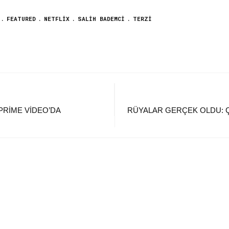
FEATURED
NETFLIX
SALIH BADEMCI
TERZİ
 PRIME VIDEO’DA
RÜYALAR GERÇEK OLDU: Ç