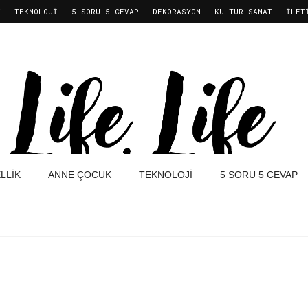
K
TEKNOLOJI
5 SORU 5 CEVAP
DEKORASYON
KÜLTÜR SANAT
İLET
LLIK
ANNE ÇOCUK
TEKNOLOJI
5 SORU 5 CEVAP