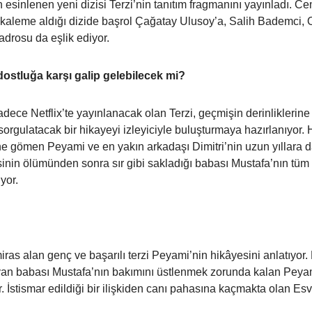
n esinlenen yeni dizisi Terzi’nin tanıtım fragmanını yayınladı. 
 kaleme aldığı dizide başrol Çağatay Ulusoy’a, Salih Bademci, O
adrosu da eşlik ediyor.
dostluğa karşı galip gelebilecek mi?
ece Netflix’te yayınlanacak olan Terzi, geçmişin derinliklerine 
 sorgulatacak bir hikayeyi izleyiciyle buluşturmaya hazırlanıyor.
ine gömen Peyami ve en yakın arkadaşı Dimitri’nin uzun yıllara d
nin ölümünden sonra sır gibi sakladığı babası Mustafa’nın tüm 
yor.
ras alan genç ve başarılı terzi Peyami’nin hikâyesini anlatıyor
yan babası Mustafa’nın bakımını üstlenmek zorunda kalan Peyami,
 İstismar edildiği bir ilişkiden canı pahasına kaçmakta olan Esv