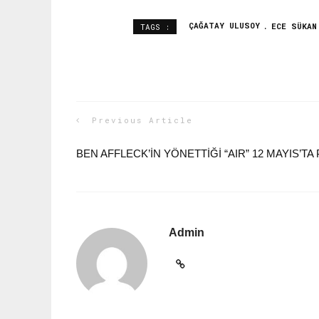
ÇAĞATAY ULUSOY
ECE SÜKAN
TAGS :
Previous Article
BEN AFFLECK’IN YÖNETTIĞI “AIR” 12 MAYIS’TA
Admin