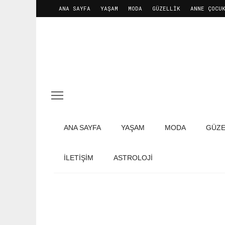
ANA SAYFA
YAŞAM
MODA
GÜZELLIK
ANNE ÇOCU
ANA SAYFA
YAŞAM
MODA
GÜZE
İLETIŞIM
ASTROLOJİ