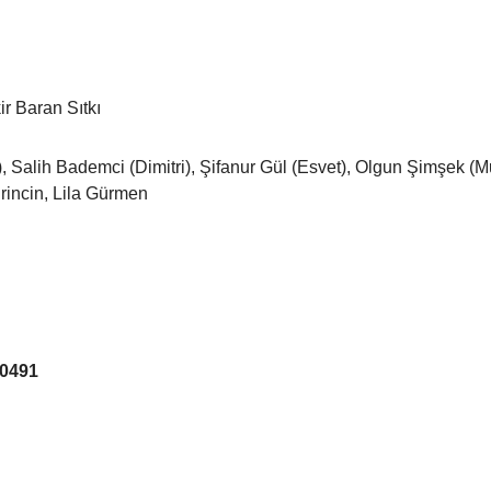
r Baran Sıtkı
 Salih Bademci (Dimitri), Şifanur Gül (Esvet), Olgun Şimşek (M
rincin, Lila Gürmen
90491