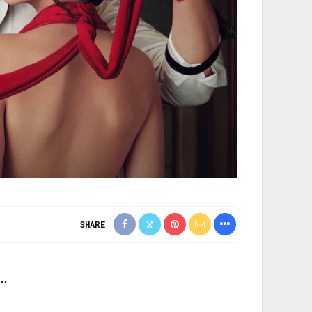
SHARE
R…