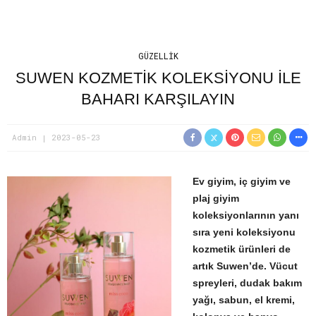
GÜZELLIK
SUWEN KOZMETİK KOLEKSİYONU İLE
BAHARI KARŞILAYIN
Admin
2023-05-23
Ev giyim, iç giyim ve
plaj giyim
koleksiyonlarının yanı
sıra yeni koleksiyonu
kozmetik ürünleri de
artık Suwen’de. Vücut
spreyleri, dudak bakım
yağı, sabun, el kremi,