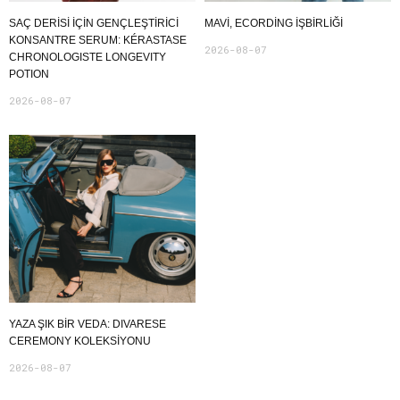
SAÇ DERİSİ İÇİN GENÇLEŞTİRİCİ
MAVI, ECORDING IŞBIRLIĞI
KONSANTRE SERUM: KÉRASTASE
2026-08-07
CHRONOLOGISTE LONGEVITY
POTION
2026-08-07
YAZA ŞIK BIR VEDA: DIVARESE
CEREMONY KOLEKSIYONU
2026-08-07