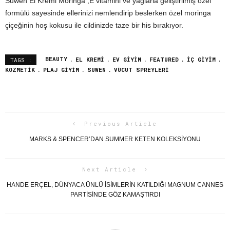
Suwen El Kremi Moringa ,E vitamini ve yağlarla geliştirilmiş özel
formülü sayesinde ellerinizi nemlendirip beslerken özel moringa
çiçeğinin hoş kokusu ile cildinizde taze bir his bırakıyor.
BEAUTY
EL KREMI
EV GIYIM
FEATURED
IÇ GIYIM
TAGS :
KOZMETIK
PLAJ GIYIM
SUWEN
VÜCUT SPREYLERI
Previous Article
MARKS & SPENCER’DAN SUMMER KETEN KOLEKSIYONU
Next Article
HANDE ERÇEL, DÜNYACA ÜNLÜ İSİMLERİN KATILDIĞI MAGNUM CANNES
PARTİSİNDE GÖZ KAMAŞTIRDI