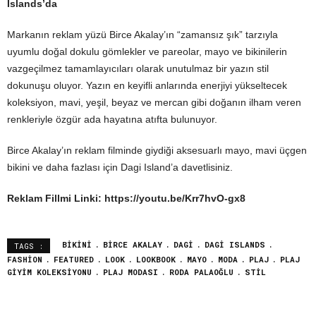
Islands’da
Markanın reklam yüzü Birce Akalay’ın “zamansız şık” tarzıyla
uyumlu doğal dokulu gömlekler ve pareolar, mayo ve bikinilerin
vazgeçilmez tamamlayıcıları olarak unutulmaz bir yazın stil
dokunuşu oluyor. Yazın en keyifli anlarında enerjiyi yükseltecek
koleksiyon, mavi, yeşil, beyaz ve mercan gibi doğanın ilham veren
renkleriyle özgür ada hayatına atıfta bulunuyor.
Birce Akalay’ın reklam filminde giydiği aksesuarlı mayo, mavi üçgen
bikini ve daha fazlası için Dagi Island’a davetlisiniz.
Reklam Fillmi Linki:
https://youtu.be/Krr7hvO-gx8
BIKINI
BIRCE AKALAY
DAGI
DAGI ISLANDS
TAGS :
FASHION
FEATURED
LOOK
LOOKBOOK
MAYO
MODA
PLAJ
PLAJ
GIYIM KOLEKSIYONU
PLAJ MODASI
RODA PALAOĞLU
STIL