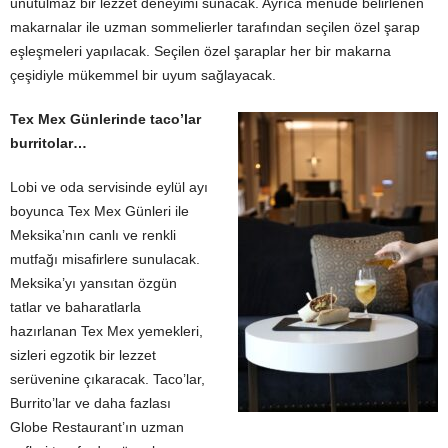
unutulmaz bir lezzet deneyimi sunacak. Ayrıca menüde belirlenen
makarnalar ile uzman sommelierler tarafından seçilen özel şarap
eşleşmeleri yapılacak. Seçilen özel şaraplar her bir makarna
çeşidiyle mükemmel bir uyum sağlayacak.
Tex Mex Günlerinde taco’lar
burritolar…
Lobi ve oda servisinde eylül ayı
boyunca Tex Mex Günleri ile
Meksika’nın canlı ve renkli
mutfağı misafirlere sunulacak.
Meksika’yı yansıtan özgün
tatlar ve baharatlarla
hazırlanan Tex Mex yemekleri,
sizleri egzotik bir lezzet
serüvenine çıkaracak. Taco’lar,
Burrito’lar ve daha fazlası
Globe Restaurant’ın uzman