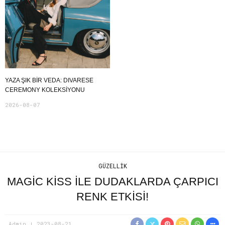
YAZA ŞIK BIR VEDA: DIVARESE
CEREMONY KOLEKSIYONU
2026-08-07
GÜZELLIK
MAGIC KISS ILE DUDAKLARDA ÇARPICI
RENK ETKISI!
Admin
2023-08-21