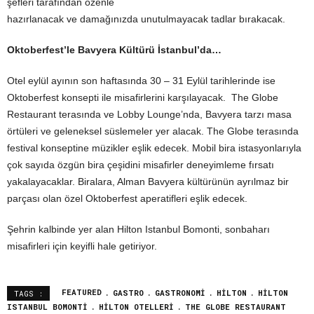
şefleri tarafından özenle
hazırlanacak ve damağınızda unutulmayacak tadlar bırakacak.
Oktoberfest’le Bavyera Kültürü İstanbul’da…
Otel eylül ayının son haftasında 30 – 31 Eylül tarihlerinde ise
Oktoberfest konsepti ile misafirlerini karşılayacak. The Globe
Restaurant terasında ve Lobby Lounge’nda, Bavyera tarzı masa
örtüleri ve geleneksel süslemeler yer alacak. The Globe terasında
festival konseptine müzikler eşlik edecek. Mobil bira istasyonlarıyla
çok sayıda özgün bira çeşidini misafirler deneyimleme fırsatı
yakalayacaklar. Biralara, Alman Bavyera kültürünün ayrılmaz bir
parçası olan özel Oktoberfest aperatifleri eşlik edecek.
Şehrin kalbinde yer alan Hilton Istanbul Bomonti, sonbaharı
misafirleri için keyifli hale getiriyor.
FEATURED
GASTRO
GASTRONOMI
HILTON
HILTON
TAGS :
ISTANBUL BOMONTI
HILTON OTELLERI
THE GLOBE RESTAURANT