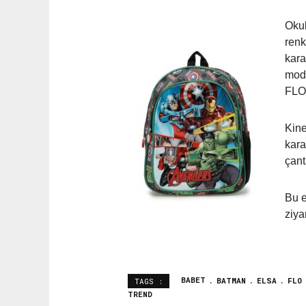
Okul
renk
kara
mode
FLO’
Kine
kara
çant
Bu e
ziya
BABET
BATMAN
ELSA
FLO
TAGS :
TREND