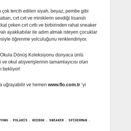
n çok tercih edilen siyah, beyaz, pembe gibi
an, cırt cırt ve miniklerin sevdiği lisanslı
at çeken cırt cırtlı ve birbirinden rahat sneaker
valı ayakkabılar ile adım atmak isteyen çocuklar
iyle öğrenme yolculuğunu renklendiriyor.
ığı Okula Dönüş Koleksiyonu dünyaca ünlü
 ve okul alışverişlerinin tamamlayıcısı olan
ı bekliyor!
na uğrayabilir ve hemen
www.flo.com.tr
‘yi
YONU
POLARIS
REEBOK
SNEAKER
SPIDERMAN