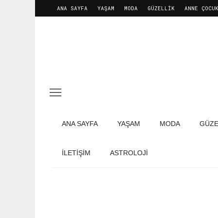
ANA SAYFA
YAŞAM
MODA
GÜZELLIK
ANNE ÇOCU
ANA SAYFA
YAŞAM
MODA
GÜZE
İLETIŞIM
ASTROLOJİ