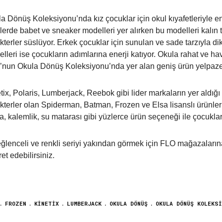
a Dönüş Koleksiyonu’nda kız çocuklar için okul kıyafetleriyle e
lerde babet ve sneaker modelleri yer alırken bu modelleri kalın tab
kterler süslüyor. Erkek çocuklar için sunulan ve sade tarzıyla dikk
lleri ise çocukların adımlarına enerji katıyor. Okula rahat ve ha
nun Okula Dönüş Koleksiyonu’nda yer alan geniş ürün yelpazes
tix, Polaris, Lumberjack, Reebok gibi lider markaların yer ald
kterler olan Spiderman, Batman, Frozen ve Elsa lisanslı ürünleri
a, kalemlik, su matarası gibi yüzlerce ürün seçeneği ile çocuklar
ğlenceli ve renkli seriyi yakından görmek için FLO mağazaları
ret edebilirsiniz.
FROZEN
KINETIX
LUMBERJACK
OKULA DÖNÜŞ
OKULA DÖNÜŞ KOLEKSI