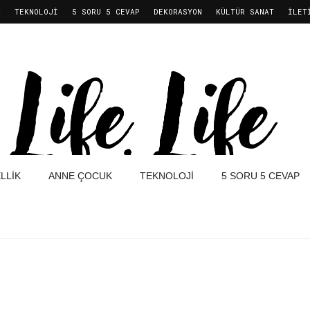
K
TEKNOLOJI
5 SORU 5 CEVAP
DEKORASYON
KÜLTÜR SANAT
İLET
LLIK
ANNE ÇOCUK
TEKNOLOJI
5 SORU 5 CEVAP