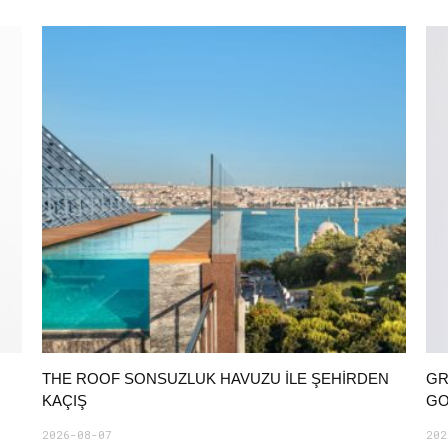
THE ROOF SONSUZLUK HAVUZU ILE ŞEHIRDEN
GR
KAÇIŞ
GO
2026-08-07
202