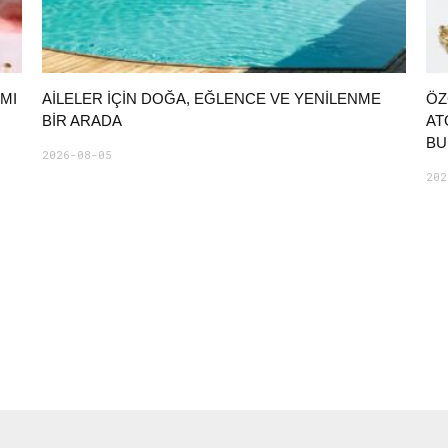
MI
AILELER İÇIN DOĞA, EĞLENCE VE YENILENME
ÖZ
BIR ARADA
AT
BU
2026-08-05
202