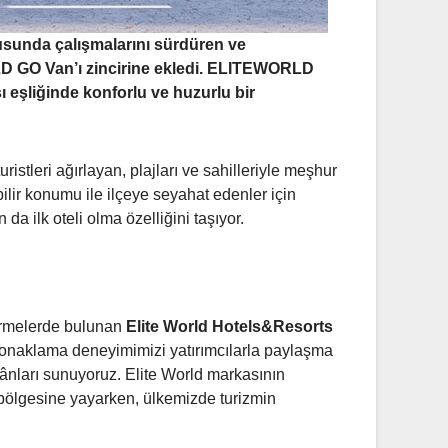
tusunda çalışmalarını sürdüren ve
ORLD GO Van’ı zincirine ekledi. ELITEWORLD
 eşliğinde konforlu ve huzurlu bir
stleri ağırlayan, plajları ve sahilleriyle meşhur
ilir konumu ile ilçeye seyahat edenler için
lk oteli olma özelliğini taşıyor.
dirmelerde bulunan
Elite World Hotels&Resorts
konaklama deneyimimizi yatırımcılarla paylaşma
ânları sunuyoruz. Elite World markasının
7 bölgesine yayarken, ülkemizde turizmin