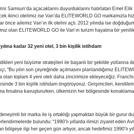
lerini Samsun’da açacaklarını duyurduklarını hatırlatan Emel Elik
lecek ikinci otelimiz ise Van’da ELITEWORLD GO markamızla hizm
 önce ailemiz Van’ın ilk otelini açtı. 2012 yılında ise doğduğumuz
mız olan ELITEWORLD GO ile Van’ın turizm hayatına bir yenilik 
lına kadar 32 yeni otel, 3 bin kişilik istihdam
ikleri yeni büyüme stratejileri ile başarılı bir şekilde yollarına 
, “Bu yılın son çeyreğinde açılmasını planlandığımız ELITEWOR
 olan toplam 4 yeni oteli daha zincirimize ekleyeceğiz. Franchi
esinde 3 bin kişilik istihdam öngörüyoruz. Girişimcileri, kendil
olma fırsatına kavuştururken, ülkemizin her bölgesinde konaklama 
deneyimli bir marka ile iş ortaklığı yapmaktan büyük bir gurur du
lendirmelerde bulundu: “1990’lı yıllarda ilimizi ziyaret eden Avru
n bölgeye ilgi her geçen gün artıyor, ancak hedefimiz 1990’lı yılla