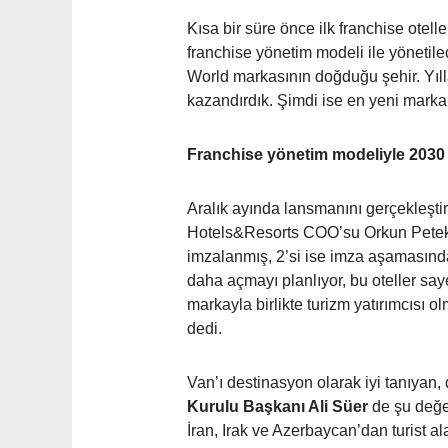
Kısa bir süre önce ilk franchise otel
franchise yönetim modeli ile yöneti
World markasının doğduğu şehir. Yıllar
kazandırdık. Şimdi ise en yeni marka
Franchise yönetim modeliyle 2030 yı
Aralık ayında lansmanını gerçekleştird
Hotels&Resorts COO’su Orkun Petekçi
imzalanmış, 2’si ise imza aşamasında
daha açmayı planlıyor, bu oteller say
markayla birlikte turizm yatırımcısı 
dedi.
Van’ı destinasyon olarak iyi tanıyan, 
Kurulu Başkanı Ali Süer
de şu değer
İran, Irak ve Azerbaycan’dan turist ala