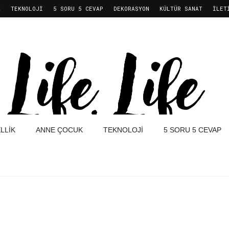
K
TEKNOLOJI
5 SORU 5 CEVAP
DEKORASYON
KÜLTÜR SANAT
İLET
LLIK
ANNE ÇOCUK
TEKNOLOJI
5 SORU 5 CEVAP