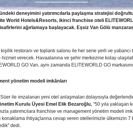
ndeki deneyimini yatırımcılarla paylaşma stratejisi doğrul
 Elite World Hotels&Resorts, ikinci franchise oteli ELITEW
safirlerini ağırlamaya başlayacak. Eşsiz Van Gölü manzarası
ik restoranı ve toplantı salonu ile her sene yerli ve yabancı turi
e hizmet verecek. Havaalanına ve şehir merkezine kolay ulaşılab
TEWORLD GO Van, aynı zamanda ELITEWORLD GO markasının da i
ment yönetim modeli imkânları
an Süer ile imzalanan yeni otel anlaşmaları dolayısıyla değerlen
netim Kurulu Üyesi Emel Elik Bezaroğlu,
“50 yıla yaklaşan 
mızla yatırımcılara franchise ve management yönetim modeli imk
klı konaklama ihtiyaçlarına cevap veren otellerimizle ülkemizin 
dik” dedi.