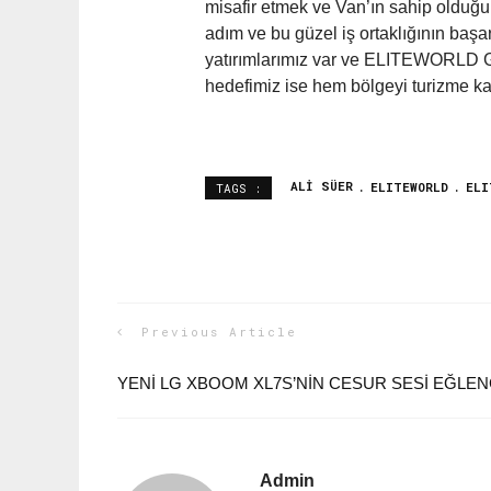
misafir etmek ve Van’ın sahip olduğu
adım ve bu güzel iş ortaklığının başa
yatırımlarımız var ve ELITEWORLD GO
hedefimiz ise hem bölgeyi turizme k
ALI SÜER
ELITEWORLD
ELI
TAGS :
Previous Article
YENI LG XBOOM XL7S’NIN CESUR SESI EĞLEN
Admin