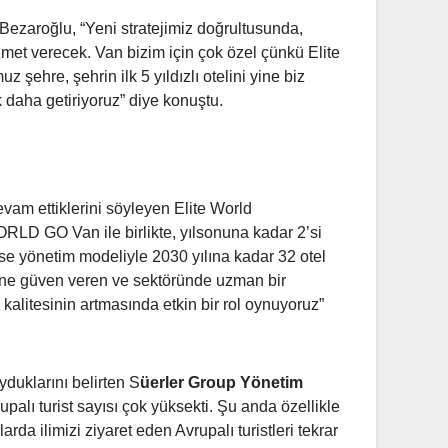
 Bezaroğlu, “Yeni stratejimiz doğrultusunda,
et verecek. Van bizim için çok özel çünkü Elite
 şehre, şehrin ilk 5 yıldızlı otelini yine biz
daha getiriyoruz” diye konuştu.
devam ettiklerini söyleyen Elite World
LD GO Van ile birlikte, yılsonuna kadar 2’si
se yönetim modeliyle 2030 yılına kadar 32 otel
erine güven veren ve sektöründe uzman bir
kalitesinin artmasında etkin bir rol oynuyoruz”
yduklarını belirten S
üerler Group Yönetim
palı turist sayısı çok yüksekti. Şu anda özellikle
rda ilimizi ziyaret eden Avrupalı turistleri tekrar