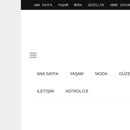
ANA SAYFA
YAŞAM
MODA
GÜZELLIK
ANNE ÇOCU
ANA SAYFA
YAŞAM
MODA
GÜZE
İLETIŞIM
ASTROLOJİ