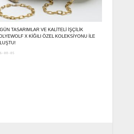
GÜN TASARIMLAR VE KALITELI İŞÇILIK
OLYEWOLF X KIĞILI ÖZEL KOLEKSIYONU ILE
LUŞTU!
6-08-05