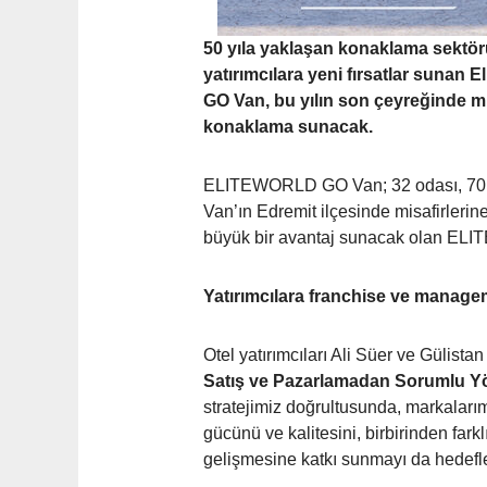
50 yıla yaklaşan konaklama sektörü
yatırımcılara yeni fırsatlar sunan
GO Van, bu yılın son çeyreğinde mi
konaklama
sunacak.
ELITEWORLD GO Van; 32 odası, 70 kişil
Van’ın Edremit ilçesinde misafirlerin
büyük bir avantaj sunacak olan ELI
Yatırımcılara franchise ve manage
Otel yatırımcıları Ali Süer ve Gülist
Satış ve Pazarlamadan Sorumlu Yö
stratejimiz doğrultusunda, markaları
gücünü ve kalitesini, birbirinden far
gelişmesine katkı sunmayı da hedefle