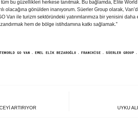
 tüm bu güzellikleri herkese tanıtmak. Bu bağlamda, Elite Worl
rılı olacağına gönülden inanıyorum. Süerler Group olarak, Van’da 
 Van ile turizm sektöründeki yatırımlarımıza bir yenisini daha
azandırmak hem de bölge istihdamına katkı sağlamak.”
TEWORLD GO VAN
EMEL ELIK BEZAROĞLU
FRANCHISE
SÜERLER GROUP
CEYI ARTIRIYOR
UYKU ALI