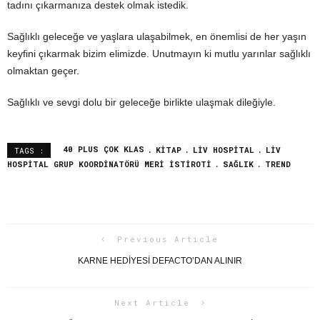
tadını çıkarmanıza destek olmak istedik.
Sağlıklı geleceğe ve yaşlara ulaşabilmek, en önemlisi de her yaşın
keyfini çıkarmak bizim elimizde. Unutmayın ki mutlu yarınlar sağlıklı
olmaktan geçer.
Sağlıklı ve sevgi dolu bir geleceğe birlikte ulaşmak dileğiyle.
40 PLUS ÇOK KLAS
KITAP
LIV HOSPITAL
LIV
TAGS :
HOSPITAL GRUP KOORDINATÖRÜ MERI İSTIROTI
SAĞLIK
TREND
Previous Article
KARNE HEDIYESI DEFACTO’DAN ALINIR
Next Article