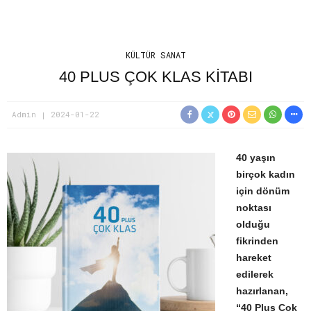
KÜLTÜR SANAT
40 PLUS ÇOK KLAS KİTABI
Admin
2024-01-22
40 yaşın
birçok kadın
için dönüm
noktası
olduğu
fikrinden
hareket
edilerek
hazırlanan,
“40 Plus Çok