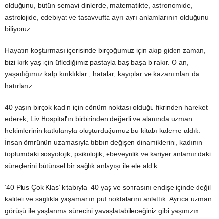
olduğunu, bütün semavi dinlerde, matematikte, astronomide,
astrolojide, edebiyat ve tasavvufta ayrı ayrı anlamlarının olduğunu
biliyoruz…
Hayatın koşturması içerisinde birçoğumuz için akıp giden zaman,
bizi kırk yaş için üflediğimiz pastayla baş başa bırakır. O an,
yaşadığımız kalp kırıklıkları, hatalar, kayıplar ve kazanımları da
hatırlarız.
40 yaşın birçok kadın için dönüm noktası olduğu fikrinden hareket
ederek, Liv Hospital’ın birbirinden değerli ve alanında uzman
hekimlerinin katkılarıyla oluşturduğumuz bu kitabı kaleme aldık.
İnsan ömrünün uzamasıyla tıbbın değişen dinamiklerini, kadının
toplumdaki sosyolojik, psikolojik, ebeveynlik ve kariyer anlamındaki
süreçlerini bütünsel bir sağlık anlayışı ile ele aldık.
‘40 Plus Çok Klas’ kitabıyla, 40 yaş ve sonrasını endişe içinde değil
kaliteli ve sağlıkla yaşamanın püf noktalarını anlattık. Ayrıca uzman
görüşü ile yaşlanma sürecini yavaşlatabileceğiniz gibi yaşınızın