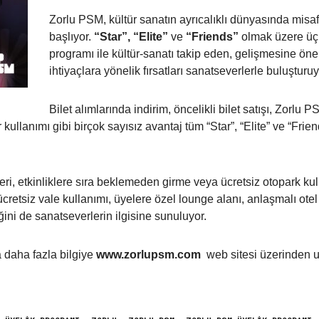
Zorlu PSM, kültür sanatın ayrıcalıklı dünyasında misaf
başlıyor.
“Star”,
“Elite”
ve
“Friends”
olmak üzere üç f
programı ile kültür-sanatı takip eden, gelişmesine önem
ihtiyaçlara yönelik fırsatları sanatseverlerle buluşturuy
Bilet alımlarında indirim, öncelikli bilet satışı, Zorl
ullanımı gibi birçok sayısız avantaj tüm “Star”, “Elite” ve “Frien
ri, etkinliklere sıra beklemeden girme veya ücretsiz otopark kull
retsiz vale kullanımı, üyelere özel lounge alanı, anlaşmalı otel 
ini de sanatseverlerin ilgisine sunuluyor.
 daha fazla bilgiye
www.zorlupsm.com
web sitesi üzerinden ul