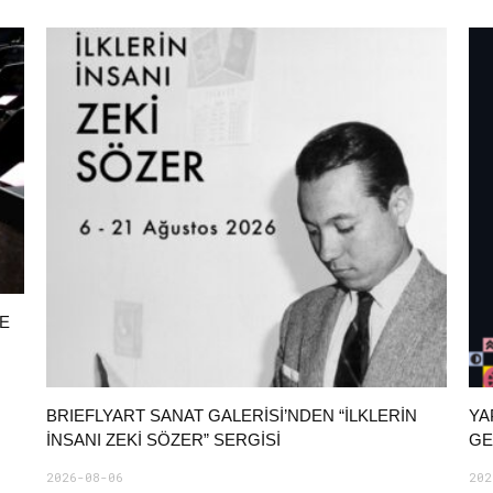
NE
BRIEFLYART SANAT GALERİSİ’NDEN “İLKLERİN
YA
İNSANI ZEKİ SÖZER” SERGİSİ
GE
2026-08-06
202