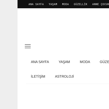
ANA SAYFA
YAŞAM
MODA
GÜZELLIK
ANNE ÇOCU
ANA SAYFA
YAŞAM
MODA
GÜZE
İLETIŞIM
ASTROLOJİ