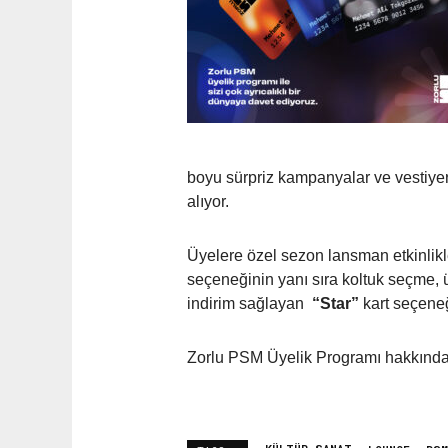
boyu sürpriz kampanyalar ve vestiyer k
alıyor.
Üyelere özel sezon lansman etkinlikle
seçeneğinin yanı sıra koltuk seçme, üc
indirim sağlayan
“Star”
kart seçeneğ
Zorlu PSM Üyelik Programı hakkında