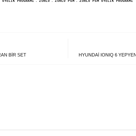
 ÜYELIK PROGRAMI
ZORLU
ZORLU PSM
ZORLU PSM ÜYELIK PROGRAMI
AN BIR SET
HYUNDAI IONIQ 6 YEPYEN