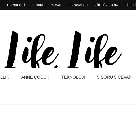
K
TEKNOLOJI
5 SORU 5 CEVAP
DEKORASYON
KÜLTÜR SANAT
İLET
LLIK
ANNE ÇOCUK
TEKNOLOJI
5 SORU 5 CEVAP