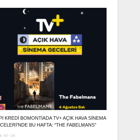
PI KREDI BOMONTIADA TV+ AÇIK HAVA SINEMA
CELERI’NDE BU HAFTA: “THE FABELMANS”
6-07-28