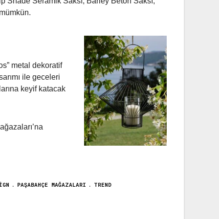
ahip Shade Seramik Saksı, Barley Beton Saksı,
k mümkün.
os” metal dekoratif
sarımı ile geceleri
larına keyif katacak
Mağazaları’na
IGN
PAŞABAHÇE MAĞAZALARI
TREND