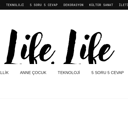
K
TEKNOLOJI
5 SORU 5 CEVAP
DEKORASYON
KÜLTÜR SANAT
İLET
LLIK
ANNE ÇOCUK
TEKNOLOJI
5 SORU 5 CEVAP