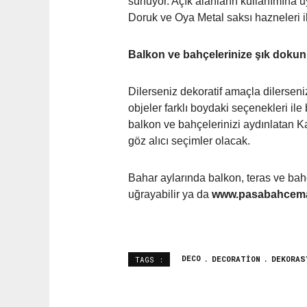
sunuyor. Açık alanların kullanımına 
Doruk ve Oya Metal saksı hazneleri 
Balkon ve bahçelerinize şık dokunu
Dilerseniz dekoratif amaçla dilerseniz
objeler farklı boydaki seçenekleri ile 
balkon ve bahçelerinizi aydınlatan Ka
göz alıcı seçimler olacak.
Bahar aylarında balkon, teras ve bah
uğrayabilir ya da
www.pasabahcema
DECO
DECORATION
DEKORAS
TAGS :