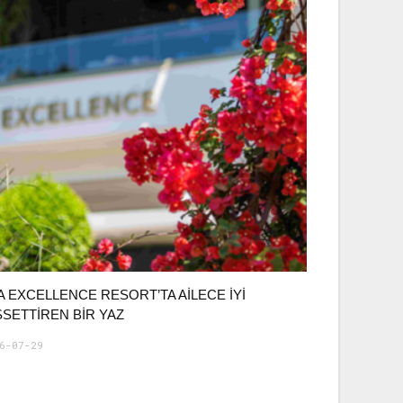
A EXCELLENCE RESORT’TA AILECE İYI
SSETTIREN BIR YAZ
6-07-29