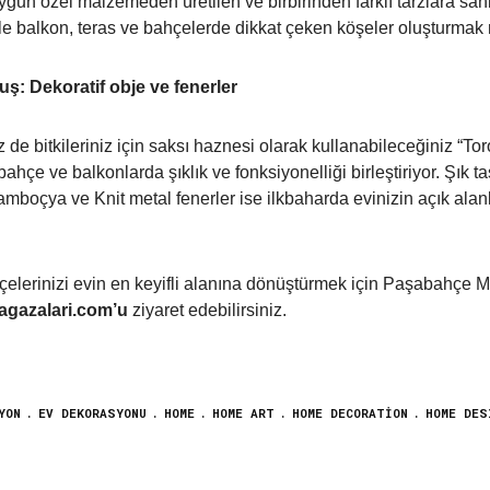
uygun özel malzemeden üretilen ve birbirinden farklı tarzlara s
ile balkon, teras ve bahçelerde dikkat çeken köşeler oluşturma
ş: Dekoratif obje ve fenerler
 de bitkileriniz için saksı haznesi olarak kullanabileceğiniz “Tor
bahçe ve balkonlarda şıklık ve fonksiyonelliği birleştiriyor. Şık ta
mboçya ve Knit metal fenerler ise ilkbaharda evinizin açık alan
çelerinizi evin en keyifli alanına dönüştürmek için Paşabahçe 
gazalari.com’u
ziyaret edebilirsiniz.
YON
EV DEKORASYONU
HOME
HOME ART
HOME DECORATION
HOME DES