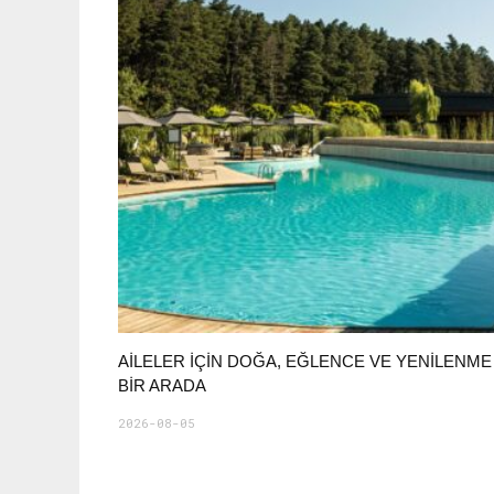
AILELER İÇIN DOĞA, EĞLENCE VE YENILENME
BIR ARADA
2026-08-05