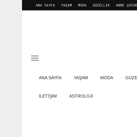
ANA SAYFA
YAŞAM
MODA
GÜZELLIK
ANNE ÇOCU
ANA SAYFA
YAŞAM
MODA
GÜZE
İLETIŞIM
ASTROLOJİ