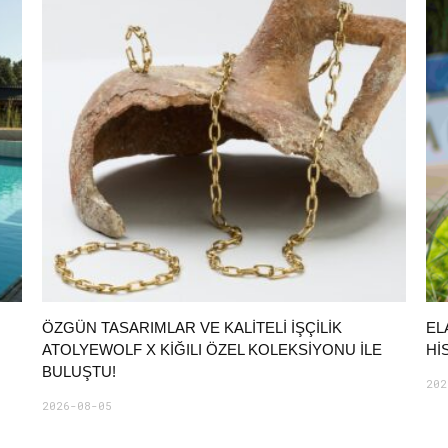
ÖZGÜN TASARIMLAR VE KALITELI İŞÇILIK
EL
ATOLYEWOLF X KIĞILI ÖZEL KOLEKSIYONU ILE
HI
BULUŞTU!
202
2026-08-05