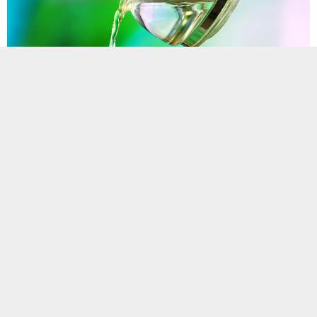
Aşırı tuz tüketimi, karbonhidrat ağırlıklı beslenme, yeterince su
içilmemesi ve hareketsizlik gibi yanlış yaşam alışkanlıkları ile bazı
ilaçlar vücutta ödeme yol açabiliyor. Çoğunlukla kollarda,
bacaklarda, el ve ayaklarda şişkinlikle göz altı torbalarına neden
olan, tartıya çıktığınızda diyetinize rağmen sizi birkaç kilo fazla
gösteren ödem yol açtığı sağlık sorunlarıyla da kişinin yaşam
kalitesini olumsuz etkiliyor.
Acıbadem Altunizade Hastanesi