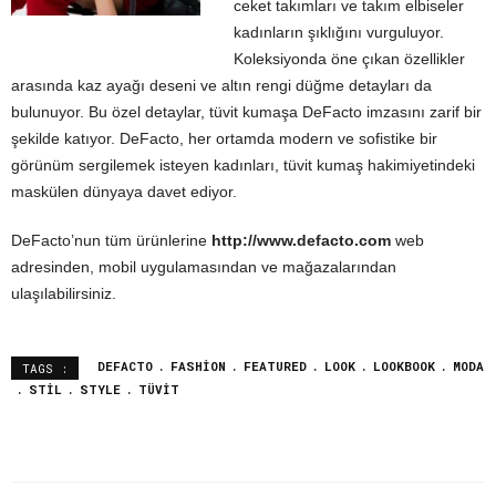
ceket takımları ve takım elbiseler
kadınların şıklığını vurguluyor.
Koleksiyonda öne çıkan özellikler
arasında kaz ayağı deseni ve altın rengi düğme detayları da
bulunuyor. Bu özel detaylar, tüvit kumaşa DeFacto imzasını zarif bir
şekilde katıyor. DeFacto, her ortamda modern ve sofistike bir
görünüm sergilemek isteyen kadınları, tüvit kumaş hakimiyetindeki
maskülen dünyaya davet ediyor.
DeFacto’nun tüm ürünlerine
http://www.defacto.
com
web
adresinden, mobil uygulamasından ve mağazalarından
ulaşılabilirsiniz.
DEFACTO
FASHION
FEATURED
LOOK
LOOKBOOK
MODA
TAGS :
STIL
STYLE
TÜVIT