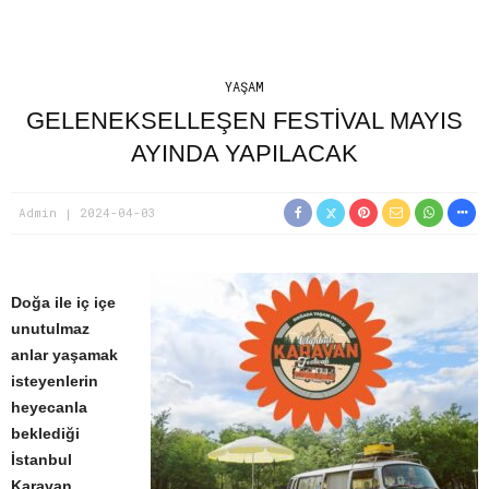
YAŞAM
GELENEKSELLEŞEN FESTIVAL MAYIS
AYINDA YAPILACAK
Admin
2024-04-03
Doğa ile iç içe
unutulmaz
anlar yaşamak
isteyenlerin
heyecanla
beklediği
İstanbul
Karavan