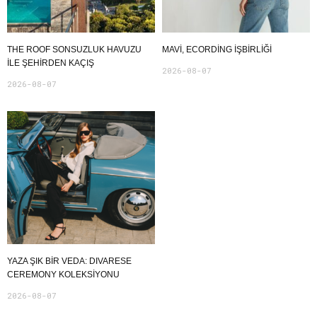
THE ROOF SONSUZLUK HAVUZU
MAVI, ECORDING IŞBIRLIĞI
ILE ŞEHIRDEN KAÇIŞ
2026-08-07
2026-08-07
YAZA ŞIK BIR VEDA: DIVARESE
CEREMONY KOLEKSIYONU
2026-08-07