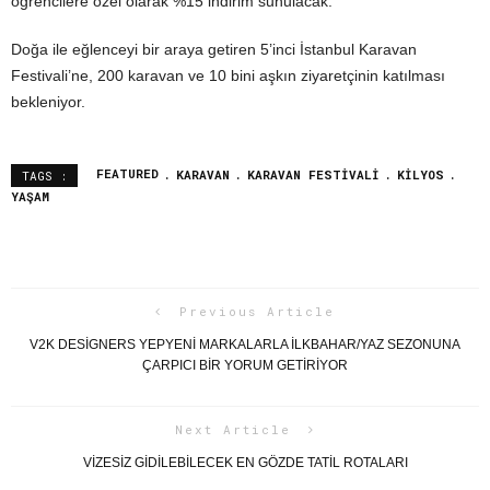
öğrencilere özel olarak %15 indirim sunulacak.
Doğa ile eğlenceyi bir araya getiren 5’inci İstanbul Karavan
Festivali’ne, 200 karavan ve 10 bini aşkın ziyaretçinin katılması
bekleniyor.
FEATURED
KARAVAN
KARAVAN FESTIVALI
KILYOS
TAGS :
YAŞAM
Previous Article
V2K DESIGNERS YEPYENI MARKALARLA ILKBAHAR/YAZ SEZONUNA
ÇARPICI BIR YORUM GETIRIYOR
Next Article
VIZESIZ GIDILEBILECEK EN GÖZDE TATIL ROTALARI