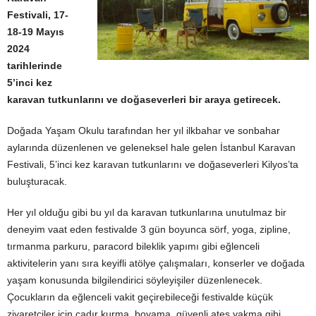
Festivali, 17-
18-19 Mayıs
2024
tarihlerinde
5’inci kez
karavan tutkunlarını ve doğaseverleri bir araya getirecek.
Doğada Yaşam Okulu tarafından her yıl ilkbahar ve sonbahar
aylarında düzenlenen ve geleneksel hale gelen İstanbul Karavan
Festivali, 5’inci kez karavan tutkunlarını ve doğaseverleri Kilyos’ta
buluşturacak.
Her yıl olduğu gibi bu yıl da karavan tutkunlarına unutulmaz bir
deneyim vaat eden festivalde 3 gün boyunca sörf, yoga, zipline,
tırmanma parkuru, paracord bileklik yapımı gibi eğlenceli
aktivitelerin yanı sıra keyifli atölye çalışmaları, konserler ve doğada
yaşam konusunda bilgilendirici söyleyişiler düzenlenecek.
Çocukların da eğlenceli vakit geçirebileceği festivalde küçük
ziyaretçiler için çadır kurma, boyama, güvenli ateş yakma gibi