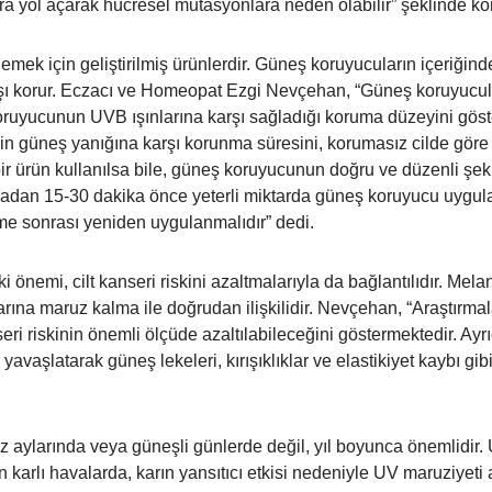
a yol açarak hücresel mutasyonlara neden olabilir” şeklinde ko
lemek için geliştirilmiş ürünlerdir. Güneş koruyucuların içeriğind
arşı korur. Eczacı ve Homeopat Ezgi Nevçehan, “Güneş koruyucular
oruyucunun UVB ışınlarına karşı sağladığı koruma düzeyini göste
n güneş yanığına karşı korunma süresini, korumasız cilde göre 30
r ürün kullanılsa bile, güneş koruyucunun doğru ve düzenli şek
dan 15-30 dakika önce yeterli miktarda güneş koruyucu uygula
eme sonrası yeniden uygulanmalıdır” dedi.
 önemi, cilt kanseri riskini azaltmalarıyla da bağlantılıdır. Mel
arına maruz kalma ile doğrudan ilişkilidir. Nevçehan, “Araştırmal
eri riskinin önemli ölçüde azaltılabileceğini göstermektedir. Ayr
yavaşlatarak güneş lekeleri, kırışıklıklar ve elastikiyet kaybı gi
aylarında veya güneşli günlerde değil, yıl boyunca önemlidir. U
şın karlı havalarda, karın yansıtıcı etkisi nedeniyle UV maruziyeti