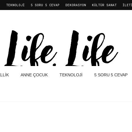
K
TEKNOLOJI
5 SORU 5 CEVAP
DEKORASYON
KÜLTÜR SANAT
İLET
LLIK
ANNE ÇOCUK
TEKNOLOJI
5 SORU 5 CEVAP