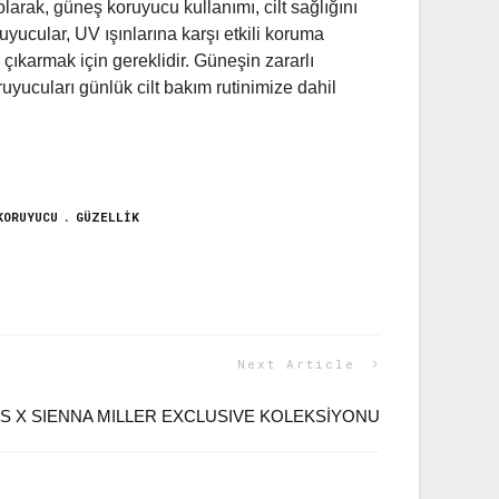
larak, güneş koruyucu kullanımı, cilt sağlığını
yucular, UV ışınlarına karşı etkili koruma
çıkarmak için gereklidir. Güneşin zararlı
ruyucuları günlük cilt bakım rutinimize dahil
KORUYUCU
GÜZELLIK
Next Article
S X SIENNA MILLER EXCLUSIVE KOLEKSİYONU