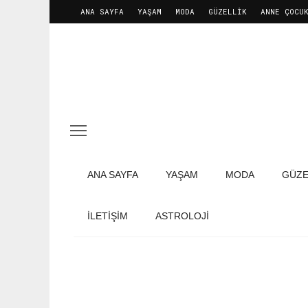
ANA SAYFA
YAŞAM
MODA
GÜZELLIK
ANNE ÇOCU
ANA SAYFA
YAŞAM
MODA
GÜZE
İLETIŞIM
ASTROLOJİ