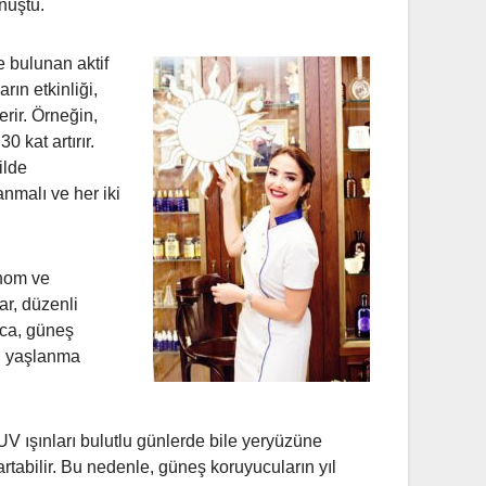
nuştu.
e bulunan aktif
ın etkinliği,
rir. Örneğin,
 kat artırır.
ilde
nmalı ve her iki
anom ve
ar, düzenli
ıca, güneş
bi yaşlanma
V ışınları bulutlu günlerde bile yeryüzüne
 artabilir. Bu nedenle, güneş koruyucuların yıl