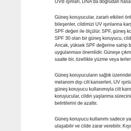
UVB ışınları, DNA’da doğrudan hasar
Güneş koruyucular, zararlı etkileri ön
bileşenler, cildimizi UV ışınlarına k
SPF değeri ile ölçülür. SPF, güneş k
SPF 30 olan bir güneş koruyucu, cildi
Ancak, yüksek SPF değerine sahip bi
uygulanması önemlidir. Güneşe çıkma
saatte bir, özellikle yüzme veya terl
Güneş koruyucuların sağlık üzerindeki
melanom dışı cilt kanserleri, UV ışınl
güneş koruyucu kullanımıyla cilt kans
koruyucular, cildin yaşlanma sürecini 
belirtilerini de azaltır.
Güneş koruyucu kullanımı sadece yaz 
ulaşabilir ve cilde zarar verebilir. Kı