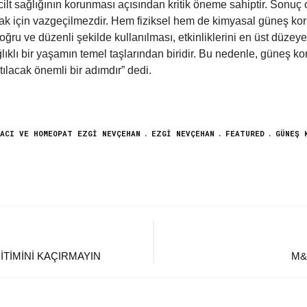
ilt sağlığının korunması açısından kritik öneme sahiptir. Sonuç o
mak için vazgeçilmezdir. Hem fiziksel hem de kimyasal güneş koru
ğru ve düzenli şekilde kullanılması, etkinliklerini en üst düzeye 
ğlıklı bir yaşamın temel taşlarından biridir. Bu nedenle, güneş ko
ılacak önemli bir adımdır” dedi.
ACI VE HOMEOPAT EZGI NEVÇEHAN
EZGI NEVÇEHAN
FEATURED
GÜNEŞ 
TIMINI KAÇIRMAYIN
M&