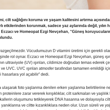
cilt sağlığını koruma ve yaşam kalitesini artırma açısından
arlı etkilerinden korunmak, sadece yaz aylarında değil, yılı
 Eczacı ve Homeopat Ezgi Nevçehan, “Güneş koruyucuların ci
bulundu.
vazgeçilmezdir. Vücudumuzun D vitamini üretimi için gerekli ola
işinde rol oynar. Eczacı ve Homeopat Ezgi Nevçehan, güneş ışınla
n ultraviyole (UV) ışınları, cildimize doğrudan temas ederek çeşit
UVB ve UVC. UVC ışınları atmosfer tarafından tamamen emildiği
i hasarlara yol açabilir” dedi.
na ulaşarak foto yaşlanma denilen erken yaşlanma belirtilerine n
n proteinlere zarar vererek kırışıklıklar, cilt sarkmaları ve yaşlılı
ikallerin oluşumunu tetikleyerek DNA hasarına ve dolayısıyla cilt
anıklarına ve ciltte kızarıklıklara neden olur. Uzun süreli ve yoğu