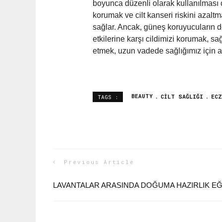
boyunca düzenli olarak kullanılması c
korumak ve cilt kanseri riskini azalt
sağlar. Ancak, güneş koruyucuların do
etkilerine karşı cildimizi korumak, sa
etmek, uzun vadede sağlığımız için at
BEAUTY
CILT SAĞLIĞI
ECZ
TAGS :
Previous Article
LAVANTALAR ARASINDA DOĞUMA HAZIRLIK EĞI