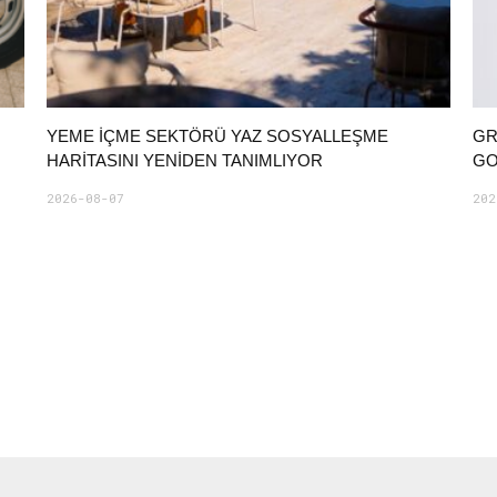
YEME İÇME SEKTÖRÜ YAZ SOSYALLEŞME
GR
HARITASINI YENIDEN TANIMLIYOR
GO
2026-08-07
202