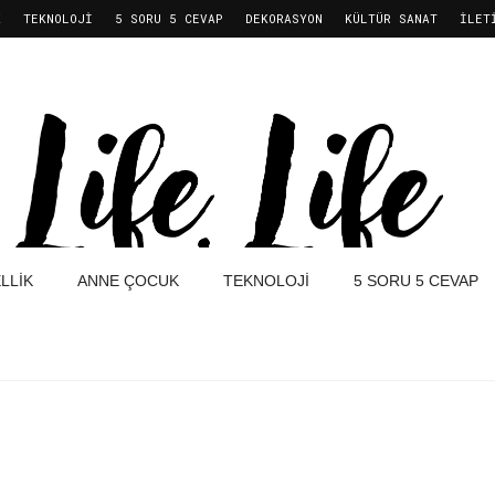
K
TEKNOLOJI
5 SORU 5 CEVAP
DEKORASYON
KÜLTÜR SANAT
İLET
LLIK
ANNE ÇOCUK
TEKNOLOJI
5 SORU 5 CEVAP