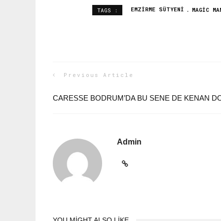
EMZIRME SÜTYENI
MAGIC MA
TAGS :
Previous Article
CARESSE BODRUM’DA BU SENE DE KENAN D
Admin
YOU MIGHT ALSO LIKE