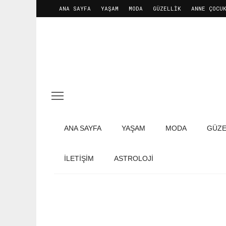
ANA SAYFA
YAŞAM
MODA
GÜZELLIK
ANNE ÇOCU
ANA SAYFA
YAŞAM
MODA
GÜZE
İLETIŞIM
ASTROLOJİ