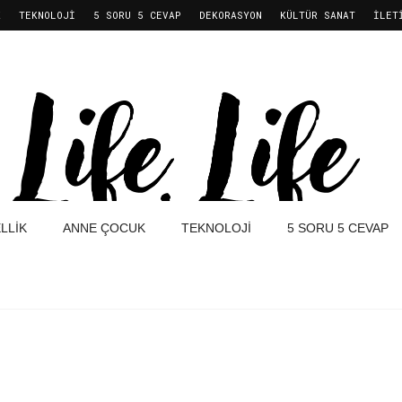
K
TEKNOLOJI
5 SORU 5 CEVAP
DEKORASYON
KÜLTÜR SANAT
İLET
LLIK
ANNE ÇOCUK
TEKNOLOJI
5 SORU 5 CEVAP