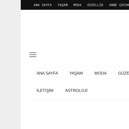
ANA SAYFA
YAŞAM
MODA
GÜZELLIK
ANNE ÇOCU
ANA SAYFA
YAŞAM
MODA
GÜZE
İLETIŞIM
ASTROLOJİ