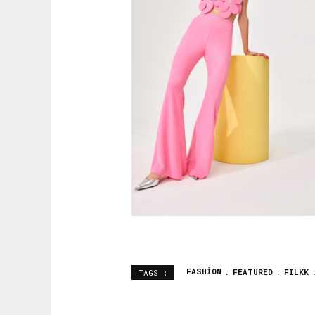
FASHION
FEATURED
FILKK
TAGS :