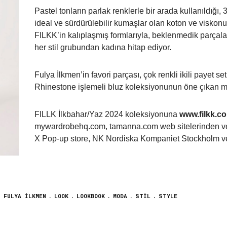
Pastel tonların parlak renklerle bir arada kullanıldığı
ideal ve sürdürülebilir kumaşlar olan koton ve viskonu,
FILKK’in kalıplaşmış formlarıyla, beklenmedik parçalar
her stil grubundan kadına hitap ediyor.
Fulya İlkmen’in favori parçası, çok renkli ikili payet s
Rhinestone işlemeli bluz koleksiyonunun öne çıkan mod
FILLK İlkbahar/Yaz 2024 koleksiyonuna
www.filkk.c
mywardrobehq.com, tamanna.com web sitelerinden ve
X Pop-up store, NK Nordiska Kompaniet Stockholm ve 
FULYA İLKMEN
LOOK
LOOKBOOK
MODA
STIL
STYLE