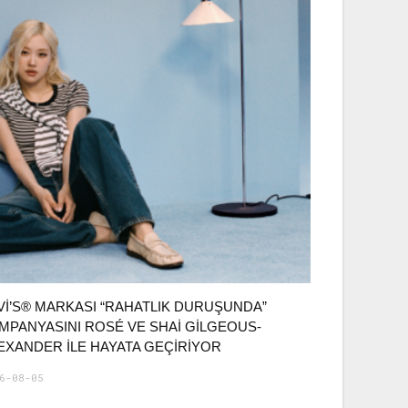
VI’S® MARKASI “RAHATLIK DURUŞUNDA”
MPANYASINI ROSÉ VE SHAI GILGEOUS-
EXANDER ILE HAYATA GEÇIRIYOR
6-08-05