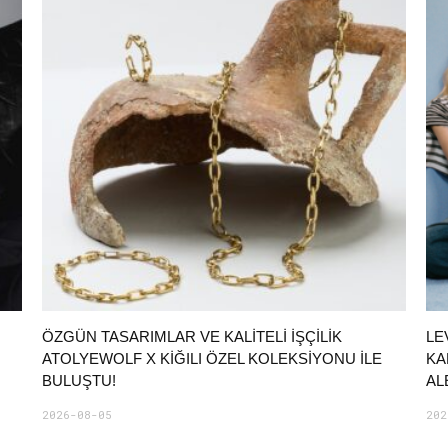
ÖZGÜN TASARIMLAR VE KALITELI İŞÇILIK
LE
ATOLYEWOLF X KIĞILI ÖZEL KOLEKSIYONU ILE
KA
BULUŞTU!
AL
2026-08-05
202