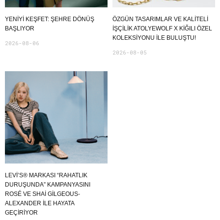
YENIYI KEŞFET: ŞEHRE DÖNÜŞ
ÖZGÜN TASARIMLAR VE KALITELI
BAŞLIYOR
İŞÇILIK ATOLYEWOLF X KIĞILI ÖZEL
KOLEKSIYONU ILE BULUŞTU!
2026-08-06
2026-08-05
LEVI’S® MARKASI “RAHATLIK
DURUŞUNDA” KAMPANYASINI
ROSÉ VE SHAI GILGEOUS-
ALEXANDER ILE HAYATA
GEÇIRIYOR