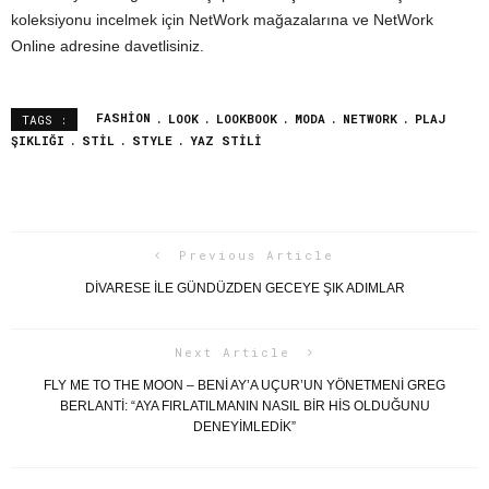
koleksiyonu incelmek için NetWork mağazalarına ve NetWork
Online adresine davetlisiniz.
FASHION
LOOK
LOOKBOOK
MODA
NETWORK
PLAJ
TAGS :
ŞIKLIĞI
STIL
STYLE
YAZ STILI
Previous Article
DIVARESE ILE GÜNDÜZDEN GECEYE ŞIK ADIMLAR
Next Article
FLY ME TO THE MOON – BENI AY’A UÇUR’UN YÖNETMENI GREG
BERLANTI: “AYA FIRLATILMANIN NASIL BIR HIS OLDUĞUNU
DENEYIMLEDIK”