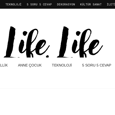
K
TEKNOLOJI
5 SORU 5 CEVAP
DEKORASYON
KÜLTÜR SANAT
İLET
LLIK
ANNE ÇOCUK
TEKNOLOJI
5 SORU 5 CEVAP