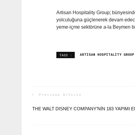
Artisan Hospitality Group; bünyesind
yolculuğuna güçlenerek devam edecek
yeme-içme sektörüne a-la Beymen bir
ARTISAN HOSPITALITY GROUP
TAGS :
Previous Article
THE WALT DISNEY COMPANY’NİN 183 YAPIMI 