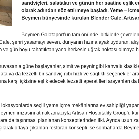
sandviçleri, salataları ve günün her saatine eşlik e
olarak adından söz ettirmeye başladı. Yeme – iç
Beymen bünyesinde kurulan Blender Cafe, Artisan 
Beymen Galataport’un tam önünde, bitkilerle çevrelenm
Cafe, şehri yaşamayı seven, dünyanın hızına ayak uyduran, alışv
 ve gün boyu rahatlıktan yana herkesin uğrak noktası olmaya ha
ruvasanla güne başlayanlar, simit ve peynir gibi kahvaltı klasik
 ya da lezzetli bir sandviç gibi hızlı ve sağlıklı seçenekler ara
a karşı içkisine eşlik edecek lezzetli aperatifleri arayanları d
lı lokasyonlarda seçili yeme içme mekânlarına ev sahipliği yap
eymen imzasını atmak amacıyla Artisan Hospitality Group’u kur
nlara da taşınması planlanan konseptlerinden ilki. Ayrıca uzun z
lışılarak ortaya çıkarılan restoran konsepti ise sonbaharda Beym