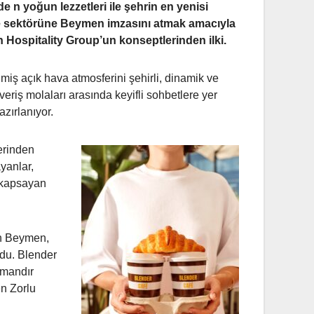
de n yoğun lezzetleri ile şehrin en yenisi
me sektörüne Beymen imzasını atmak amacıyla
Hospitality Group’un konseptlerinden ilki.
iş açık hava atmosferini şehirli, dinamik ve
eriş molaları arasında keyifli sohbetlere yer
zırlanıyor.
lerinden
yanlar,
a kapsayan
an Beymen,
du. Blender
amandır
en Zorlu