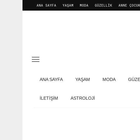
ANA SAYFA
YAŞAM
MODA
GÜZELLIK
ANNE ÇOCU
ANA SAYFA
YAŞAM
MODA
GÜZE
İLETIŞIM
ASTROLOJİ