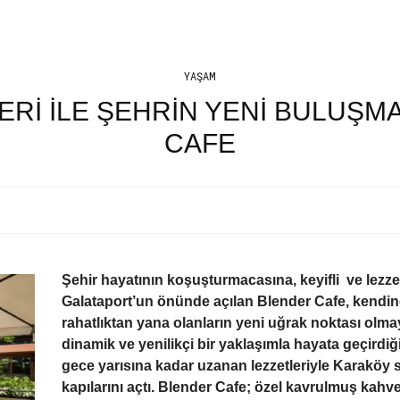
YAŞAM
RI ILE ŞEHRIN YENI BULUŞM
CAFE
Şehir hayatının koşuşturmacasına, keyifli ve lezze
Galataport’un önünde açılan Blender Cafe, kendi
rahatlıktan yana olanların yeni uğrak noktası olmay
dinamik ve yenilikçi bir yaklaşımla hayata geçirdi
gece yarısına kadar uzanan lezzetleriyle Karaköy 
kapılarını açtı. Blender Cafe; özel kavrulmuş kahve