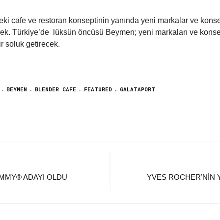
eki cafe ve restoran konseptinin yanında yeni markalar ve konsep
. Türkiye’de lüksün öncüsü Beymen; yeni markaları ve konsept
 soluk getirecek.
BEYMEN
BLENDER CAFE
FEATURED
GALATAPORT
EMMY® ADAYI OLDU
YVES ROCHER’NIN YA