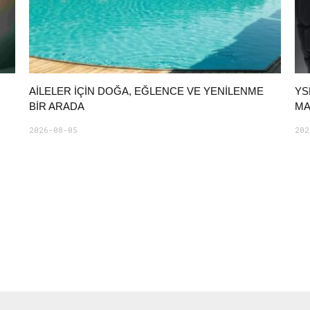
AILELER İÇIN DOĞA, EĞLENCE VE YENILENME
YS
BIR ARADA
MA
2026-08-05
202