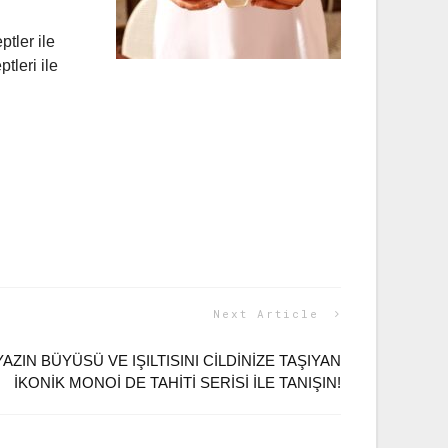
tler ile
leri ile
Next Article
ZIN BÜYÜSÜ VE IŞILTISINI CILDINIZE TAŞIYAN
İKONIK MONOI DE TAHITI SERISI ILE TANIŞIN!