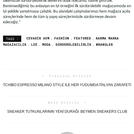
ülkemizde sürdürülebilirlik ilkelerini odak noktamız haline getirdik.
Benimsediğimiz bu anlayışın en iyi örneğini ilk sürdürülebilir mağazamızda en
iyi şekilde yansıtmaya çalıştık. Bu alandaki çalışmalarımızı hem mağaza açılış
süreçlerinde hem de tüm iş yapış süreçlerimizde sürdürmeye devam
edeceğiz.”
CEVAHIR AVM
FASHION
FEATURED
KARMA MARKA
TAGS :
MAĞAZACILIK
LEE
MODA
SÜRDÜRÜLEBILIRLIK
WRANGLER
Previous Article
TCHIBO ESPRESSO MILANO STYLE ILE HER YUDUMDA İTALYAN ZARAFETI
Next Article
SNEAKER TUTKUNLARININ YENİ DURAĞI: BEYMEN SNEAKERS CLUB