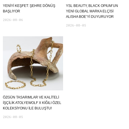
YENIYI KEŞFET: ŞEHRE DÖNÜŞ
YSL BEAUTY, BLACK OPIUM’UN
BAŞLIYOR
YENİ GLOBAL MARKA ELÇİSİ
ALISHA BOE’Yİ DUYURUYOR
2026-08-06
2026-08-05
ÖZGÜN TASARIMLAR VE KALITELI
İŞÇILIK ATOLYEWOLF X KIĞILI ÖZEL
KOLEKSIYONU ILE BULUŞTU!
2026-08-05