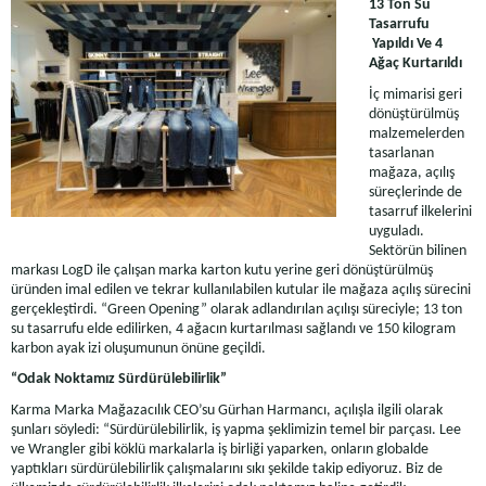
13 Ton Su
Tasarrufu
Yapıldı Ve 4
Ağaç Kurtarıldı
İç mimarisi geri
dönüştürülmüş
malzemelerden
tasarlanan
mağaza, açılış
süreçlerinde de
tasarruf ilkelerini
uyguladı.
Sektörün bilinen
markası LogD ile çalışan marka karton kutu yerine geri dönüştürülmüş
üründen imal edilen ve tekrar kullanılabilen kutular ile mağaza açılış sürecini
gerçekleştirdi. “Green Opening” olarak adlandırılan açılışı süreciyle; 13 ton
su tasarrufu elde edilirken, 4 ağacın kurtarılması sağlandı ve 150 kilogram
karbon ayak izi oluşumunun önüne geçildi.
“Odak Noktamız Sürdürülebilirlik”
Karma Marka Mağazacılık CEO’su Gürhan Harmancı, açılışla ilgili olarak
şunları söyledi: “Sürdürülebilirlik, iş yapma şeklimizin temel bir parçası. Lee
ve Wrangler gibi köklü markalarla iş birliği yaparken, onların globalde
yaptıkları sürdürülebilirlik çalışmalarını sıkı şekilde takip ediyoruz. Biz de