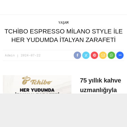
YAŞAM
TCHIBO ESPRESSO MILANO STYLE ILE
HER YUDUMDA İTALYAN ZARAFETI
Admin
2024-07-22
75 yıllık kahve
uzmanlığıyla
tüketicilerine
gerçek kahve
lezzetini sunan