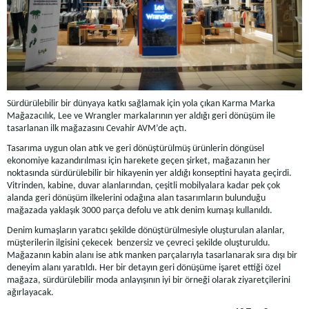
Sürdürülebilir bir dünyaya katkı sağlamak için yola çıkan Karma Marka
Mağazacılık, Lee ve Wrangler markalarının yer aldığı geri dönüşüm ile
tasarlanan ilk mağazasını Cevahir AVM’de açtı.
Tasarıma uygun olan atık ve geri dönüştürülmüş ürünlerin döngüsel
ekonomiye kazandırılması için harekete geçen şirket, mağazanın her
noktasında sürdürülebilir bir hikayenin yer aldığı konseptini hayata geçirdi.
Vitrinden, kabine, duvar alanlarından, çeşitli mobilyalara kadar pek çok
alanda geri dönüşüm ilkelerini odağına alan tasarımların bulunduğu
mağazada yaklaşık 3000 parça defolu ve atık denim kumaşı kullanıldı.
Denim kumaşların yaratıcı şekilde dönüştürülmesiyle oluşturulan alanlar,
müşterilerin ilgisini çekecek benzersiz ve çevreci şekilde oluşturuldu.
Mağazanın kabin alanı ise atık manken parçalarıyla tasarlanarak sıra dışı bir
deneyim alanı yaratıldı. Her bir detayın geri dönüşüme işaret ettiği özel
mağaza, sürdürülebilir moda anlayışının iyi bir örneği olarak ziyaretçilerini
ağırlayacak.