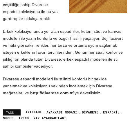
çeşitliliğe sahip Divarese
espadril koleksiyonu ile bu yaz
gardıroplar oldukça renkli.
Erkek koleksiyonunda yer alan espadriller, keten, süet ve kanvas
modelleri ile yazın konforlu ve özgür hissini yaşatıyor. Bej, lacivert
ve hâkî gibi sakin renkler, her tarza ve ortama uyum sağlamak
isteyen erkeklerin favori tercihlerinden. Günün her saati konfor ve
şıklığı ön planda tutan Divarese, erkek espadril modelleri ile stil
sahibi kombinler vadediyor.
Divarese espadril modelleri ile stilinizi konforlu bir şekilde
yansıtmak ve koleksiyonu yakından incelemek için Divarese
mağazaları ve
http://divarese.com.tr/
‘ye davetlisiniz.
AYAKKABI
AYAKKABI MODASI
DIVARESE
ESPADRIL
TAGS :
SHOES
TREND
YAZ AYAKKABILARI