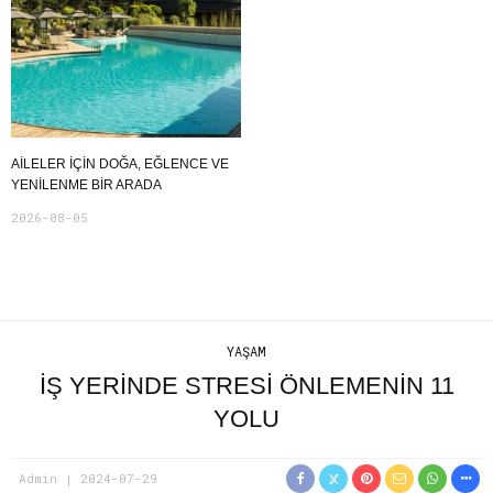
AILELER İÇIN DOĞA, EĞLENCE VE
YENILENME BIR ARADA
2026-08-05
YAŞAM
İŞ YERINDE STRESI ÖNLEMENIN 11
YOLU
Admin
2024-07-29