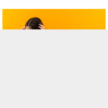
Stres, vücudun zorlu veya tehditkâr olarak algıladığı
durumlara verdiği doğal bir reaksiyonudur. Stresin bireyin
çevresindeki değişikliklere uyum sağlaması gerektiğinde,
zorluklar ya da belirsizliklerle karşılaştığında ortaya çıktığını
belirten Anadolu Sağlık Merkezi Hastanesi’nden Uzman