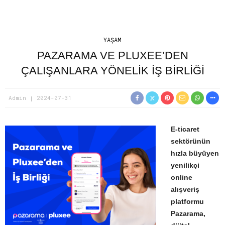
YAŞAM
PAZARAMA VE PLUXEE’DEN
ÇALIŞANLARA YÖNELIK İŞ BIRLIĞI
Admin
2024-07-31
E-ticaret
sektörünün
hızla büyüyen
yenilikçi
online
alışveriş
platformu
Pazarama,