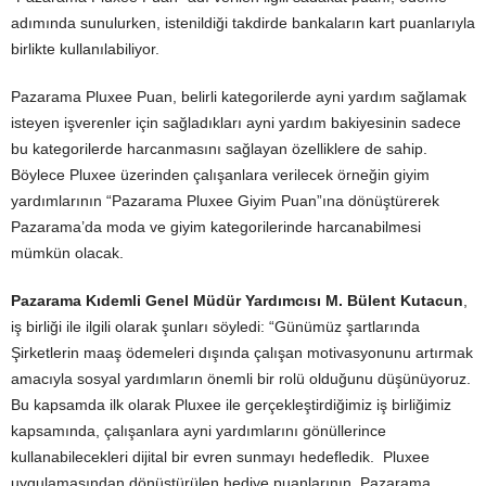
adımında sunulurken, istenildiği takdirde bankaların kart puanlarıyla
birlikte kullanılabiliyor.
Pazarama Pluxee Puan, belirli kategorilerde ayni yardım sağlamak
isteyen işverenler için sağladıkları ayni yardım bakiyesinin sadece
bu kategorilerde harcanmasını sağlayan özelliklere de sahip.
Böylece Pluxee üzerinden çalışanlara verilecek örneğin giyim
yardımlarının “Pazarama Pluxee Giyim Puan”ına dönüştürerek
Pazarama’da moda ve giyim kategorilerinde harcanabilmesi
mümkün olacak.
Pazarama Kıdemli Genel Müdür Yardımcısı M. Bülent Kutacun
,
iş birliği ile ilgili olarak şunları söyledi: “Günümüz şartlarında
Şirketlerin maaş ödemeleri dışında çalışan motivasyonunu artırmak
amacıyla sosyal yardımların önemli bir rolü olduğunu düşünüyoruz.
Bu kapsamda ilk olarak Pluxee ile gerçekleştirdiğimiz iş birliğimiz
kapsamında, çalışanlara ayni yardımlarını gönüllerince
kullanabilecekleri dijital bir evren sunmayı hedefledik. Pluxee
uygulamasından dönüştürülen hediye puanlarının, Pazarama