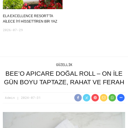
ELA EXCELLENCE RESORT’TA
AILECE İYI HISSETTIREN BIR YAZ
2026-07-29
GÜZELLIK
BEE’O APICARE DOĞAL ROLL – ON İLE
GÜN BOYU TAPTAZE, RAHAT VE FERAH
Admin
2024-07-31