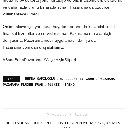
moda ve ev dekorasyonu, kırtasiye ve ofis malzemeleri, elektronik
ve daha fazla ürünü bir arada sunan Pazarama’da özgürce
kullanabilecek” dedi.
Online alışverişin yanı sıra, hayatın her anında kullanılabilecek
finansal hizmetler ve servisler sunan Pazarama’nın avantajlı
dünyasına, Pazarama mobil uygulamasından ya da
Pazarama.com’dan ulaşabilirsiniz.
#SanaBanaPazarama #AlışverişinSüperi
BERNA ŞAMILOĞLU
M. BÜLENT KUTACUN
PAZARAMA
TAGS :
PAZARAMA PLUXEE PUAN
PLUXEE
TREND
Previous Article
BEE’O APICARE DOĞAL ROLL – ON İLE GÜN BOYU TAPTAZE, RAHAT VE