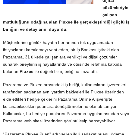
dijital
çözümleriyle
çalışan
mutluluğunu odağına alan Pluxee ile gerçekleştirdiği güçlü iş
birliğini ve detaylarını duyurdu.
Müşterilerine günlük hayatın her anında tek uygulamadan
ihtiyaçlarını karşılamayı vaat eden, bir İş Bankası iştiraki olan
Pazarama, 31 ülkede çalışanlara yenilikçi ve dijital çözümler
sunarak bireylerin iş hayatlarında ve ötesinde refahına katkıda
bulunan
Pluxee
ile değerli bir iş birliğine imza attı.
Pazarama ve Pluxee arasındaki iş birliği, kullanıcıların işverenleri
tarafından sağlanan ayni yardım bakiyeleri ile Pluxee üzerinden
elde ettikleri hediye çeklerini Pazarama Online Alışveriş’te
kullanabilecekleri puanlara dönüştürmelerine olanak tanıyor.
Kullanıcılar, bu hediye puanlarını Pazarama uygulamasından veya
Pazarama web sitesi üzerinden görüntüleyip harcayabiliyor.
“Pazarama Pluxee Puan” adı verilen ilgili sadakat puanı, ödeme