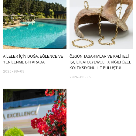
AILELER İÇIN DOĞA, EĞLENCE VE
ÖZGÜN TASARIMLAR VE KALITELI
YENILENME BIR ARADA
İŞÇILIK ATOLYEWOLF X KIĞILI ÖZEL
KOLEKSIYONU ILE BULUŞTU!
2026-08-05
2026-08-05