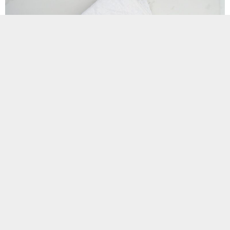
Oğlunun bağışıklık sorununa çözüm bulmak amacıyla
2013
yılında üretimine başladığı propolisi herkese ulaştırma
hayaliyle
harekete geçen başarılı kadın girişimci Arı Ürünleri
Uzmanı
Dr. Aslı Elif Tanuğur Samancı, 2013 yılında İstanbul
Teknik Üniversitesi Arı Teknokent’te BEE’O Propolis’i kurarak
Türkiye’nin ilk yerli propolis üreticisi oldu. Geçtiğimiz sene 10.
yılını kutlayan ve Anadolu propolisi denince ilk akla gelen
BEE’O kendi kategorisinde fark yaratan
inovatif çalışmalarıyla