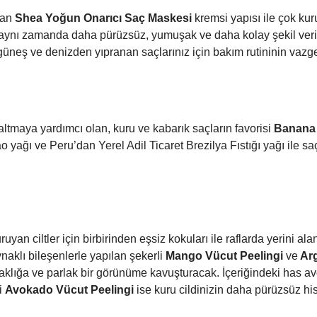
lan
Shea Yoğun Onarıcı Saç Maskesi
kremsi yapısı ile çok kur
 aynı zamanda daha pürüzsüz, yumuşak ve daha kolay şekil veril
üneş ve denizden yıpranan saçlarınız için bakım rutininin vazg
tmaya yardımcı olan, kuru ve kabarık saçların favorisi
Banana 
o yağı ve Peru’dan Yerel Adil Ticaret Brezilya Fıstığı yağı ile s
n ciltler için birbirinden eşsiz kokuları ile raflarda yerini ala
ynaklı bileşenlerle yapılan şekerli
Mango V
ücut Peelingi
ve
Ar
klığa ve parlak bir görünüme kavuşturacak. İçeriğindeki has a
i
Avokado V
ücut Peelingi
ise kuru cildinizin daha pürüzsüz h