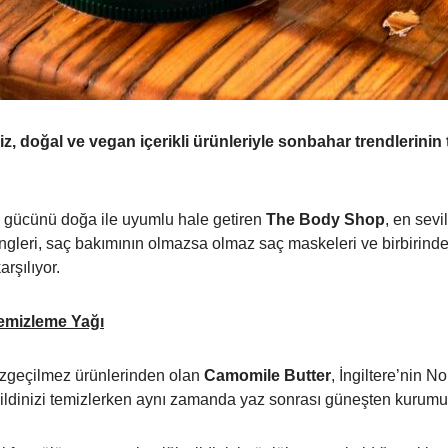
iz,
doğal ve vegan içerikli ürünleriyle sonbahar trendlerinin
n gücünü doğa ile uyumlu hale getiren
The Body Shop
, en sev
ngleri, saç bakımının olmazsa olmaz saç maskeleri ve birbirinden
rşılıyor.
emizleme Yağı
azgeçilmez ürünlerinden olan
Camomile Butter
, İngiltere’nin N
cildinizi temizlerken aynı zamanda yaz sonrası güneşten kurumuş