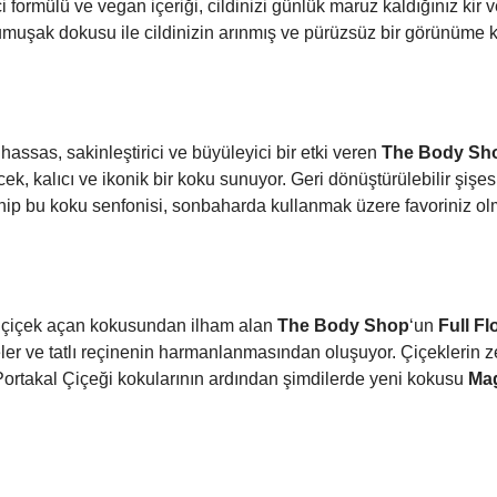
i formülü ve vegan içeriği, cildinizi günlük maruz kaldığınız kir v
umuşak dokusu ile cildinizin arınmış ve pürüzsüz bir görünüme
ssas, sakinleştirici ve büyüleyici bir etki veren
The Body Sh
ek, kalıcı ve ikonik bir koku sunuyor. Geri dönüştürülebilir şişe
sahip bu koku senfonisi, sonbaharda kullanmak üzere favoriniz o
e çiçek açan kokusundan ilham alan
The Body Shop
‘un
Full Fl
ler ve tatlı reçinenin harmanlanmasından oluşuyor. Çiçeklerin 
 Portakal Çiçeği kokularının ardından şimdilerde yeni kokusu
Ma