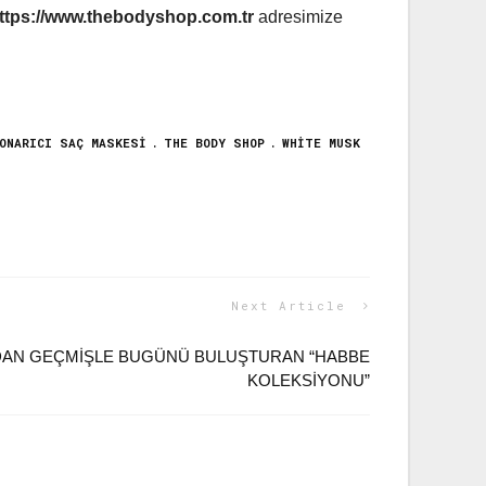
ttps://www.thebodyshop.com.tr
adresimize
ONARICI SAÇ MASKESI
THE BODY SHOP
WHITE MUSK
Next Article
’DAN GEÇMIŞLE BUGÜNÜ BULUŞTURAN “HABBE
KOLEKSIYONU”