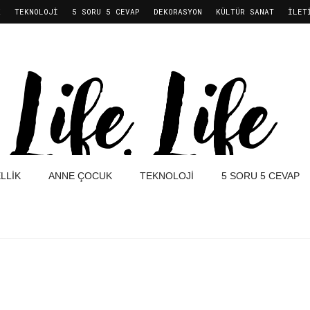
K
TEKNOLOJI
5 SORU 5 CEVAP
DEKORASYON
KÜLTÜR SANAT
İLET
LLIK
ANNE ÇOCUK
TEKNOLOJI
5 SORU 5 CEVAP