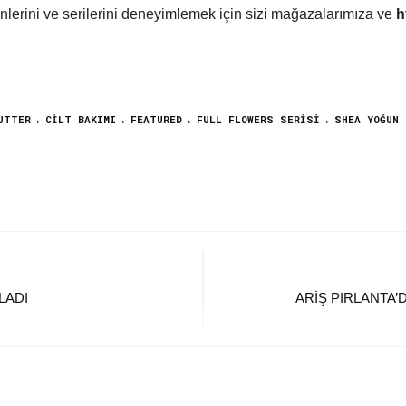
lerini ve serilerini deneyimlemek için sizi mağazalarımıza ve
h
UTTER
CILT BAKIMI
FEATURED
FULL FLOWERS SERISI
SHEA YOĞUN 
LADI
ARIŞ PIRLANTA