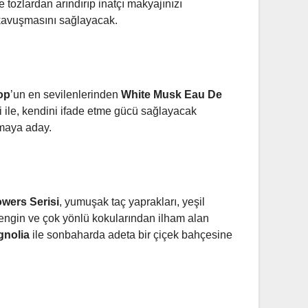
e tozlardan arındırıp inatçı makyajınızı
 kavuşmasını sağlayacak.
op
’un en sevilenlerinden
White Musk Eau De
si ile, kendini ifade etme gücü sağlayacak
lmaya aday.
owers Serisi
, yumuşak taç yaprakları, yeşil
zengin ve çok yönlü kokularından ilham alan
gnolia
ile sonbaharda adeta bir çiçek bahçesine