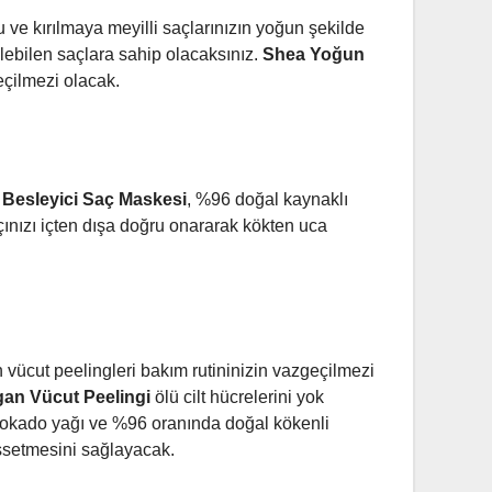
u ve kırılmaya meyilli saçlarınızın yoğun şekilde
ebilen saçlara sahip olacaksınız.
Shea Yoğun
eçilmezi olacak.
Besleyici Saç Maskesi
, %96 doğal kaynaklı
açınızı içten dışa doğru onararak kökten uca
n vücut peelingleri bakım rutininizin vazgeçilmezi
gan Vü
cut Peelingi
ölü cilt hücrelerini yok
vokado yağı ve %96 oranında doğal kökenli
issetmesini sağlayacak.