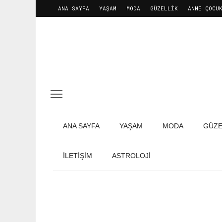
ANA SAYFA
YAŞAM
MODA
GÜZELLIK
ANNE ÇOCU
ANA SAYFA
YAŞAM
MODA
GÜZE
İLETIŞIM
ASTROLOJİ