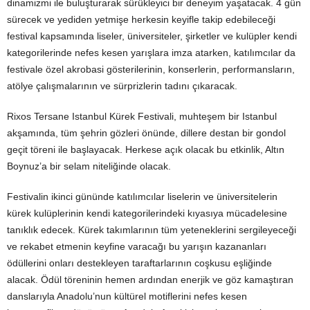
dinamizmi ile buluşturarak sürükleyici bir deneyim yaşatacak. 4 gün
sürecek ve yediden yetmişe herkesin keyifle takip edebileceği
festival kapsamında liseler, üniversiteler, şirketler ve kulüpler kendi
kategorilerinde nefes kesen yarışlara imza atarken, katılımcılar da
festivale özel akrobasi gösterilerinin, konserlerin, performansların,
atölye çalışmalarının ve sürprizlerin tadını çıkaracak.
Rixos Tersane Istanbul Kürek Festivali, muhteşem bir Istanbul
akşamında, tüm şehrin gözleri önünde, dillere destan bir gondol
geçit töreni ile başlayacak. Herkese açık olacak bu etkinlik, Altın
Boynuz’a bir selam niteliğinde olacak.
Festivalin ikinci gününde katılımcılar liselerin ve üniversitelerin
kürek kulüplerinin kendi kategorilerindeki kıyasıya mücadelesine
tanıklık edecek. Kürek takımlarının tüm yeteneklerini sergileyeceği
ve rekabet etmenin keyfine varacağı bu yarışın kazananları
ödüllerini onları destekleyen taraftarlarının coşkusu eşliğinde
alacak. Ödül töreninin hemen ardından enerjik ve göz kamaştıran
danslarıyla Anadolu’nun kültürel motiflerini nefes kesen