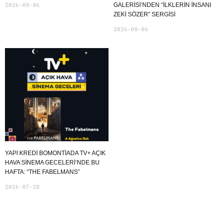
2026-08-06
GALERİSİ’NDEN “İLKLERİN İNSANI
ZEKİ SÖZER” SERGİSİ
2026-08-06
YAPI KREDI BOMONTIADA TV+ AÇIK
HAVA SINEMA GECELERI’NDE BU
HAFTA: “THE FABELMANS”
2026-07-28