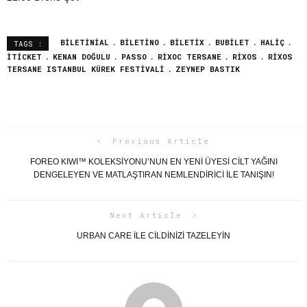
BILETINIAL
BILETINO
BILETIX
BUBILET
HALIÇ
TAGS :
ITICKET
KENAN DOĞULU
PASSO
RIXOC TERSANE
RIXOS
RIXOS
TERSANE ISTANBUL KÜREK FESTIVALI
ZEYNEP BASTIK
Previous Article
FOREO KIWI™️ KOLEKSIYONU’NUN EN YENI ÜYESI CILT YAĞINI
DENGELEYEN VE MATLAŞTIRAN NEMLENDIRICI ILE TANIŞIN!
Next Article
URBAN CARE İLE CİLDİNİZİ TAZELEYİN