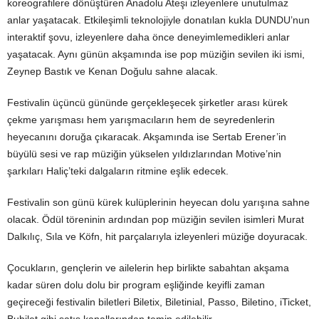
koreografilere dönüştüren Anadolu Ateşi izleyenlere unutulmaz
anlar yaşatacak. Etkileşimli teknolojiyle donatılan kukla DUNDU’nun
interaktif şovu, izleyenlere daha önce deneyimlemedikleri anlar
yaşatacak. Aynı günün akşamında ise pop müziğin sevilen iki ismi,
Zeynep Bastık ve Kenan Doğulu sahne alacak.
Festivalin üçüncü gününde gerçekleşecek şirketler arası kürek
çekme yarışması hem yarışmacıların hem de seyredenlerin
heyecanını doruğa çıkaracak. Akşamında ise Sertab Erener’in
büyülü sesi ve rap müziğin yükselen yıldızlarından Motive’nin
şarkıları Haliç’teki dalgaların ritmine eşlik edecek.
Festivalin son günü kürek kulüplerinin heyecan dolu yarışına sahne
olacak. Ödül töreninin ardından pop müziğin sevilen isimleri Murat
Dalkılıç, Sıla ve Köfn, hit parçalarıyla izleyenleri müziğe doyuracak.
Çocukların, gençlerin ve ailelerin hep birlikte sabahtan akşama
kadar süren dolu dolu bir program eşliğinde keyifli zaman
geçireceği festivalin biletleri Biletix, Biletinial, Passo, Biletino, iTicket,
Bubilet gibi satış kanallarından temin edilebilir.