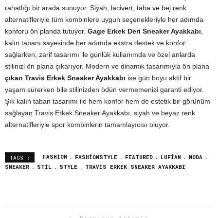
rahatlığı bir arada sunuyor. Siyah, lacivert, taba ve bej renk
alternatifleriyle tüm kombinlere uygun seçenekleriyle her adımda
konforu ön planda tutuyor.
Gage Erkek Deri Sneaker Ayakkabı
,
kalın tabanı sayesinde her adımda ekstra destek ve konfor
sağlarken, zarif tasarımı ile günlük kullanımda ve özel anlarda
stilinizi ön plana çıkarıyor. Modern ve dinamik tasarımıyla ön plana
çıkan Travis Erkek Sneaker Ayakkabı
ise gün boyu aktif bir
yaşam sürerken bile stilinizden ödün vermemenizi garanti ediyor.
Şık kalın taban tasarımı ile hem konfor hem de estetik bir görünüm
sağlayan Travis Erkek Sneaker Ayakkabı, siyah ve beyaz renk
alternatifleriyle spor kombinlerin tamamlayıcısı oluyor.
FASHION
FASHIONSTYLE
FEATURED
LUFIAN
MODA
TAGS :
SNEAKER
STIL
STYLE
TRAVIS ERKEK SNEAKER AYAKKABI
Previous Article