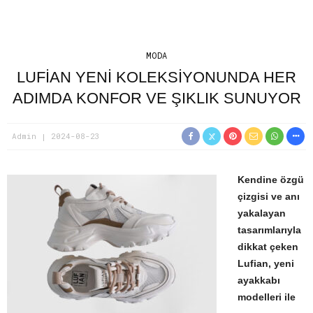
MODA
LUFIAN YENI KOLEKSIYONUNDA HER
ADIMDA KONFOR VE ŞIKLIK SUNUYOR
Admin
2024-08-23
Kendine özgü
çizgisi ve
anı
yakalayan
tasarımlarıyla
dikkat çeken
Lufian,
yeni
ayakkabı
modelleri ile