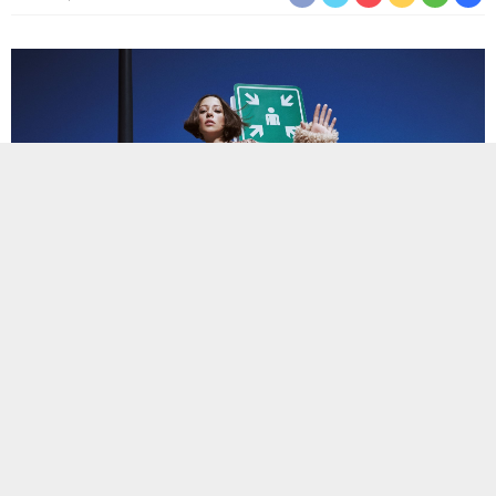
Genç stillerin yaratıcısı ve moda trendlerinin öncü markası
Koton, Zeynep Bastık ile gerçekleştirdiği cool, dinamik ve
özgür ruhları yansıtan 24/25 Sonbahar-Kış Koleksiyonu’nu
modaseverler ile buluşturuyor.