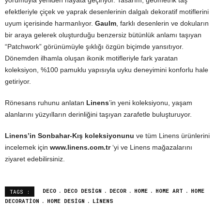
efektleriyle çiçek ve yaprak desenlerinin dalgalı dekoratif motiflerini
uyum içerisinde harmanlıyor.
Gaulm
, farklı desenlerin ve dokuların
bir araya gelerek oluşturduğu benzersiz bütünlük anlamı taşıyan
“Patchwork” görünümüyle şıklığı özgün biçimde yansıtıyor.
Dönemden ilhamla oluşan ikonik motifleriyle fark yaratan
koleksiyon, %100 pamuklu yapısıyla uyku deneyimini konforlu hale
getiriyor.
Rönesans ruhunu anlatan
Linens
’in yeni koleksiyonu, yaşam
alanlarını yüzyılların derinliğini taşıyan zarafetle buluşturuyor.
Linens’in Sonbahar-Kış koleksiyonunu
ve tüm Linens ürünlerini
incelemek için
www.linens.com.tr
‘yi ve Linens mağazalarını
ziyaret edebilirsiniz.
DECO
DECO DESIGN
DECOR
HOME
HOME ART
HOME
TAGS :
DECORATION
HOME DESIGN
LINENS