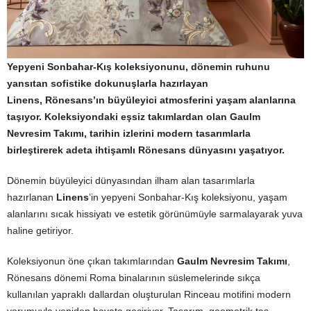
Yepyeni Sonbahar-Kış koleksiyonunu, dönemin ruhunu
yansıtan sofistike dokunuşlarla hazırlayan
Linens,
Rönesans’ın büyüleyici atmosferini yaşam alanlarına
taşıyor. Koleksiyondaki eşsiz takımlardan olan Gaulm
Nevresim Takımı, tarihin izlerini modern tasarımlarla
birleştirerek adeta ihtişamlı Rönesans dünyasını yaşatıyor.
Dönemin büyüleyici dünyasından ilham alan tasarımlarla
hazırlanan
Linens
’in yepyeni Sonbahar-Kış koleksiyonu, yaşam
alanlarını sıcak hissiyatı ve estetik görünümüyle sarmalayarak yuva
haline getiriyor.
Koleksiyonun öne çıkan takımlarından
Gaulm Nevresim Takımı
,
Rönesans dönemi Roma binalarının süslemelerinde sıkça
kullanılan yapraklı dallardan oluşturulan Rinceau motifini modern
yorumuyla yeniden hayata geçiriyor. Tasarım, geometrik taş