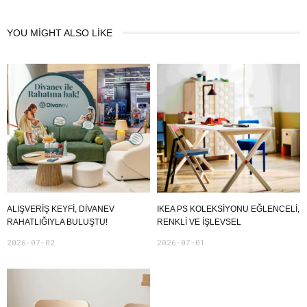
YOU MIGHT ALSO LIKE
ALIŞVERIŞ KEYFI, DIVANEV
IKEA PS KOLEKSIYONU EĞLENCELI,
RAHATLIĞIYLA BULUŞTU!
RENKLI VE İŞLEVSEL
2026-07-02
2026-07-01