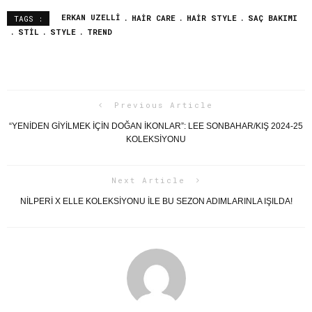
ERKAN UZELLI
HAIR CARE
HAIR STYLE
SAÇ BAKIMI
TAGS :
STIL
STYLE
TREND
Previous Article
“YENİDEN GİYİLMEK İÇİN DOĞAN İKONLAR”: LEE SONBAHAR/KIŞ 2024-25
KOLEKSİYONU
Next Article
NİLPERİ X ELLE KOLEKSİYONU İLE BU SEZON ADIMLARINLA IŞILDA!