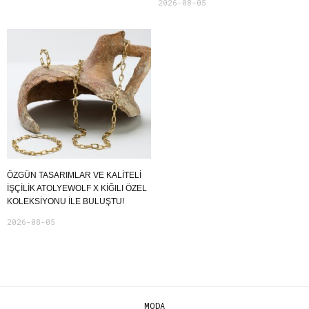
2026-08-05
ÖZGÜN TASARIMLAR VE KALITELI
İŞÇILIK ATOLYEWOLF X KIĞILI ÖZEL
KOLEKSIYONU ILE BULUŞTU!
2026-08-05
MODA