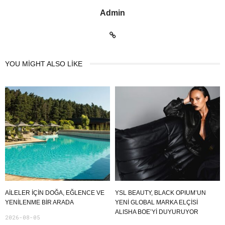
Admin
YOU MIGHT ALSO LIKE
AILELER İÇIN DOĞA, EĞLENCE VE
YSL BEAUTY, BLACK OPIUM’UN
YENILENME BIR ARADA
YENİ GLOBAL MARKA ELÇİSİ
ALISHA BOE’Yİ DUYURUYOR
2026-08-05