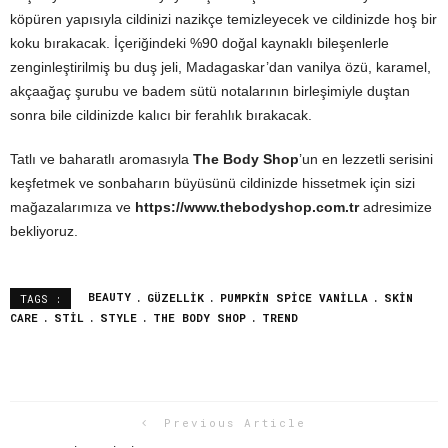
köpüren yapısıyla cildinizi nazikçe temizleyecek ve cildinizde hoş bir
koku bırakacak. İçeriğindeki %90 doğal kaynaklı bileşenlerle
zenginleştirilmiş bu duş jeli, Madagaskar’dan vanilya özü, karamel,
akçaağaç şurubu ve badem sütü notalarının birleşimiyle duştan
sonra bile cildinizde kalıcı bir ferahlık bırakacak.
Tatlı ve baharatlı aromasıyla
The Body Shop
’un en lezzetli serisini
keşfetmek ve sonbaharın büyüsünü cildinizde hissetmek için sizi
mağazalarımıza ve
https://www.thebodyshop.com.tr
adresimize
bekliyoruz.
BEAUTY
GÜZELLIK
PUMPKIN SPICE VANILLA
SKIN
TAGS :
CARE
STIL
STYLE
THE BODY SHOP
TREND
Previous Article