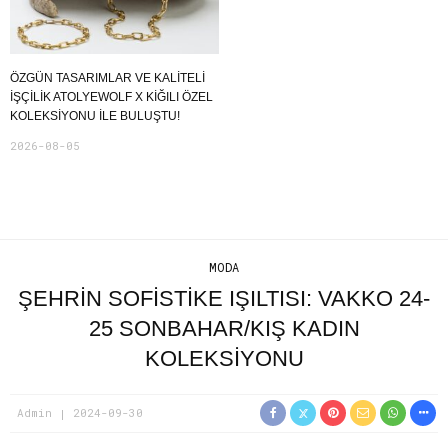
ÖZGÜN TASARIMLAR VE KALITELI
İŞÇILIK ATOLYEWOLF X KIĞILI ÖZEL
KOLEKSIYONU ILE BULUŞTU!
2026-08-05
MODA
ŞEHRİN SOFİSTİKE IŞILTISI: VAKKO 24-
25 SONBAHAR/KIŞ KADIN
KOLEKSİYONU
Admin
2024-09-30