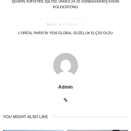
ŞEHRİN SOFİSTİKE IŞILTISI: VAKKO 24-25 SONBAHAR/KIŞ KADIN
KOLEKSİYONU
Next Article
L’ORÉAL PARİS’İN YENİ GLOBAL GÜZELLİK ELÇİSİ OLDU
Admin
YOU MIGHT ALSO LIKE