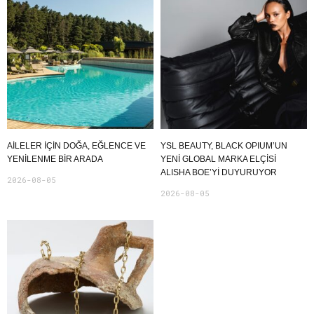
AILELER İÇIN DOĞA, EĞLENCE VE
YSL BEAUTY, BLACK OPIUM’UN
YENILENME BIR ARADA
YENİ GLOBAL MARKA ELÇİSİ
ALISHA BOE’Yİ DUYURUYOR
2026-08-05
2026-08-05