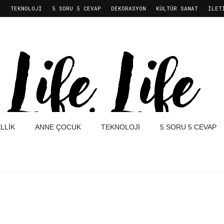
K
TEKNOLOJI
5 SORU 5 CEVAP
DEKORASYON
KÜLTÜR SANAT
İLET
LLIK
ANNE ÇOCUK
TEKNOLOJI
5 SORU 5 CEVAP