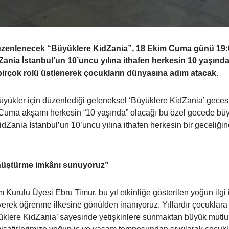
 düzenlenecek “Büyüklere KidZania”, 18 Ekim Cuma günü 19:00
dZania İstanbul’un 10’uncu yılına ithafen herkesin 10 yaşınd
a birçok rolü üstlenerek çocukların dünyasına adım atacak.
yükler için düzenlediği geleneksel ‘Büyüklere KidZania’ gecesini
Cuma akşamı herkesin “10 yaşında” olacağı bu özel gecede büyük
dZania İstanbul’un 10’uncu yılına ithafen herkesin bir geceliği
önüştürme imkânı sunuyoruz”
rulu Üyesi Ebru Timur, bu yıl etkinliğe gösterilen yoğun ilgi ile
yerek öğrenme ilkesine gönülden inanıyoruz. Yıllardır çocuklar
üyüklere KidZania’ sayesinde yetişkinlere sunmaktan büyük mutlul