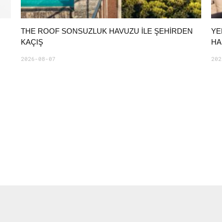
THE ROOF SONSUZLUK HAVUZU ILE ŞEHIRDEN
YE
KAÇIŞ
HA
2026-08-07
202