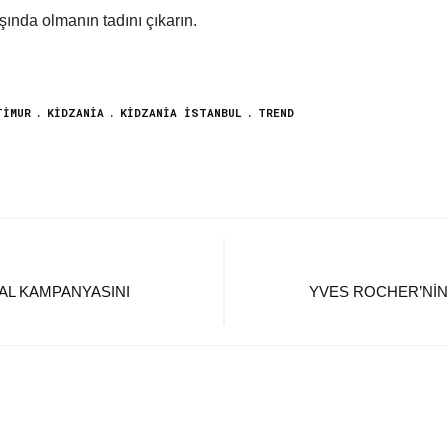
ında olmanın tadını çıkarın.
TIMUR
KIDZANIA
KIDZANIA İSTANBUL
TREND
BAL KAMPANYASINI
YVES ROCHER’NIN