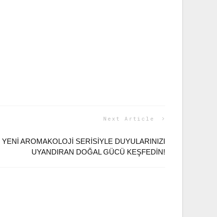
Next Article
 YENI AROMAKOLOJI SERISIYLE DUYULARINIZI
UYANDIRAN DOĞAL GÜCÜ KEŞFEDIN!