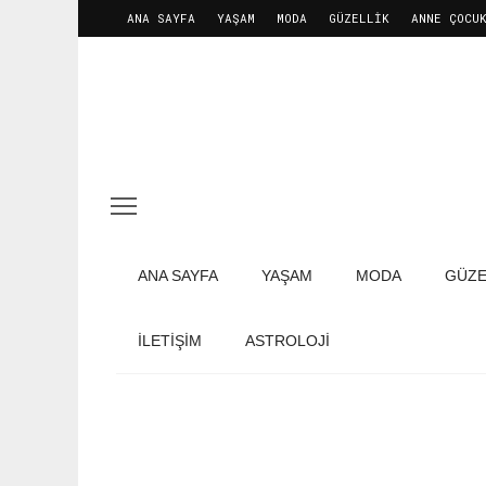
ANA SAYFA
YAŞAM
MODA
GÜZELLIK
ANNE ÇOCU
ANA SAYFA
YAŞAM
MODA
GÜZE
İLETIŞIM
ASTROLOJİ