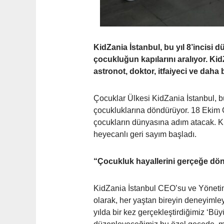
KidZania İstanbul, bu yıl 8’incisi
çocukluğun kapılarını aralıyor. Ki
astronot, doktor, itfaiyeci ve dah
Çocuklar Ülkesi KidZania İstanbul, bü
çocukluklarına döndürüyor. 18 Ekim 
çocukların dünyasına adım atacak. Ki
heyecanlı geri sayım başladı.
“Çocukluk hayallerini gerçeğe d
KidZania İstanbul CEO’su ve Yönetim Ku
olarak, her yaştan bireyin deneyimle
yılda bir kez gerçekleştirdiğimiz ‘B