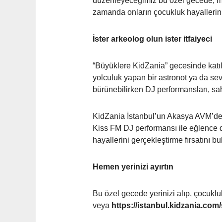
düzenleyeceğimiz bu özel gecede, mis
zamanda onların çocukluk hayallerin
İster arkeolog olun ister itfaiyeci
“Büyüklere KidZania” gecesinde katılım
yolculuk yapan bir astronot ya da sevim
bürünebilirken DJ performansları, sa
KidZania İstanbul’un Akasya AVM’d
Kiss FM DJ performansı ile eğlence d
hayallerini gerçekleştirme fırsatını bu
Hemen yerinizi ayırtın
Bu özel gecede yerinizi alıp, çocuklu
veya
https://istanbul.kidzania.com/