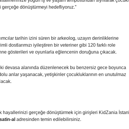
afirlerimize yoğun iş ve yaşam temposundan sıyrılarak çocuklu
i gerçeğe dönüştürmeyi hedefliyoruz.”
cılar tarihin izini süren bir arkeolog, uzayın derinliklerine
li dostlarımızı iyileştiren bir veteriner gibi 120 farklı role
hne gösterileri ve oyunlarla eğlencenin doruğuna çıkacak.
eki devasa alanında düzenlenecek bu benzersiz gece boyunca
olu anlar yaşanacak, yetişkinler çocukluklarının en unutulmaz
lacak.
k hayallerinizi gerçeğe dönüştürmek için girişleri KidZania İsta
satin-al
adresinden temin edilebilirsiniz.