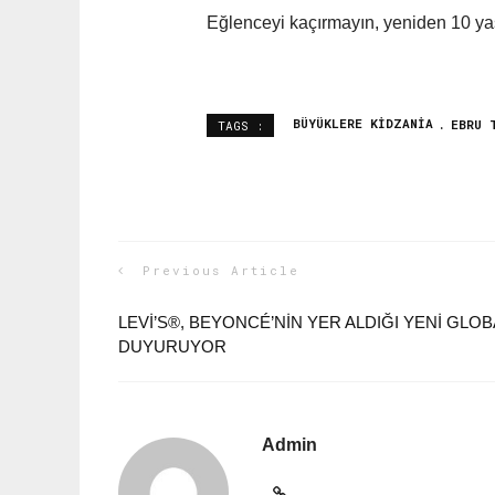
Eğlenceyi kaçırmayın, yeniden 10 yaş
BÜYÜKLERE KIDZANIA
EBRU 
TAGS :
Previous Article
LEVI’S®, BEYONCÉ’NIN YER ALDIĞI YENI GLO
DUYURUYOR
Admin