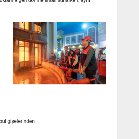
klarına geri dönme fırsatı sunarken, aynı
nbul gişelerinden