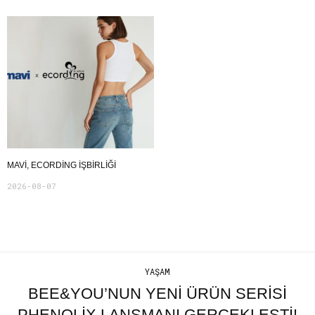
MAVI, ECORDING IŞBIRLIĞI
2026-08-07
YAŞAM
BEE&YOU’NUN YENİ ÜRÜN SERİSİ
PHENOLİX LANSMANI GERÇEKLEŞTİ!