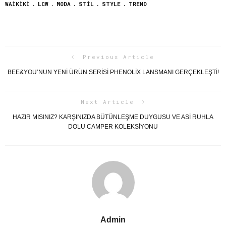
WAIKIKI
LCW
MODA
STIL
STYLE
TREND
Previous Article
BEE&YOU’NUN YENİ ÜRÜN SERİSİ PHENOLİX LANSMANI GERÇEKLEŞTİ!
Next Article
HAZIR MISINIZ? KARŞINIZDA BÜTÜNLEŞME DUYGUSU VE ASI RUHLA
DOLU CAMPER KOLEKSIYONU
Admin