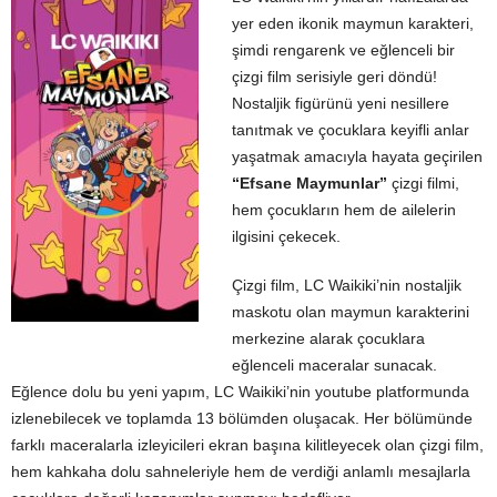
yer eden ikonik maymun karakteri,
şimdi rengarenk ve eğlenceli bir
çizgi film serisiyle geri döndü!
Nostaljik figürünü yeni nesillere
tanıtmak ve çocuklara keyifli anlar
yaşatmak amacıyla hayata geçirilen
“Efsane Maymunlar”
çizgi filmi,
hem çocukların hem de ailelerin
ilgisini çekecek.
Çizgi film, LC Waikiki’nin nostaljik
maskotu olan maymun karakterini
merkezine alarak çocuklara
eğlenceli maceralar sunacak.
Eğlence dolu bu yeni yapım, LC Waikiki’nin youtube platformunda
izlenebilecek ve toplamda 13 bölümden oluşacak. Her bölümünde
farklı maceralarla izleyicileri ekran başına kilitleyecek olan çizgi film,
hem kahkaha dolu sahneleriyle hem de verdiği anlamlı mesajlarla