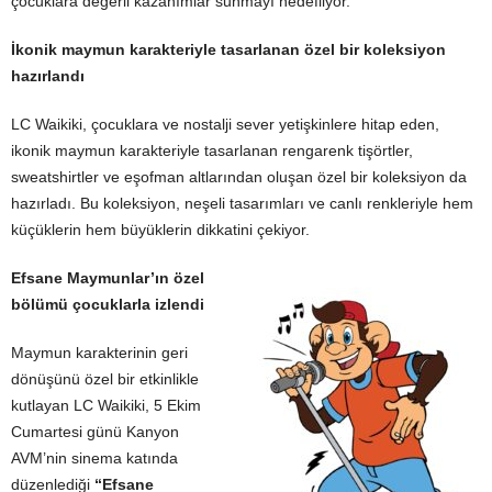
çocuklara değerli kazanımlar sunmayı hedefliyor.
İkonik maymun karakteriyle tasarlanan özel bir koleksiyon
hazırlandı
LC Waikiki, çocuklara ve nostalji sever yetişkinlere hitap eden,
ikonik maymun karakteriyle tasarlanan rengarenk tişörtler,
sweatshirtler ve eşofman altlarından oluşan özel bir koleksiyon da
hazırladı. Bu koleksiyon, neşeli tasarımları ve canlı renkleriyle hem
küçüklerin hem büyüklerin dikkatini çekiyor.
Efsane Maymunlar’ın özel
bölümü çocuklarla izlendi
Maymun karakterinin geri
dönüşünü özel bir etkinlikle
kutlayan LC Waikiki, 5 Ekim
Cumartesi günü Kanyon
AVM’nin sinema katında
düzenlediği
“Efsane