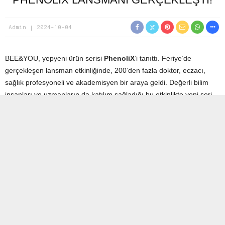
Admin
2024-10-04
BEE&YOU, yepyeni ürün serisi
PhenoliX
‘i tanıttı. Feriye’de
gerçekleşen lansman etkinliğinde, 200’den fazla doktor, eczacı,
sağlık profesyoneli ve akademisyen bir araya geldi. Değerli bilim
insanları ve uzmanların da katılım sağladığı bu etkinlikte yeni seri
ve ürünleri hakkında önemli bilgiler paylaşıldı.
Bu özel gecenin moderatörlüğünü
Prof. Dr. Ateş Kara
üstlenirken,
Prof. Dr. Cemal Cingi
ve BEE&YOU’nun kurucusu ve genel
müdürü
Dr. Aslı Elif Tanuğur Samancı
da konuşmacı olarak yer
aldı.
Prof. Dr. Cemal Cingi,
ürünlerin klinik çalışmalardaki etkilerine
değindi ve literatürdeki hayranlık uyandırıcı sonuçlara vurgu yaptı.
Alerjik rinite karşı etkisi 10.000 hastada kanıtlanan Rhinapi burun
spreyi gecenin yıldız ürünlerinden biri oldu.
Dr. Aslı Elif Tanuğur Samancı
ise markanın kuruluş hikayesini ve