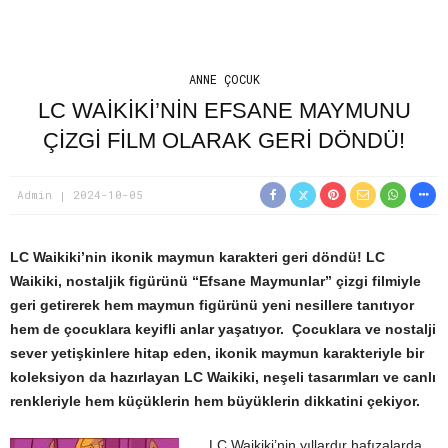
ANNE ÇOCUK
LC WAIKIKI’NIN EFSANE MAYMUNU
ÇIZGI FILM OLARAK GERI DÖNDÜ!
Admin
2024-10-05
LC Waikiki’nin ikonik maymun karakteri geri döndü! LC
Waikiki, nostaljik figürünü “Efsane Maymunlar” çizgi filmiyle
geri getirerek hem maymun figürünü yeni nesillere tanıtıyor
hem de çocuklara keyifli anlar yaşatıyor. Çocuklara ve nostalji
sever yetişkinlere hitap eden, ikonik maymun karakteriyle bir
koleksiyon da hazırlayan LC Waikiki, neşeli tasarımları ve canlı
renkleriyle hem küçüklerin hem büyüklerin dikkatini çekiyor.
LC Waikiki’nin yıllardır hafızalarda