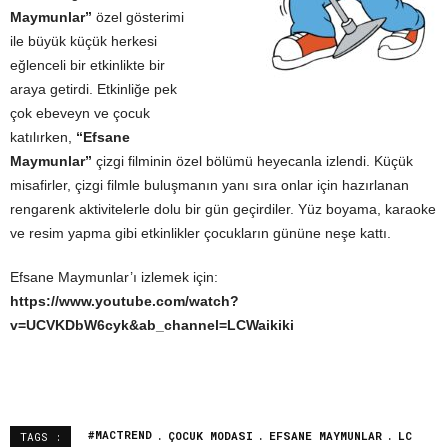
Maymunlar”
özel gösterimi
ile büyük küçük herkesi
eğlenceli bir etkinlikte bir
araya getirdi. Etkinliğe pek
çok ebeveyn ve çocuk
katılırken,
“Efsane
Maymunlar”
çizgi filminin özel bölümü heyecanla izlendi. Küçük
misafirler, çizgi filmle buluşmanın yanı sıra onlar için hazırlanan
rengarenk aktivitelerle dolu bir gün geçirdiler. Yüz boyama, karaoke
ve resim yapma gibi etkinlikler çocukların gününe neşe kattı.
Efsane Maymunlar’ı izlemek için:
https://www.youtube.com/watch?
v=UCVKDbW6cyk&ab_channel=LCWaikiki
#MACTREND
ÇOCUK MODASI
EFSANE MAYMUNLAR
LC
TAGS :