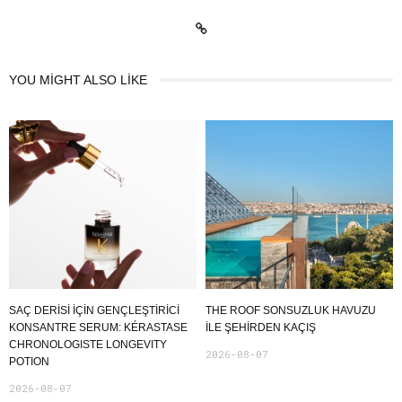
YOU MIGHT ALSO LIKE
SAÇ DERİSİ İÇİN GENÇLEŞTİRİCİ
THE ROOF SONSUZLUK HAVUZU
KONSANTRE SERUM: KÉRASTASE
ILE ŞEHIRDEN KAÇIŞ
CHRONOLOGISTE LONGEVITY
2026-08-07
POTION
2026-08-07