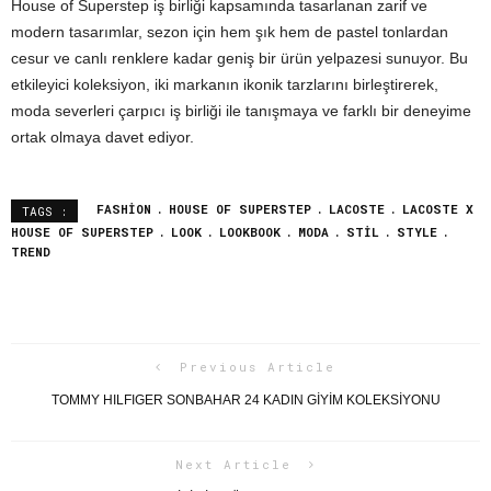
House of Superstep iş birliği kapsamında tasarlanan zarif ve
modern tasarımlar, sezon için hem şık hem de pastel tonlardan
cesur ve canlı renklere kadar geniş bir ürün yelpazesi sunuyor. Bu
etkileyici koleksiyon, iki markanın ikonik tarzlarını birleştirerek,
moda severleri çarpıcı iş birliği ile tanışmaya ve farklı bir deneyime
ortak olmaya davet ediyor.
FASHION
HOUSE OF SUPERSTEP
LACOSTE
LACOSTE X
TAGS :
HOUSE OF SUPERSTEP
LOOK
LOOKBOOK
MODA
STIL
STYLE
TREND
Previous Article
TOMMY HILFIGER SONBAHAR 24 KADIN GİYİM KOLEKSİYONU
Next Article