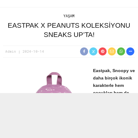
YAŞAM
EASTPAK X PEANUTS KOLEKSİYONU
SNEAKS UP’TA!
Admin
2024-10-14
Eastpak, Snoopy ve
daha birçok ikonik
karakterle hem
çocukları hem de
kalbi çocuk
kalanları
büyüleyerek
hafızalara kazınan
çizgi dizi ve roman
serisi Peanuts ile