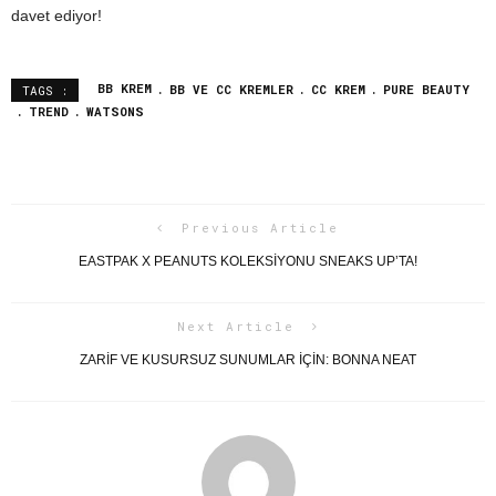
davet ediyor!
BB KREM
BB VE CC KREMLER
CC KREM
PURE BEAUTY
TAGS :
TREND
WATSONS
Previous Article
EASTPAK X PEANUTS KOLEKSİYONU SNEAKS UP’TA!
Next Article
ZARIF VE KUSURSUZ SUNUMLAR IÇIN: BONNA NEAT