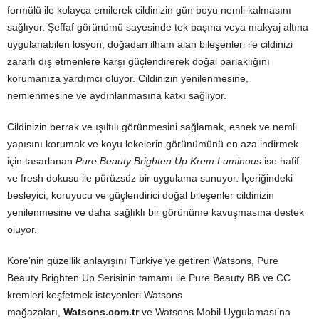
formülü ile kolayca emilerek cildinizin gün boyu nemli kalmasını
sağlıyor. Şeffaf görünümü sayesinde tek başına veya makyaj altına
uygulanabilen losyon, doğadan ilham alan bileşenleri ile cildinizi
zararlı dış etmenlere karşı güçlendirerek doğal parlaklığını
korumanıza yardımcı oluyor. Cildinizin yenilenmesine,
nemlenmesine ve aydınlanmasına katkı sağlıyor.
Cildinizin berrak ve ışıltılı görünmesini sağlamak, esnek ve nemli
yapısını korumak ve koyu lekelerin görünümünü en aza indirmek
için tasarlanan
Pure Beauty Brighten Up Krem Luminous
ise hafif
ve fresh dokusu ile pürüzsüz bir uygulama sunuyor. İçeriğindeki
besleyici, koruyucu ve güçlendirici doğal bileşenler cildinizin
yenilenmesine ve daha sağlıklı bir görünüme kavuşmasına destek
oluyor.
Kore’nin güzellik anlayışını Türkiye’ye getiren Watsons, Pure
Beauty Brighten Up Serisinin tamamı ile Pure Beauty BB ve CC
kremleri keşfetmek isteyenleri Watsons
mağazaları,
Watsons.com.tr
ve Watsons Mobil Uygulaması’na