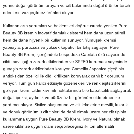
yerine doğal görünüm arayan ve cilt bakımında doğal ürünler tercih
edenlerin vazgeçilmez ürünleri oluyor.
Kullananların yorumları ve beklentileri doğrultusunda yenilen Pure
Beauty BB kremin inovatif damlalık sistemi hem daha uzun süreli
hem de daha hijyenik bir kullanım sunuyor. Yumuşak kremsi
yapısıyla, pürüzsüz ve yüksek kapatıcı bir bitiş sağlayan Pure
Beauty BB Krem, içeriğindeki Lespedeza Capitata özü sayesinde
cildi mavi ışığın zararlı etkilerinden ve SPF50 koruması sayesinde
güneşin zararlı etkilerinden koruyor. Camellia Japonica çiçeğinin
antioksidan özelliği ile cildi kirlilikten koruyarak canlı bir görünüm
veriyor. Tüm gün kalıcı etkisiyle gözenekleri ve renk eşitsizliklerini
gizleyen krem, cildin kıvrımlı noktalarında bile kapatıcılık sağlayarak
doğal, ipeksi, aydınlık ve pürüzsüz bir görünüm elde etmenize
yardımcı oluyor. Sivilce oluşumuna ve cilt lekelerine meyilli, kızarık
ve donuk görünümlü cilt tipleri de dahil olmak üzere her cilt tipinin
kullanımına uygun Pure Beauty BB Krem, Ivory ve Natural olmak
üzere cildinize uygun olanı seçebileceğiniz iki ton alternatifi
sunuyor.