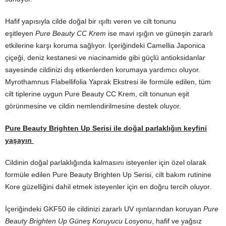
Hafif yapısıyla cilde doğal bir ışıltı veren ve cilt tonunu
eşitleyen
Pure Beauty CC Krem
ise mavi ışığın ve güneşin zararlı
etkilerine karşı koruma sağlıyor. İçeriğindeki Camellia Japonica
çiçeği, deniz kestanesi ve niacinamide gibi güçlü antioksidanlar
sayesinde cildinizi dış etkenlerden korumaya yardımcı oluyor.
Myrothamnus Flabellifolia Yaprak Ekstresi ile formüle edilen, tüm
cilt tiplerine uygun Pure Beauty CC Krem, cilt tonunun eşit
görünmesine ve cildin nemlendirilmesine destek oluyor.
Pure Beauty Brighten Up Serisi ile doğal parlaklığın keyfini
yaşayın
Cildinin doğal parlaklığında kalmasını isteyenler için özel olarak
formüle edilen Pure Beauty Brighten Up Serisi, cilt bakım rutinine
Kore güzelliğini dahil etmek isteyenler için en doğru tercih oluyor.
İçeriğindeki GKF50 ile cildinizi zararlı UV ışınlarından koruyan
Pure
Beauty Brighten Up Güneş Koruyucu Losyonu
, hafif ve yağsız