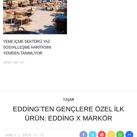
YEME İÇME SEKTÖRÜ YAZ
SOSYALLEŞME HARITASINI
YENIDEN TANIMLIYOR
2026-08-07
YAŞAM
EDDING’TEN GENÇLERE ÖZEL İLK
ÜRÜN: EDDING X MARKÖR
Admin
2024-11-12