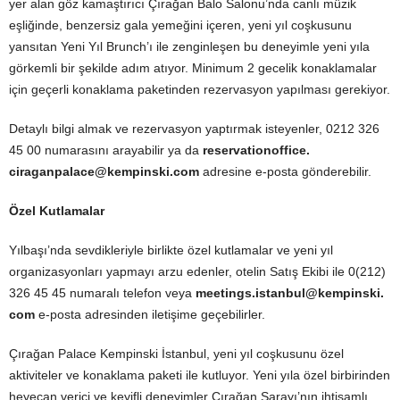
yer alan göz kamaştırıcı Çırağan Balo Salonu’nda canlı müzik
eşliğinde, benzersiz gala yemeğini içeren, yeni yıl coşkusunu
yansıtan Yeni Yıl Brunch’ı ile zenginleşen bu deneyimle yeni yıla
görkemli bir şekilde adım atıyor. Minimum 2 gecelik konaklamalar
için geçerli konaklama paketinden rezervasyon yapılması gerekiyor.
Detaylı bilgi almak ve rezervasyon yaptırmak isteyenler, 0212 326
45 00 numarasını arayabilir ya da
reservationoffice.
ciraganpalace@kempinski.com
adresine e-posta gönderebilir.
Özel Kutlamalar
Yılbaşı’nda sevdikleriyle birlikte özel kutlamalar ve yeni yıl
organizasyonları yapmayı arzu edenler, otelin Satış Ekibi ile 0(212)
326 45 45 numaralı telefon veya
meetings.istanbul@kempinski.
com
e-posta adresinden iletişime geçebilirler.
Çırağan Palace Kempinski İstanbul, yeni yıl coşkusunu özel
aktiviteler ve konaklama paketi ile kutluyor. Yeni yıla özel birbirinden
heyecan verici ve keyifli deneyimler Çırağan Sarayı’nın ihtişamlı