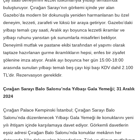
çay saati deneyimini lezzet tutkunlarıyla yılbaşı temasında
buluşturuyor. Çırağan Sarayı’nın görkemi içinde yer alan
Gazebo’da modern bir dokunuşla yeniden harmanlanan bu özel
deneyim, lezzeti, zarafeti ve lüksü bir araya getiriyor. Gazebo’daki
yılbaşı temalı çay saati, Aralık ayı boyunca lezzetli ikramlar ve
yılbaşı ruhunu yansıtan şık sunumlarla misafirleri bekliyor.
Deneyimli mutfak ve pastane ekibi tarafından el yapımı olarak
taptaze hazırlanan gurme ikramlıkların hepsi, enfes bir ziyafet
şölenine imza atıyor. Aralık ayı boyunca her gün 15:00-18:00
arasında sunulan yılbaşı temalı beş çayı kişi başı KDV dahil 2.100
TL’dir. Rezervasyon gereklidir.
Çırağan Sarayı Balo Salonu’nda Yılbaşı Gala Yemeği; 31 Aralık
2024
Çırağan Palace Kempinski İstanbul; Çırağan Sarayı Balo
Salonu’nda düzenlenecek Yılbaşı Gala Yemeği ile konuklarını yeni
yılı ihtişam içinde karşılamaya davet ediyor. Görkemli davetlerin
eşsiz adresi Çırağan Balo Salonu’nda konuklar mekânın her