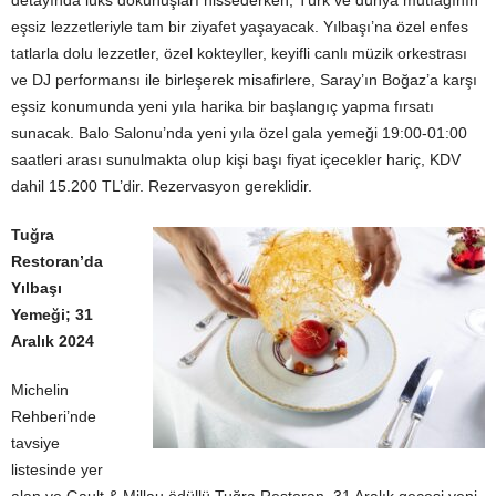
detayında lüks dokunuşları hissederken, Türk ve dünya mutfağının
eşsiz lezzetleriyle tam bir ziyafet yaşayacak. Yılbaşı’na özel enfes
tatlarla dolu lezzetler, özel kokteyller, keyifli canlı müzik orkestrası
ve DJ performansı ile birleşerek misafirlere, Saray’ın Boğaz’a karşı
eşsiz konumunda yeni yıla harika bir başlangıç yapma fırsatı
sunacak. Balo Salonu’nda yeni yıla özel gala yemeği 19:00-01:00
saatleri arası sunulmakta olup kişi başı fiyat içecekler hariç, KDV
dahil 15.200 TL’dir. Rezervasyon gereklidir.
Tuğra
Restoran’da
Yılbaşı
Yemeği; 31
Aralık 2024
Michelin
Rehberi’nde
tavsiye
listesinde yer