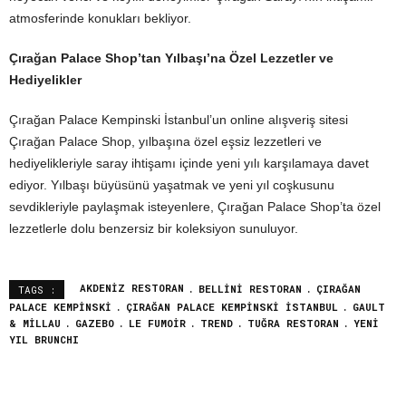
atmosferinde konukları bekliyor.
Çırağan Palace Shop’tan Yılbaşı’na Özel Lezzetler ve
Hediyelikler
Çırağan Palace Kempinski İstanbul’un online alışveriş sitesi
Çırağan Palace Shop, yılbaşına özel eşsiz lezzetleri ve
hediyelikleriyle saray ihtişamı içinde yeni yılı karşılamaya davet
ediyor. Yılbaşı büyüsünü yaşatmak ve yeni yıl coşkusunu
sevdikleriyle paylaşmak isteyenlere, Çırağan Palace Shop’ta özel
lezzetlerle dolu benzersiz bir koleksiyon sunuluyor.
AKDENIZ RESTORAN
BELLINI RESTORAN
ÇIRAĞAN
TAGS :
PALACE KEMPINSKI
ÇIRAĞAN PALACE KEMPINSKI İSTANBUL
GAULT
& MILLAU
GAZEBO
LE FUMOIR
TREND
TUĞRA RESTORAN
YENI
YIL BRUNCHI