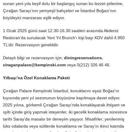
sunan yeni yıla keyif dolu bir başlangıç sunan bu lezzet şölenine,
Çırağan Sarayı’nın yemyeşil bahçeleri ve İstanbul Boğazı’nın
büyüleyici manzarası eşlik ediyor.
1 Ocak 2025 günü saat 12.30-16.30 saatleri arasında Akdeniz
Restoran’da sunulacak Yeni Yıl Brunch’ı kişi başı KDV dahil 4.950
TL’dir. Rezervasyon gereklidir.
Detaylı bilgi ve rezervasyon için;
diningreservations.
ciraganpalace@kempinski.com
ve
ya 0(212) 326 46 46.
Yılbaşı’na Özel Konaklama Paketi
Çırağan Palace Kempinski İstanbul, konuklarını eşsiz Boğaz’ın
kıyısında yeni yıl sezonunun büyüsüne kapılmaya davet ediyor.
2025 yılına, görkemli Çırağan Sarayı’nda konaklayarak ihtişam ve
ışıltı içinde giriş yapmak isteyenler, iki gecelik konaklama süresince
tarihi Saray’da masalsı bir deneyim yaşıyor. Misafirler; yenilenmiş
lüks odalarda veya süitlerde konaklama ve Saray’ın ikinci katında