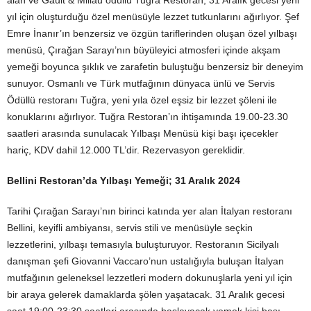
alan ve Gault & Millau ödüllü Tuğra Restoran, 31 Aralık gecesi yeni
yıl için oluşturduğu özel menüsüyle lezzet tutkunlarını ağırlıyor. Şef
Emre İnanır’ın benzersiz ve özgün tariflerinden oluşan özel yılbaşı
menüsü, Çırağan Sarayı’nın büyüleyici atmosferi içinde akşam
yemeği boyunca şıklık ve zarafetin buluştuğu benzersiz bir deneyim
sunuyor. Osmanlı ve Türk mutfağının dünyaca ünlü ve Servis
Ödüllü restoranı Tuğra, yeni yıla özel eşsiz bir lezzet şöleni ile
konuklarını ağırlıyor. Tuğra Restoran’ın ihtişamında 19.00-23.30
saatleri arasında sunulacak Yılbaşı Menüsü kişi başı içecekler
hariç, KDV dahil 12.000 TL’dir. Rezervasyon gereklidir.
Bellini Restoran’da Yılbaşı Yemeği; 31 Aralık 2024
Tarihi Çırağan Sarayı’nın birinci katında yer alan İtalyan restoranı
Bellini, keyifli ambiyansı, servis stili ve menüsüyle seçkin
lezzetlerini, yılbaşı temasıyla buluşturuyor. Restoranın Sicilyalı
danışman şefi Giovanni Vaccaro’nun ustalığıyla buluşan İtalyan
mutfağının geleneksel lezzetleri modern dokunuşlarla yeni yıl için
bir araya gelerek damaklarda şölen yaşatacak. 31 Aralık gecesi