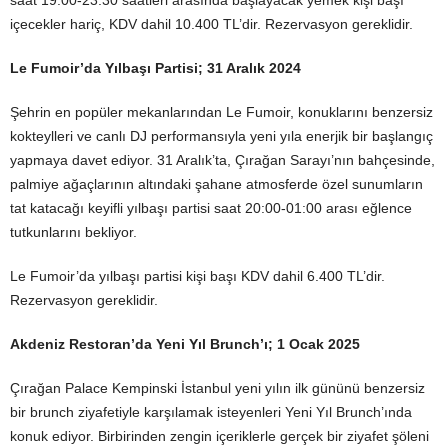
saat 19:00-23:30 saatleri arasında başlayacak yemek kişi başı
içecekler hariç, KDV dahil 10.400 TL’dir. Rezervasyon gereklidir.
Le Fumoir’da Yılbaşı Partisi; 31 Aralık 2024
Şehrin en popüler mekanlarından Le Fumoir, konuklarını benzersiz
kokteylleri ve canlı DJ performansıyla yeni yıla enerjik bir başlangıç
yapmaya davet ediyor. 31 Aralık’ta, Çırağan Sarayı’nın bahçesinde,
palmiye ağaçlarının altındaki şahane atmosferde özel sunumların
tat katacağı keyifli yılbaşı partisi saat 20:00-01:00 arası eğlence
tutkunlarını bekliyor.
Le Fumoir’da yılbaşı partisi kişi başı KDV dahil 6.400 TL’dir.
Rezervasyon gereklidir.
Akdeniz
Restoran’da Yeni Yıl Brunch’ı; 1 Ocak 2025
Çırağan Palace Kempinski İstanbul yeni yılın ilk gününü benzersiz
bir brunch ziyafetiyle karşılamak isteyenleri Yeni Yıl Brunch’ında
konuk ediyor. Birbirinden zengin içeriklerle gerçek bir ziyafet şöleni