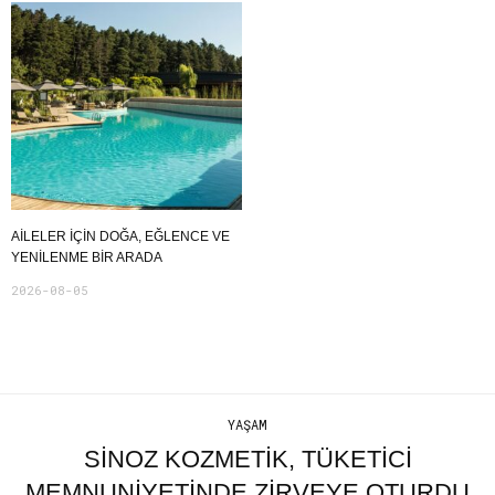
AILELER İÇIN DOĞA, EĞLENCE VE
YENILENME BIR ARADA
2026-08-05
YAŞAM
SINOZ KOZMETIK, TÜKETICI
MEMNUNIYETINDE ZIRVEYE OTURDU