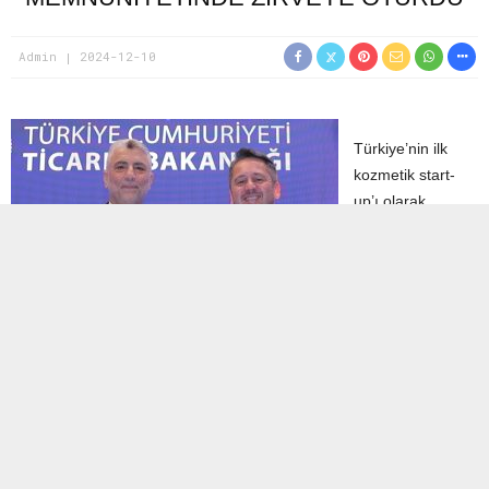
Admin
2024-12-10
Türkiye’nin ilk
kozmetik start-
up’ı olarak
sektördeki
yolculuğuna
başlayan
Sinoz
Kozmetik
,
inovasyon ve
müşteri
memnuniyeti odaklı çalışmalarıyla sektöre değer katmaya devam
ediyor. Ticaret Bakanlığı tarafından düzenlenen 27. Tüketici
Ödülleri kapsamında, “
Tüketici Memnuniyetini İlke Edinen
Firma
” ödülüne layık görülen Sinoz, müşteri odaklı hizmet