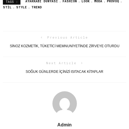
AYAKKABI DÜNYASI
FASHION
LOOK
MODA
PROVOQ
TAGS :
STIL
STYLE
TREND
Previous Article
SINOZ KOZMETIK, TÜKETICI MEMNUNIYETINDE ZIRVEYE OTURDU
Next Article
SOĞUK GÜNLERDE IÇINIZI ISITACAK KITAPLAR
Admin