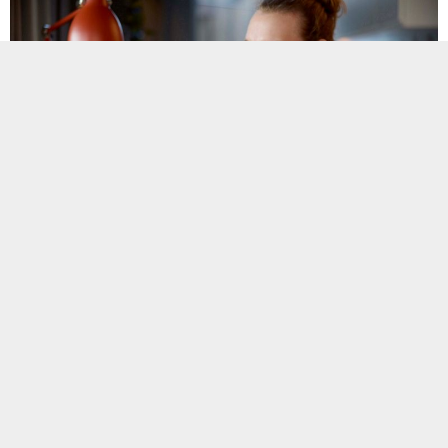
Çocukken hediye almak çok kolaydı. Yeni bir oyuncak, havalı bir
cihaz ya da son çıkan bir kitap bizi mutlu etmeye yeterdi. Ancak
yetişkinlikte ihtiyaçlarımız ve isteklerimiz karmaşıklaşıyor ve hediye
seçimi de bir o kadar zorlaşıyor. Peki, hediye seçmesi zor birine ne
alabilirsiniz? Ya da birini gerçekten heyecanlandıracak bir hediyeyi