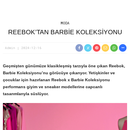
MODA
REEBOK’TAN BARBIE KOLEKSIYONU
Admin
2024-12-16
Geçmişten günümüze klasikleşmiş tarzıyla öne çıkan Reebok,
Barbie Koleksiyonu’nu görücüye çıkarıyor. Yetişkinler ve
çocuklar için hazırlanan Reebok x Barbie Koleksiyonu
performans giyim ve sneaker modellerine capcanlı
tasarımlarıyla süslüyor.