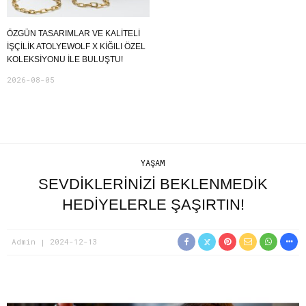
ÖZGÜN TASARIMLAR VE KALITELI
İŞÇILIK ATOLYEWOLF X KIĞILI ÖZEL
KOLEKSIYONU ILE BULUŞTU!
2026-08-05
YAŞAM
SEVDIKLERINIZI BEKLENMEDIK
HEDIYELERLE ŞAŞIRTIN!
Admin
2024-12-13