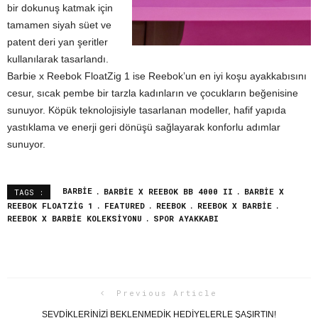
bir dokunuş katmak için
tamamen siyah süet ve
patent deri yan şeritler
kullanılarak tasarlandı.
Barbie x Reebok FloatZig 1 ise Reebok’un en iyi koşu ayakkabısını
cesur, sıcak pembe bir tarzla kadınların ve çocukların beğenisine
sunuyor. Köpük teknolojisiyle tasarlanan modeller, hafif yapıda
yastıklama ve enerji geri dönüşü sağlayarak konforlu adımlar
sunuyor.
BARBIE
BARBIE X REEBOK BB 4000 II
BARBIE X
TAGS :
REEBOK FLOATZIG 1
FEATURED
REEBOK
REEBOK X BARBIE
REEBOK X BARBIE KOLEKSIYONU
SPOR AYAKKABI
Previous Article
SEVDIKLERINIZI BEKLENMEDIK HEDIYELERLE ŞAŞIRTIN!