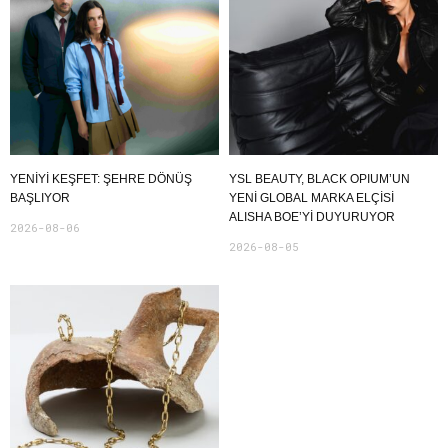
YENIYI KEŞFET: ŞEHRE DÖNÜŞ
YSL BEAUTY, BLACK OPIUM’UN
BAŞLIYOR
YENİ GLOBAL MARKA ELÇİSİ
ALISHA BOE’Yİ DUYURUYOR
2026-08-06
2026-08-05