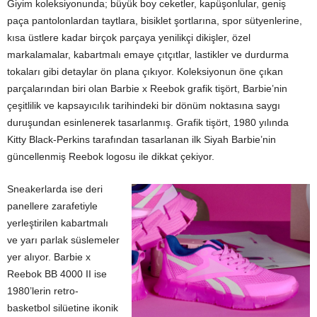
Giyim koleksiyonunda; büyük boy ceketler, kapüşonlular, geniş
paça pantolonlardan taytlara, bisiklet şortlarına, spor sütyenlerine,
kısa üstlere kadar birçok parçaya yenilikçi dikişler, özel
markalamalar, kabartmalı emaye çıtçıtlar, lastikler ve durdurma
tokaları gibi detaylar ön plana çıkıyor. Koleksiyonun öne çıkan
parçalarından biri olan Barbie x Reebok grafik tişört, Barbie’nin
çeşitlilik ve kapsayıcılık tarihindeki bir dönüm noktasına saygı
duruşundan esinlenerek tasarlanmış. Grafik tişört, 1980 yılında
Kitty Black-Perkins tarafından tasarlanan ilk Siyah Barbie’nin
güncellenmiş Reebok logosu ile dikkat çekiyor.
Sneakerlarda ise deri
panellere zarafetiyle
yerleştirilen kabartmalı
ve yarı parlak süslemeler
yer alıyor. Barbie x
Reebok BB 4000 II ise
1980’lerin retro-
basketbol silüetine ikonik