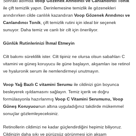
Sonraki adımda
Voop Gözenek Arındırıcı ve Canlandırıcı Tonik
ile çift temizlik yapın. Derinlemesine temizlik ile gözenekleri
arındırırken cilde canlılık kazandıran
Voop Gözenek Arındırıcı ve
Canlandırıcı Tonik
, çift temizlik rutini için ideal bir seçenek
sunuyor. Daha temiz ve canlı bir cilt için öneriliyor.
Günlük Rutinlerinizi İhmal Etmeyin
Cilt bakımı süreklilik ister. Cilt tipiniz ne olursa olsun sabahları C
vitamini ve güneş koruyucu ile güne başlayın, akşamları ise retinol
ve hyaluronik serum ile nemlendirmeyi unutmayın.
Voop Yağ Bazlı C vitamini Serumu
ile cildinizi gün boyunca
besleyerek ışıldamasını sağlayın. Temiz içerik ve doğru
formülasyonla hazırlanmış
Voop C Vitamini Serumunu, Voop
Güneş Koruyucu
nun altına uyguladığınız takdirde mükemmel
sonuçlar gözlemleyeceksiniz.
Retinollerin cildimizi ne kadar güçlendirdiğini hepimiz biliyoruz.
Cildinizin daha sıkı ve pürüzsüz görünmesi için akşam