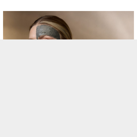
Kış mevsiminin zorlu hava koşulları ve nem kaybı, cildinize
karşı en büyük tehditlerden biri. Peki, yeni yıla girerken
cildinizi koruyacak ve ışıl ışıl bir görünüme kavuşturacak
çözümlerle tanışmaya hazır mısınız? Doğru bakım ürünleriyle