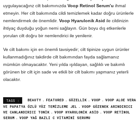
uygulayacağınz cilt bakımınızda
Voop Retinol Serum’u
ihmal
etmeyin. Her cilt bakımında cildi temizlemek kadar doğru ürünlerle
nemlendirmek de önemlidir.
Voop Hyarulonik Asid
ile cildinizin
ihtiyaç duyduğu yoğun nemi sağlayın. Gün boyu dış etkenlerle
yorulan cilt doğru bir nemlendirici ile yenilenir.
Ve cilt bakımı için en önemli tavsiyedir; cilt tipinize uygun ürünler
kullanmadığınız takdirde cilt bakımından fayda sağlamanız
mümkün olmayacaktır. Yeni yılda ışıldayan, sağlıklı ve bakımlı
görünen bir cilt için sade ve etkili bir cilt bakımı yapmanız yeterli
olacaktır.
BEAUTY
FEATURED
GÜZELLIK
VOOP
VOOP ALOE VERA
TAGS :
VE PAPATYA ÖZLÜ YÜZ TEMIZLEME JEL
VOOP GÖZENEK ARINDIRICI
VE CANLANDIRICI TONIK
VOOP HYARULONIK ASID
VOOP RETINOL
SERUM
VOOP YAĞ BAZLI C VITAMINI SERUMU