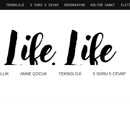
K
TEKNOLOJI
5 SORU 5 CEVAP
DEKORASYON
KÜLTÜR SANAT
İLET
LLIK
ANNE ÇOCUK
TEKNOLOJI
5 SORU 5 CEVAP