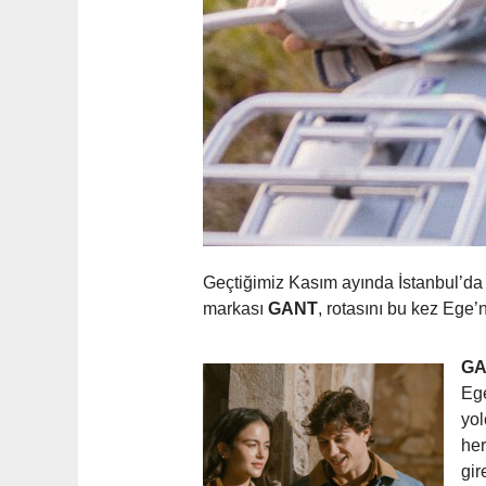
Geçtiğimiz Kasım ayında İstanbul’da 
markası
GANT
, rotasını bu kez Ege’
GA
Ege
yol
her
gi