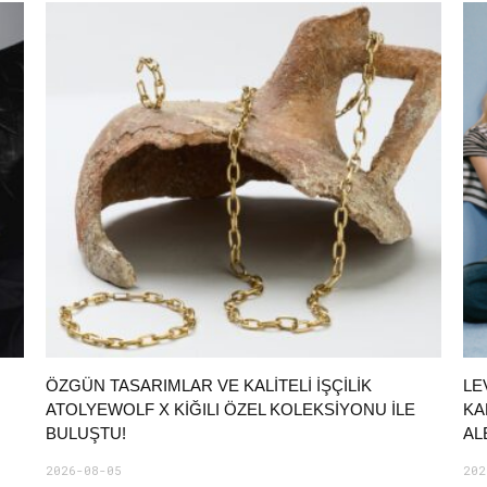
ÖZGÜN TASARIMLAR VE KALITELI İŞÇILIK
LE
ATOLYEWOLF X KIĞILI ÖZEL KOLEKSIYONU ILE
KA
BULUŞTU!
AL
2026-08-05
202