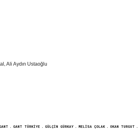
al, Ali Aydın Ustaoğlu
GANT
GANT TÜRKIYE
GÜLÇIN GÜRKAY
MELISA ÇOLAK
OKAN TURGUT