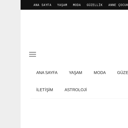
ANA SAYFA
YAŞAM
MODA
GÜZELLIK
ANNE ÇOCU
ANA SAYFA
YAŞAM
MODA
GÜZE
İLETIŞIM
ASTROLOJİ