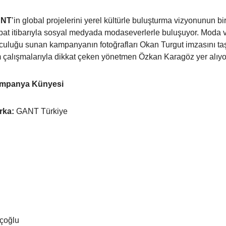
NT
’in global projelerini yerel kültürle buluşturma vizyonunun b
at itibarıyla sosyal medyada modaseverlerle buluşuyor. Moda ve k
culuğu sunan kampanyanın fotoğrafları Okan Turgut imzasını ta
m çalışmalarıyla dikkat çeken yönetmen Özkan Karagöz yer alıyo
mpanya Künyesi
rka:
GANT Türkiye
eçoğlu