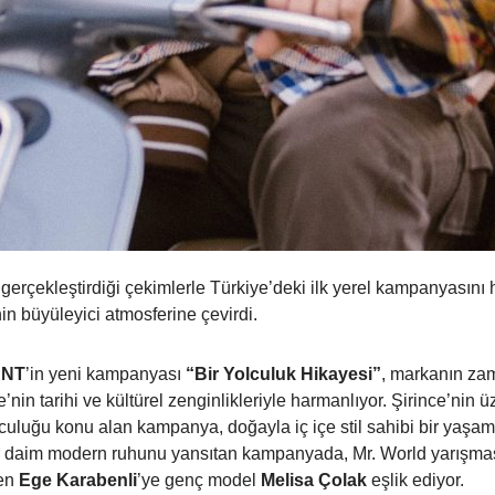
gerçekleştirdiği çekimlerle Türkiye’deki ilk yerel kampanyasını
nin büyüleyici atmosferine çevirdi.
NT
’in yeni kampanyası
“Bir Yolculuk Hikayesi”
, markanın zam
’nin tarihi ve kültürel zenginlikleriyle harmanlıyor. Şirince’nin
culuğu konu alan kampanya, doğayla iç içe stil sahibi bir yaşam
 daim modern ruhunu yansıtan kampanyada, Mr. World yarışmasın
ren
Ege Karabenli
’ye genç model
Melisa Çolak
eşlik ediyor.