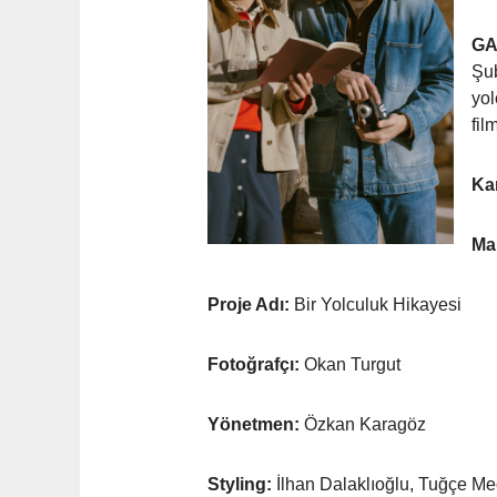
GA
Şub
yol
fil
Ka
Ma
Proje Adı:
Bir Yolculuk Hikayesi
Fotoğrafçı:
Okan Turgut
Yönetmen:
Özkan Karagöz
Styling:
İlhan Dalaklıoğlu, Tuğçe M