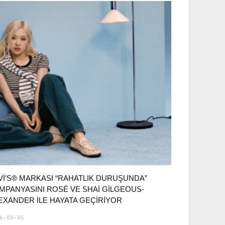
VI’S® MARKASI “RAHATLIK DURUŞUNDA”
MPANYASINI ROSÉ VE SHAI GILGEOUS-
EXANDER ILE HAYATA GEÇIRIYOR
6-08-05