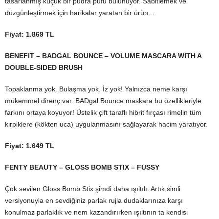
tasarlanmış küçük bir pudra pufu bulunuyor. Sabitlemek ve
düzgünleştirmek için harikalar yaratan bir ürün…
Fiyat: 1.869 TL
BENEFIT – BADGAL BOUNCE – VOLUME MASCARA WITH A
DOUBLE-SIDED BRUSH
Topaklanma yok. Bulaşma yok. İz yok! Yalnızca neme karşı
mükemmel direnç var. BADgal Bounce maskara bu özellikleriyle
farkını ortaya koyuyor! Üstelik çift taraflı hibrit fırçası rimelin tüm
kirpiklere (kökten uca) uygulanmasını sağlayarak hacim yaratıyor.
Fiyat: 1.649 TL
FENTY BEAUTY – GLOSS BOMB STIX – FUSSY
Çok sevilen Gloss Bomb Stix şimdi daha ışıltılı. Artık simli
versiyonuyla en sevdiğiniz parlak rujla dudaklarınıza karşı
konulmaz parlaklık ve nem kazandırırken ışıltının ta kendisi