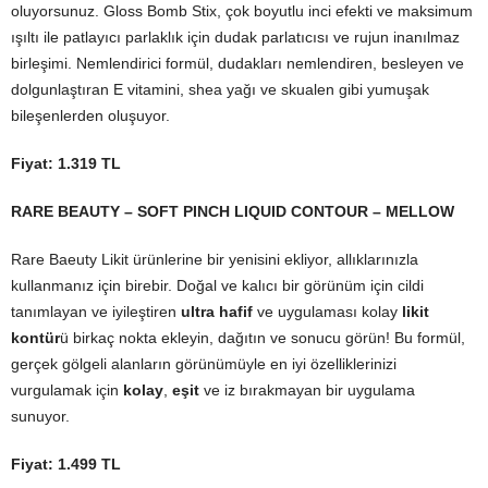
oluyorsunuz. Gloss Bomb Stix, çok boyutlu inci efekti ve maksimum
ışıltı ile patlayıcı parlaklık için dudak parlatıcısı ve rujun inanılmaz
birleşimi. Nemlendirici formül, dudakları nemlendiren, besleyen ve
dolgunlaştıran E vitamini, shea yağı ve skualen gibi yumuşak
bileşenlerden oluşuyor.
Fiyat: 1.319 TL
RARE BEAUTY – SOFT PINCH LIQUID CONTOUR – MELLOW
Rare Baeuty Likit ürünlerine bir yenisini ekliyor, allıklarınızla
kullanmanız için birebir. Doğal ve kalıcı bir görünüm için cildi
tanımlayan ve iyileştiren
ultra hafif
ve uygulaması kolay
likit
kontür
ü birkaç nokta ekleyin, dağıtın ve sonucu görün! Bu formül,
gerçek gölgeli alanların görünümüyle en iyi özelliklerinizi
vurgulamak için
kolay
,
eşit
ve iz bırakmayan bir uygulama
sunuyor.
Fiyat: 1.499 TL