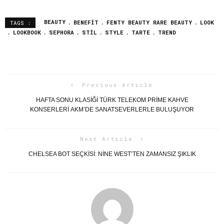
BEAUTY
BENEFIT
FENTY BEAUTY RARE BEAUTY
LOOK
TAGS :
LOOKBOOK
SEPHORA
STIL
STYLE
TARTE
TREND
Previous Article
HAFTA SONU KLASIĞI TÜRK TELEKOM PRIME KAHVE
KONSERLERI AKM’DE SANATSEVERLERLE BULUŞUYOR
Next Article
CHELSEA BOT SEÇKISI: NINE WEST’TEN ZAMANSIZ ŞIKLIK