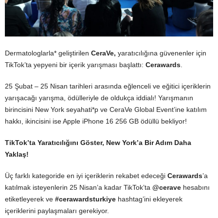
Dermatologlarla* geliştirilen
CeraVe,
yaratıcılığına güvenenler için
TikTok’ta yepyeni bir içerik yarışması başlattı:
Cerawards
.
25 Şubat – 25 Nisan tarihleri arasında eğlenceli ve eğitici içeriklerin
yarışacağı yarışma, ödülleriyle de oldukça iddialı! Yarışmanın
birincisini New York seyahati*p ve CeraVe Global Event’ine katılım
hakkı, ikincisini ise Apple iPhone 16 256 GB ödüllü bekliyor!
TikTok’ta Yaratıcılığını Göster, New York’a Bir Adım Daha
Yaklaş!
Üç farklı kategoride en iyi içeriklerin rekabet edeceği
Cerawards
’a
katılmak isteyenlerin 25 Nisan’a kadar TikTok’ta
@cerave
hesabını
etiketleyerek ve
#cerawardsturkiye
hashtag’ini ekleyerek
içeriklerini paylaşmaları gerekiyor.