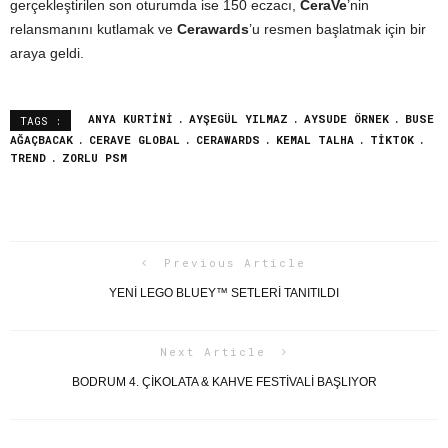
gerçekleştirilen son oturumda ise 150 eczacı,
CeraVe
’nin
relansmanını kutlamak ve
Cerawards
’u resmen başlatmak için bir
araya geldi.
ANYA KURTINI
AYŞEGÜL YILMAZ
AYSUDE ÖRNEK
BUSE
TAGS :
AĞAÇBACAK
CERAVE GLOBAL
CERAWARDS
KEMAL TALHA
TIKTOK
TREND
ZORLU PSM
Previous Article
YENI LEGO BLUEY™ SETLERI TANITILDI
Next Article
BODRUM 4. ÇIKOLATA & KAHVE FESTIVALI BAŞLIYOR