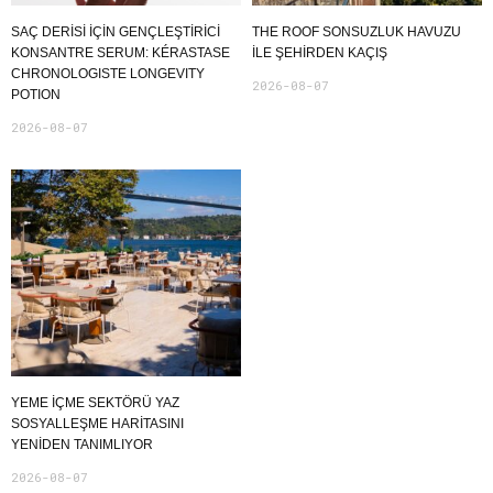
SAÇ DERİSİ İÇİN GENÇLEŞTİRİCİ
THE ROOF SONSUZLUK HAVUZU
KONSANTRE SERUM: KÉRASTASE
ILE ŞEHIRDEN KAÇIŞ
CHRONOLOGISTE LONGEVITY
2026-08-07
POTION
2026-08-07
YEME İÇME SEKTÖRÜ YAZ
SOSYALLEŞME HARITASINI
YENIDEN TANIMLIYOR
2026-08-07