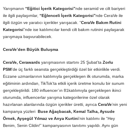
Yarışmanın
“Eğitici İçerik Kategorisi”
nde seramid ve cilt bariyeri
ile ilgili paylaşımlar,
“Eğlenceli İçerik Kategorisi”
nde CeraVe ile
ilgili özgün ve yaratıcı içerikler yarışacak. “
CeraVe Bakım Rutini
Kategorisi
”nde ise katılımcılar kendi cilt bakım rutinini paylaşarak
yarışmaya başvurabilecek.
CeraVe’den Büyük Buluşma
CeraVe, Cerawards
yarışmasının startını 25 Şubat’ta
Zorlu
PSM
’de üç farklı seansta gerçekleştirdiği özel bir etkinlikle verdi.
Eczane uzmanlarının katılımıyla gerçekleşen ilk oturumda, marka
eğitiminin ardından, TikTok’ta etkili içerik üretme konulu bir sunum
gerçekleştirildi. 180 influencer’ın 81katılımıyla gerçekleşen ikinci
oturumda, influencerlar yarışma kategorilerine özel olarak
hazırlanan alanlarında özgün içerikler üretti, ayrıca
CeraVe
’nin yeni
kampanya yüzleri
Buse Ağaçbacak, Kemal Talha, Aysude
Örnek, Ayşegül Yılmaz ve Anya Kurtini
’nin katılımı ile “Hey
Benim, Senin Cildin!” kampanyasının tanıtımı yapıldı. Aynı gün