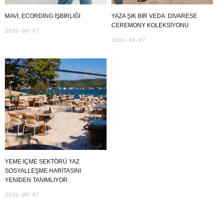
MAVI, ECORDING IŞBIRLIĞI
YAZA ŞIK BIR VEDA: DIVARESE
CEREMONY KOLEKSIYONU
2026-08-07
2026-08-07
YEME İÇME SEKTÖRÜ YAZ
SOSYALLEŞME HARITASINI
YENIDEN TANIMLIYOR
2026-08-07