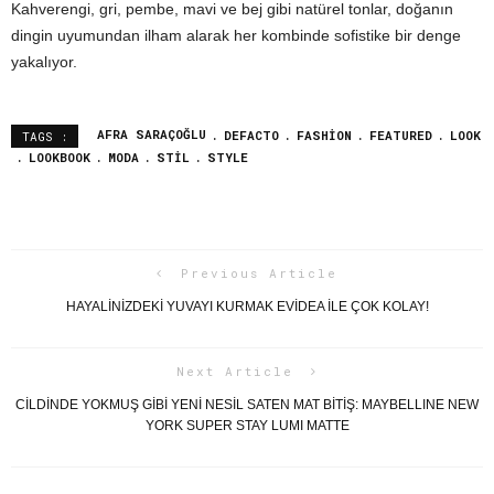
Kahverengi, gri, pembe, mavi ve bej gibi natürel tonlar, doğanın
dingin uyumundan ilham alarak her kombinde sofistike bir denge
yakalıyor.
AFRA SARAÇOĞLU
DEFACTO
FASHION
FEATURED
LOOK
TAGS :
LOOKBOOK
MODA
STIL
STYLE
Previous Article
HAYALINIZDEKI YUVAYI KURMAK EVIDEA ILE ÇOK KOLAY!
Next Article
CİLDİNDE YOKMUŞ GİBİ YENİ NESİL SATEN MAT BİTİŞ: MAYBELLINE NEW
YORK SUPER STAY LUMI MATTE