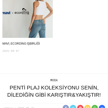
MAVI, ECORDING IŞBIRLIĞI
2026-08-07
MODA
PENTI PLAJ KOLEKSIYONU SENIN,
DILEDIĞIN GIBI KARIŞTIR&YAKIŞTIR!
Admin
2025-05-21