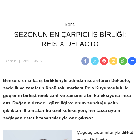
MODA
SEZONUN EN ÇARPICI İŞ BIRLIĞI:
REIS X DEFACTO
Admin
2025-05-26
Benzersiz marka iş birlikleriyle adından söz ettiren DeFacto,
sadelik ve zarafetin öncü takı markası Reis Kuyumculuk ile
güçlerini birleştirerek zarif ve zamansız bir koleksiyona imza
attı. Doğanın dengeli güzelliği ve onun sunduğu yalın
şıklıktan ilham alan bu özel koleksiyon, her tarza uyum
sağlayan estetik tasarımlarıyla öne çıkıyor.
Çağdaş tasarımlarıyla dikkat
çeken DeFacto,