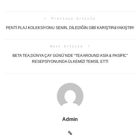
Previous Article
PENTI PLAJ KOLEKSIYONU SENIN, DILEDIĞIN GIBI KARIŞTIR&YAKIŞTIR!
Next Article
BETA TEA,DÜNYA ÇAY GÜNÜ’NDE “TEA AROUND ASIA & PASIFIC”
RESEPSIYONUNDA ÜLKEMIZI TEMSIL ETTI
Admin