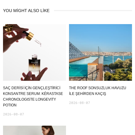
YOU MIGHT ALSO LIKE
SAÇ DERİSİ İÇİN GENÇLEŞTİRİCİ
THE ROOF SONSUZLUK HAVUZU
KONSANTRE SERUM: KÉRASTASE
ILE ŞEHIRDEN KAÇIŞ
CHRONOLOGISTE LONGEVITY
2026-08-07
POTION
2026-08-07