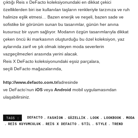
çıktığı Reis x DeFacto koleksiyonundaki en dikkat çekici
özelliklerden biri ise kullanılan taşların renkleriyle tarzınıza ve ruh
halinize eşlik etmesi… Bazen enerjik ve neşeli, bazen sade ve
sofistike bir görünüm sunan bu tasarımlar, günün her anına
kusursuz bir uyum sağlıyor. Modanın özgün tasarımlarıyla dikkat
çeken öncü iki markasının oluşturduğu bu özel koleksiyon, yaz
aylarında zarif ve şık olmak isteyen moda severlerin
vazgeçilmezleri arasında yerini alacak.
Reis X DeFacto koleksiyonundaki eşsiz parçalara,
seçili DeFacto mağazalarında,
http://www.defacto.com.tr/
adresinde
ve DeFacto’nun
iOS
veya
Android
mobil uygulamasından
ulaşabilirsiniz.
DEFACTO
FASHION
GÜZELLIK
LOOK
LOOKBOOK
MODA
TAGS :
REIS KUYUMCULUK
REIS X DEFACTO
STIL
STYLE
TREND