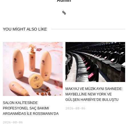
Admin
YOU MIGHT ALSO LIKE
MAKYAJ VE MÜZIK AYNI SAHNEDE:
MAYBELLINE NEW YORK VE
GÜLŞEN HARBIYE’DE BULUŞTU
SALON KALITESINDE
2026-08-06
PROFESYONEL SAÇ BAKIMI
ARGANMIDAS ILE ROSSMANN’DA
2026-08-06