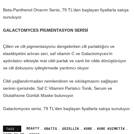
Beta-Panthenol Onarım Serisi, 79 TL’den başlayan fiyatlarla satışa
sunuluyor.
GALACTOMYCES PİGMENTASYON SERİSİ
Çilleri ve cilt pigmentasyonu dengelerken cilt parlaklığını ve
elastikiyetini artıran seri, saf vitamin C ve Galactomyces’in
aydınlatıcı etkisiyle mat cildi parlak ve canlı bir cilde dönüştürüyor
ve cilt dokusunu iyileştirmede yardımcı oluyor.
Cildi yağlandırmadan nemlendiren ve sıkılaşmasını sağlayan
serinin içerisinde; Saf C Vitamini Parlatıcı Tonik, Serum ve
Glutathione Günlük Maske bulunuyor.
Galactomyces serisi, 79 TL’den başlayan fiyatlarla satışa sunuluyor.
BEAUTY
GRATIS
GÜZELLIK
KORE
KORE KOZMETIK
TAGS :