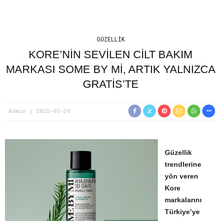
GÜZELLIK
KORE’NIN SEVILEN CILT BAKIM
MARKASI SOME BY MI, ARTIK YALNIZCA
GRATIS’TE
Admin
2025-05-30
Güzellik
trendlerine
yön veren
Kore
markalarını
Türkiye’ye