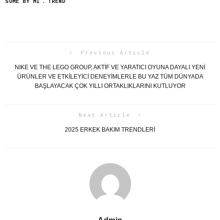
SOME BY MI
TREND
Previous Article
NIKE VE THE LEGO GROUP, AKTIF VE YARATICI OYUNA DAYALI YENI
ÜRÜNLER VE ETKILEYICI DENEYIMLERLE BU YAZ TÜM DÜNYADA
BAŞLAYACAK ÇOK YILLI ORTAKLIKLARINI KUTLUYOR
Next Article
2025 ERKEK BAKIM TRENDLERI