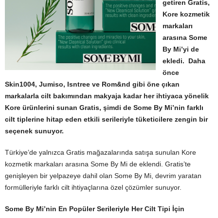
getiren Gratis,
Kore kozmetik
markaları
arasına Some
By Mi’yi de
ekledi. Daha
önce
Skin1004, Jumiso, Isntree ve Rom&nd gibi öne çıkan
markalarla cilt bakımından makyaja kadar her ihtiyaca yönelik
Kore ürünlerini sunan Gratis, şimdi de Some By Mi’nin farklı
cilt tiplerine hitap eden etkili serileriyle tüketicilere zengin bir
seçenek sunuyor.
Türkiye’de yalnızca Gratis mağazalarında satışa sunulan Kore
kozmetik markaları arasına Some By Mi de eklendi. Gratis’te
genişleyen bir yelpazeye dahil olan Some By Mi, devrim yaratan
formülleriyle farklı cilt ihtiyaçlarına özel çözümler sunuyor.
Some By Mi’nin En Popüler Serileriyle Her Cilt Tipi İçin