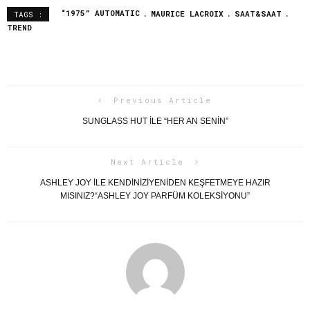
“1975” AUTOMATIC
MAURICE LACROIX
SAAT&SAAT
TAGS :
TREND
Previous Article
SUNGLASS HUT ILE “HER AN SENIN”
Next Article
ASHLEY JOY İLE KENDİNİZİYENİDEN KEŞFETMEYE HAZIR
MISINIZ?“ASHLEY JOY PARFÜM KOLEKSİYONU”