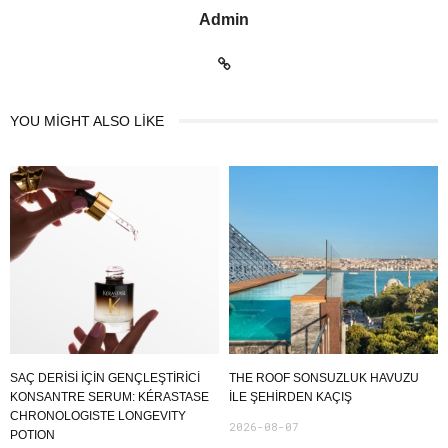
Admin
YOU MIGHT ALSO LIKE
SAÇ DERİSİ İÇİN GENÇLEŞTİRİCİ
THE ROOF SONSUZLUK HAVUZU
KONSANTRE SERUM: KÉRASTASE
ILE ŞEHIRDEN KAÇIŞ
CHRONOLOGISTE LONGEVITY
2026-08-07
POTION