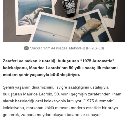
Stacked from 44 images. Method=B (R=9,S=10)
Zarafeti ve mekanik ustalığı buluşturan “1975 Automatic”
koleksiyonu, Maurice Lacroix’nın 50 yıllık saatçilik mirasını
modern şehir yaşamıyla bütünleştiriyor.
Şehirli yaşamın dinamizmini, İsviçre saatçiliğinin ustalığıyla
buluşturan Maurice Lacroix, 50. yılını geçmişin zarafetinden ilham
alarak hazırladığı özel koleksiyonla kutluyor. “1975 Automatic”
koleksiyonu, markanın köklü mirasını modern estetikle bir araya
getirerek, zamana meydan okuyan tasarımlar sunuyor.